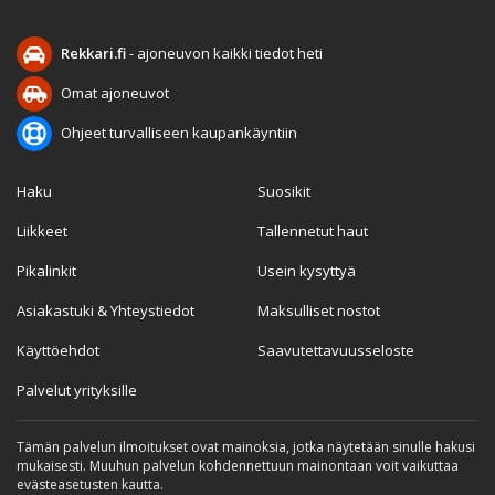
Rekkari.fi
- ajoneuvon kaikki tiedot heti
Omat ajoneuvot
Ohjeet turvalliseen kaupankäyntiin
Haku
Suosikit
Liikkeet
Tallennetut haut
Pikalinkit
Usein kysyttyä
Asiakastuki & Yhteystiedot
Maksulliset nostot
Käyttöehdot
Saavutettavuusseloste
Palvelut yrityksille
Tämän palvelun ilmoitukset ovat mainoksia, jotka näytetään sinulle hakusi
mukaisesti. Muuhun palvelun kohdennettuun mainontaan voit vaikuttaa
evästeasetusten kautta.