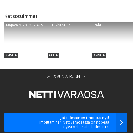
Katsotuimmat
Majava M 2050 J 2 AKS
Jullikka 5017
Rehi
2 490 €
600 €
3 990 €
SIVUN ALKUUN
Jätä ilmainen ilmoitus nyt!
Ilmoittaminen Nettivaraosassa on nopeaa
ja yksityishenkilöille ilmaista.