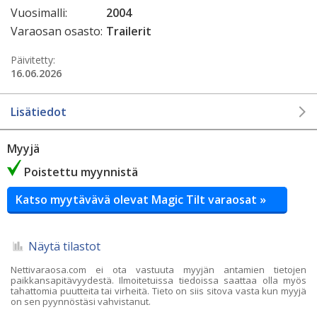
Vuosimalli:
2004
Varaosan osasto:
Trailerit
Päivitetty:
16.06.2026
Lisätiedot
Myyjä
Poistettu myynnistä
Katso myytävävä olevat Magic Tilt varaosat »
Näytä tilastot
Nettivaraosa.com ei ota vastuuta myyjän antamien tietojen
paikkansapitävyydestä. Ilmoitetuissa tiedoissa saattaa olla myös
tahattomia puutteita tai virheitä. Tieto on siis sitova vasta kun myyjä
on sen pyynnöstäsi vahvistanut.