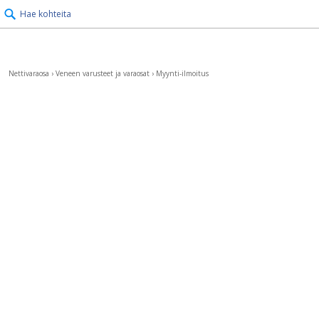
Hae kohteita
Nettivaraosa
›
Veneen varusteet ja varaosat
›
Myynti-ilmoitus