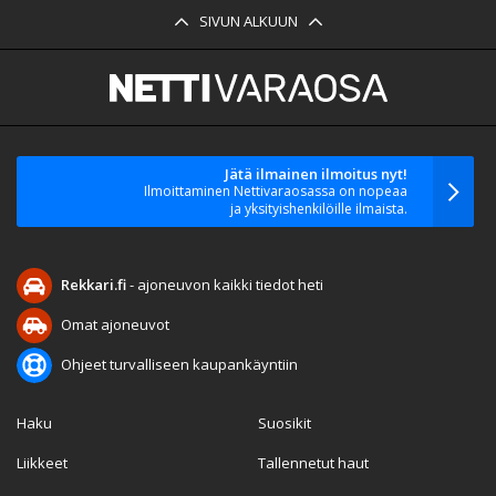
SIVUN ALKUUN
Jätä ilmainen ilmoitus nyt!
Ilmoittaminen Nettivaraosassa on nopeaa
ja yksityishenkilöille ilmaista.
Rekkari.fi
- ajoneuvon kaikki tiedot heti
Omat ajoneuvot
Ohjeet turvalliseen kaupankäyntiin
Haku
Suosikit
Liikkeet
Tallennetut haut