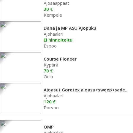
Ajosaappaat
30 €
Kempele
Dana ja MP ASU AJopuku
Ajohaalari
Ei hinnoiteltu
Espoo
Course Pioneer
Kypärä
70 €
Oulu
Ajoasut Goretex ajoasu+sweep+sadeasu
Ajohaalari
120 €
Porvoo
OMP
Ajohaalari