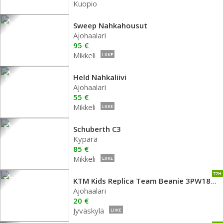
Kuopio
Sweep Nahkahousut
Ajohaalari
95 €
Mikkeli
LIIKE
Held Nahkaliivi
Ajohaalari
55 €
Mikkeli
LIIKE
Schuberth C3
Kypärä
85 €
Mikkeli
LIIKE
72H
KTM Kids Replica Team Beanie 3PW1898400
Ajohaalari
20 €
Jyväskylä
LIIKE