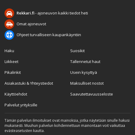
Rekkari.fi
- ajoneuvon kaikki tiedot heti
Omat ajoneuvot
Ohjeet turvalliseen kaupankäyntiin
Haku
Suosikit
Liikkeet
Tallennetut haut
Pikalinkit
Usein kysyttyä
Asiakastuki & Yhteystiedot
Maksulliset nostot
Käyttöehdot
Saavutettavuusseloste
Palvelut yrityksille
Tämän palvelun ilmoitukset ovat mainoksia, jotka näytetään sinulle hakusi
mukaisesti. Muuhun palvelun kohdennettuun mainontaan voit vaikuttaa
evästeasetusten kautta.