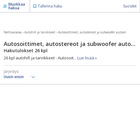
Muokkaa
Tallenna haku
Suosikit
hakua
Nettivaraosa
›
Autohifi ja tarvikkeet
›
Autosoittimet, autostereot ja subwoofer autoon
Autosoittimet, autostereot ja subwoofer autoon - Autohifi ja tarvikkeet
Hakutulokset
26
kpl
26 kpl autohifi ja tarvikkeet - Autosoit
... Lue lisää »
Järjestys