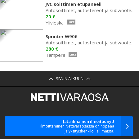
JVC soittimen etupaneeli
Autosoittimet, autostereot ja subwoofer autoon
20 €
Ylivieska
LIIKE
Sprinter W906
Autosoittimet, autostereot ja subwoofer autoon
280 €
Tampere
LIIKE
SIVUN ALKUUN
Jätä ilmainen ilmoitus nyt!
Ilmoittaminen Nettivaraosassa on nopeaa
ja yksityishenkilöille ilmaista.