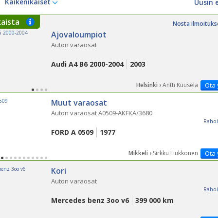
Kaikenikäiset
kaista
Nosta ilmoituks
Ajovaloumpiot
Auton varaosat
Audi A4 B6 2000-2004
2003
Helsinki ›
Antti Kuusela
Ota 
Muut varaosat
Auton varaosat A0509-AKFKA/3680
Rahoi
FORD A 0509
1977
Mikkeli ›
Sirkku Liukkonen
Ota 
Kori
Auton varaosat
Rahoi
Mercedes benz 3oo v6
399 000 km