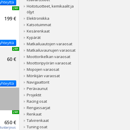
yhteyttä
Hoitotuotteet, kemikaalit ja
UUSI 24H
öljyt
199 €
Elektroniikka
Katsotuimmat
Kesärenkaat
Kypärät
yhteyttä
Matkailuautojen varaosat
UUSI 24H
Matkailuvaunujen varaosat
Moottorikelkan varaosat
60 €
Moottoripyörän varaosat
Mopojen varaosat
Mönkijän varaosat
Navigaattorit
yhteyttä
Perävaunut
Projektit
Racing osat
Rengassarjat
UUSI 24H
Renkaat
Talvirenkaat
650 €
Tuning osat
tustarjous: