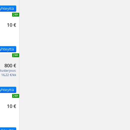
yhteyttä
UUSI 24H
10 €
yhteyttä
UUSI 24H
800 €
tustarjous:
16,22 €/kk
yhteyttä
UUSI 24H
10 €