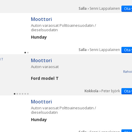
Salla ›
Senni Lappalainen
Ota 
Moottori
Auton varaosat Polttoainesuodatin /
dieselsuodatin
Hunday
Salla ›
Senni Lappalainen
Ota 
Moottori
Auton varaosat
Rahoi
Ford model T
Kokkola ›
Peter björk
Ota 
Moottori
Auton varaosat Polttoainesuodatin /
dieselsuodatin
Hunday