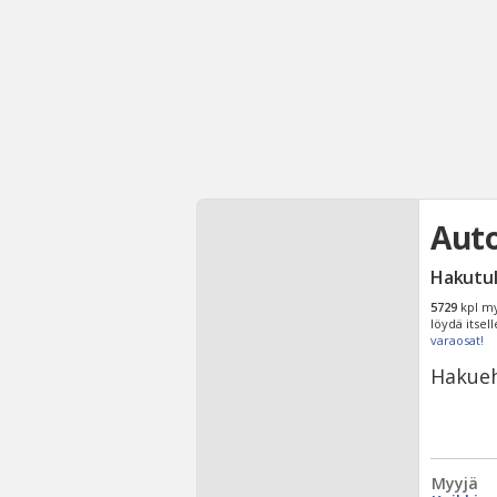
Aut
Hakutu
5729
kpl my
löydä itsel
varaosat!
Hakueh
Myyjä