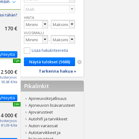
esi tähän?
HINTA
-
170 €
VUOSIMALLI
-
Lisää hakukriteereitä
yhteyttä
UUSI 72H
Tarkenna hakua »
2 500 €
tustarjous:
50,68 €/kk
Pikalinkit
yhteyttä
Ajoneuvokirjallisuus
UUSI 24H
Ajoneuvon lisävarusteet
Ajovarusteet
4 000 €
Autohifi ja tarvikkeet
tustarjous:
81,09 €/kk
Auton varaosat
Autotarvikkeet ja
lisävarusteet