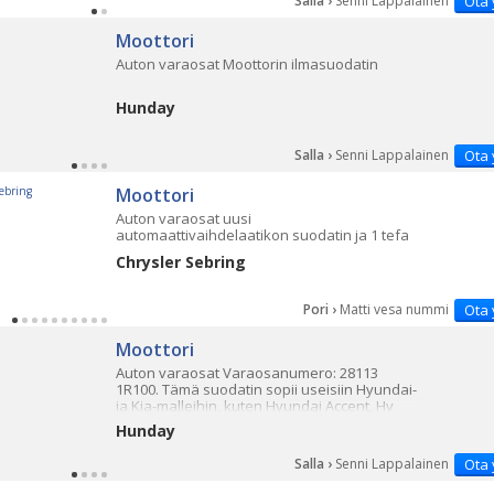
Salla ›
Senni Lappalainen
Ota 
Moottori
Auton varaosat Moottorin ilmasuodatin
Hunday
Salla ›
Senni Lappalainen
Ota 
Moottori
Auton varaosat uusi
automaattivaihdelaatikon suodatin ja 1 tefa
Chrysler Sebring
Pori ›
Matti vesa nummi
Ota 
Moottori
Auton varaosat Varaosanumero: 28113
1R100. Tämä suodatin sopii useisiin Hyundai-
ja Kia-malleihin, kuten Hyundai Accent, Hy
Hunday
Salla ›
Senni Lappalainen
Ota 