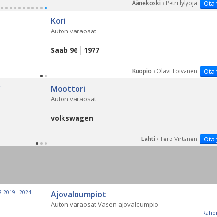
Äänekoski ›
Petri lylyoja
Ota 
Kori
Auton varaosat
Saab 96
1977
Kuopio ›
Olavi Toivanen
Ota 
Moottori
Auton varaosat
volkswagen
Lahti ›
Tero Virtanen
Ota 
Ajovaloumpiot
Auton varaosat Vasen ajovaloumpio
Rahoi