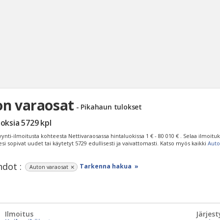
on varaosat
- Pikahaun tulokset
Haku
loksia
5729
kpl
Tyh
ynti-ilmoitusta kohteesta Nettivaraosassa hintaluokissa
1 € - 80 010 €
. Selaa ilmoituk
lesi sopivat uudet tai käytetyt 5729 edullisesti ja vaivattomasti. Katso myös kaikki
Aut
dot :
Tarkenna hakua »
Auton varaosat
Ilmoitus
Järjest