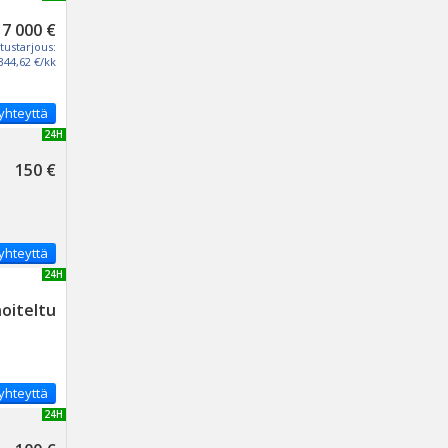
17 000 €
tustarjous:
344,62 €/kk
yhteyttä
UUSI 24H
150 €
yhteyttä
UUSI 24H
noiteltu
yhteyttä
UUSI 24H