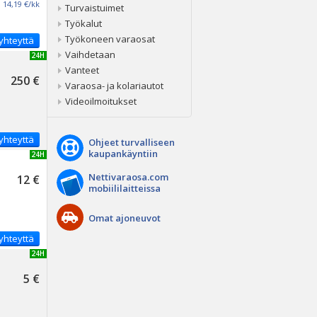
14,19 €/kk
Turvaistuimet
Työkalut
Työkoneen varaosat
yhteyttä
Vaihdetaan
UUSI 24H
Vanteet
250 €
Varaosa- ja kolariautot
Videoilmoitukset
yhteyttä
Ohjeet turvalliseen
kaupankäyntiin
UUSI 24H
Nettivaraosa.com
12 €
mobiililaitteissa
Omat ajoneuvot
yhteyttä
UUSI 24H
5 €