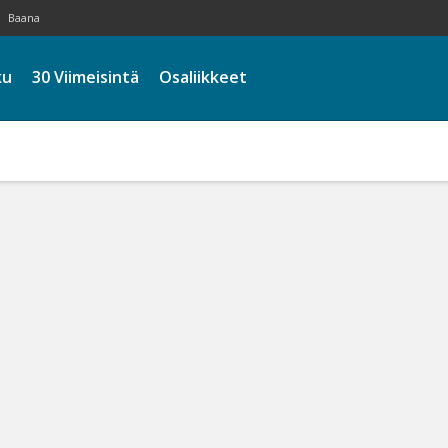
Baana
ku
30 Viimeisintä
Osaliikkeet