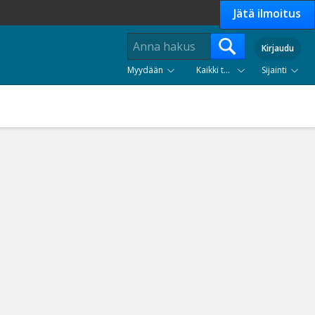
Jätä ilmoitus
Kirjaudu
Myydään
Kaikki tuoteryhmät
Sijainti