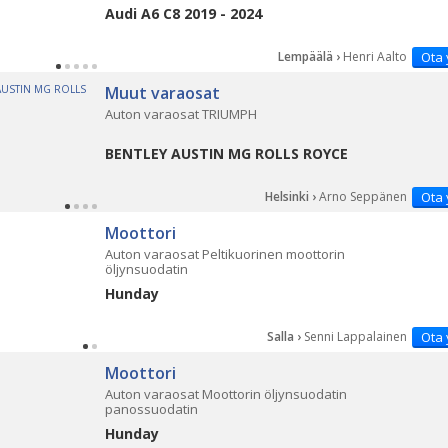
Audi A6 C8 2019 - 2024
Lempäälä ›
Henri Aalto
Ota 
Muut varaosat
Auton varaosat TRIUMPH
BENTLEY AUSTIN MG ROLLS ROYCE
Helsinki ›
Arno Seppänen
Ota 
Moottori
Auton varaosat Peltikuorinen moottorin
öljynsuodatin
Hunday
Salla ›
Senni Lappalainen
Ota 
Moottori
Auton varaosat Moottorin öljynsuodatin
panossuodatin
Hunday