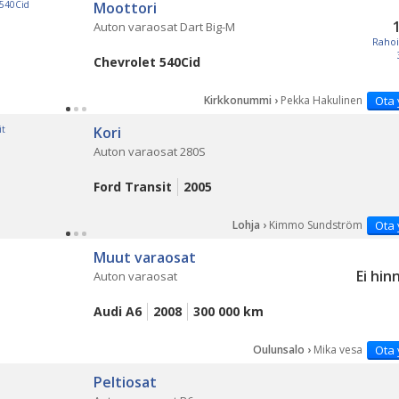
Moottori
Auton varaosat Dart Big-M
Rahoi
Chevrolet 540Cid
Kirkkonummi ›
Pekka Hakulinen
Ota 
Kori
Auton varaosat 280S
Ford Transit
2005
Lohja ›
Kimmo Sundström
Ota 
Muut varaosat
Ei hin
Auton varaosat
Audi A6
2008
300 000 km
Oulunsalo ›
Mika vesa
Ota 
Peltiosat