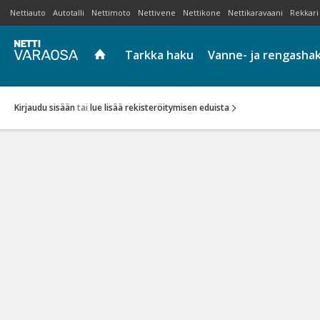
Nettiauto
Autotalli
Nettimoto
Nettivene
Nettikone
Nettikaravaani
Rekkari
Tarkka haku
Vanne- ja rengasha
Kirjaudu sisään
tai
lue lisää rekisteröitymisen eduista