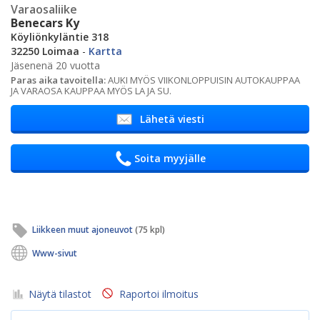
Varaosaliike
Benecars Ky
Köyliönkyläntie 318
32250 Loimaa
-
Kartta
Jäsenenä 20 vuotta
Paras aika tavoitella:
AUKI MYÖS VIIKONLOPPUISIN AUTOKAUPPAA
JA VARAOSA KAUPPAA MYÖS LA JA SU.
Lähetä viesti
Soita myyjälle
Liikkeen muut ajoneuvot
(75 kpl)
Www-sivut
Näytä tilastot
Raportoi ilmoitus