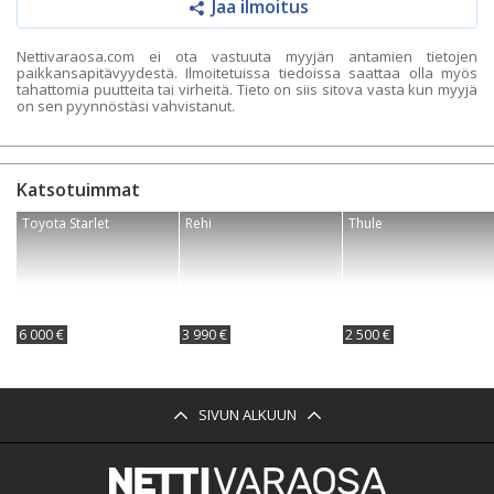
Jaa ilmoitus
Nettivaraosa.com ei ota vastuuta myyjän antamien tietojen
paikkansapitävyydestä. Ilmoitetuissa tiedoissa saattaa olla myös
tahattomia puutteita tai virheitä. Tieto on siis sitova vasta kun myyjä
on sen pyynnöstäsi vahvistanut.
Katsotuimmat
Toyota Starlet
Rehi
Thule
6 000 €
3 990 €
2 500 €
SIVUN ALKUUN