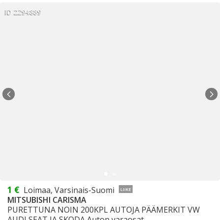
ID 2294889
1 €
Loimaa, Varsinais-Suomi
LIIKE
MITSUBISHI CARISMA
PURETTUNA NOIN 200KPL AUTOJA PÄÄMERKIT VW
AUDI SEAT JA SKODA Auton varaosat