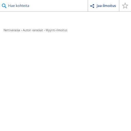
Hae kohteita
Jaa ilmoitus
Nettivaraosa
›
Auton varaosat
›
Myynti-ilmoitus