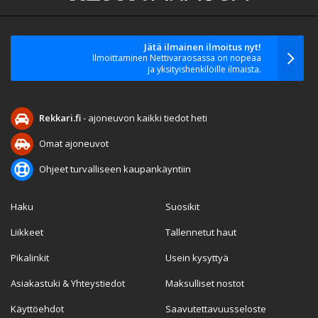
Jätä ilmainen ilmoitus nyt!
Ilmoittaminen Nettivaraosassa on nopeaa
ja yksityishenkilöille ilmaista.
Rekkari.fi
- ajoneuvon kaikki tiedot heti
Omat ajoneuvot
Ohjeet turvalliseen kaupankäyntiin
Haku
Suosikit
Liikkeet
Tallennetut haut
Pikalinkit
Usein kysyttyä
Asiakastuki & Yhteystiedot
Maksulliset nostot
Käyttöehdot
Saavutettavuusseloste