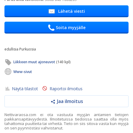
Lähetä viesti
Soita myyjälle
edullisia Purkuosia
Liikkeen muut ajoneuvot
(140 kpl)
Www-sivut
Näytä tilastot
Raportoi ilmoitus
Jaa ilmoitus
Nettivaraosa.com ei ota vastuuta myyjän antamien tietojen
paikkansapitävyydestä. Ilmoitetuissa tiedoissa saattaa olla myös
tahattomia puutteita tai virheitä. Tieto on siis sitova vasta kun myyjä
on sen pyynnöstäsi vahvistanut.