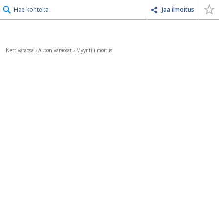
Hae kohteita
Jaa ilmoitus
Nettivaraosa
›
Auton varaosat
›
Myynti-ilmoitus