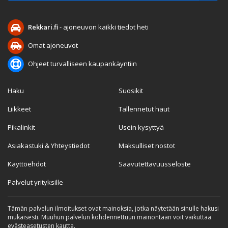
Rekkari.fi
- ajoneuvon kaikki tiedot heti
Omat ajoneuvot
Ohjeet turvalliseen kaupankäyntiin
Haku
Suosikit
Liikkeet
Tallennetut haut
Pikalinkit
Usein kysyttyä
Asiakastuki & Yhteystiedot
Maksulliset nostot
Käyttöehdot
Saavutettavuusseloste
Palvelut yrityksille
Tämän palvelun ilmoitukset ovat mainoksia, jotka näytetään sinulle hakusi
mukaisesti. Muuhun palvelun kohdennettuun mainontaan voit vaikuttaa
evästeasetusten kautta.