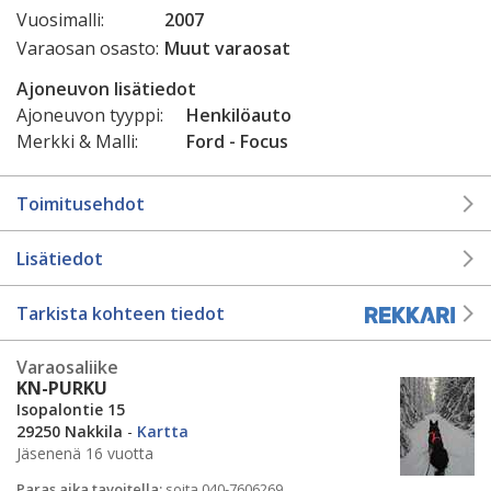
Vuosimalli:
2007
Varaosan osasto:
Muut varaosat
Ajoneuvon lisätiedot
Ajoneuvon tyyppi:
Henkilöauto
Merkki & Malli:
Ford - Focus
Toimitusehdot
Lisätiedot
Tarkista kohteen tiedot
Varaosaliike
KN-PURKU
Isopalontie 15
29250 Nakkila
-
Kartta
Jäsenenä 16 vuotta
Paras aika tavoitella:
soita 040-7606269