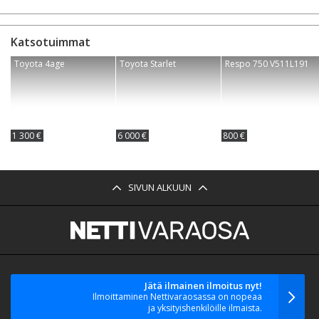
Katsotuimmat
Toyota 4age
Toyota Starlet
Respo 750 V511L191
1 300 €
6 000 €
800 €
SIVUN ALKUUN
Jätä ilmainen ilmoitus nyt!
Ilmoittaminen Nettivaraosassa on nopeaa
ja yksityishenkilöille ilmaista.