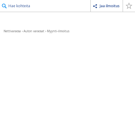
Hae kohteita
Jaa ilmoitus
Nettivaraosa
›
Auton varaosat
›
Myynti-ilmoitus