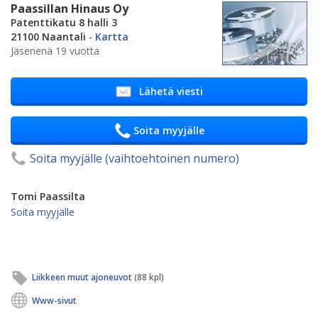
Paassillan Hinaus Oy
Patenttikatu 8 halli 3
21100 Naantali
-
Kartta
Jäsenenä 19 vuotta
Lähetä viesti
Soita myyjälle
Soita myyjälle (vaihtoehtoinen numero)
Tomi Paassilta
Soita myyjälle
Liikkeen muut ajoneuvot
(88 kpl)
Www-sivut