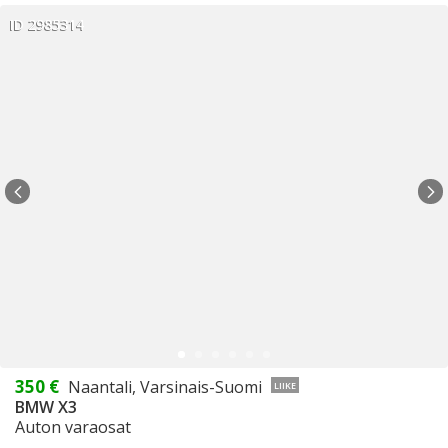
ID 2985314
350 €
Naantali, Varsinais-Suomi
LIIKE
BMW X3
Auton varaosat