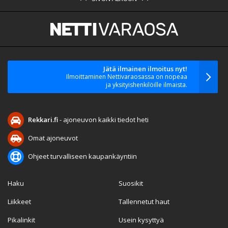
Jätä ilmainen ilmoitus nyt!
Ilmoittaminen Nettivaraosassa on nopeaa
ja yksityishenkilöille ilmaista.
Rekkari.fi
- ajoneuvon kaikki tiedot heti
Omat ajoneuvot
Ohjeet turvalliseen kaupankäyntiin
Haku
Suosikit
Liikkeet
Tallennetut haut
Pikalinkit
Usein kysyttyä