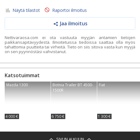
Näytä tilastot
Raportoi ilmoitus
Jaa ilmoitus
Nettivaraosa.com ei ota vastuuta myyjän antamien tietojen
paikkansapitävyydestä. Ilmoitetuissa tiedoissa saattaa olla myös
tahattomia puutteita tai virheitä. Tieto on siis sitova vasta kun myyjä
on sen pyynnöstäsi vahvistanut.
Katsotuimmat
Mazda 1300
Botnia Trailer BT 4500-
Fiat
1500R
4 000 €
6 750 €
1 300 €
SIVUN ALKUUN