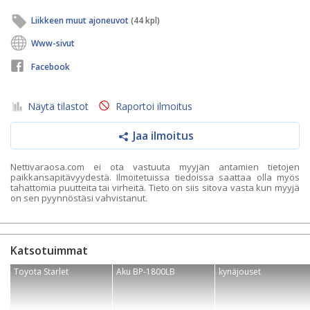
Liikkeen muut ajoneuvot
(44 kpl)
Www-sivut
Facebook
Näytä tilastot
Raportoi ilmoitus
Jaa ilmoitus
Nettivaraosa.com ei ota vastuuta myyjän antamien tietojen
paikkansapitävyydestä. Ilmoitetuissa tiedoissa saattaa olla myös
tahattomia puutteita tai virheitä. Tieto on siis sitova vasta kun myyjä
on sen pyynnöstäsi vahvistanut.
Katsotuimmat
Toyota Starlet
Aku BP-1800LB
kynäjouset