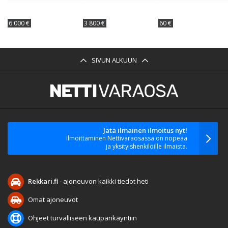
6 000 €
3 800 €
60 €
SIVUN ALKUUN
Jätä ilmainen ilmoitus nyt!
Ilmoittaminen Nettivaraosassa on nopeaa
ja yksityishenkilöille ilmaista.
Rekkari.fi
- ajoneuvon kaikki tiedot heti
Omat ajoneuvot
Ohjeet turvalliseen kaupankäyntiin