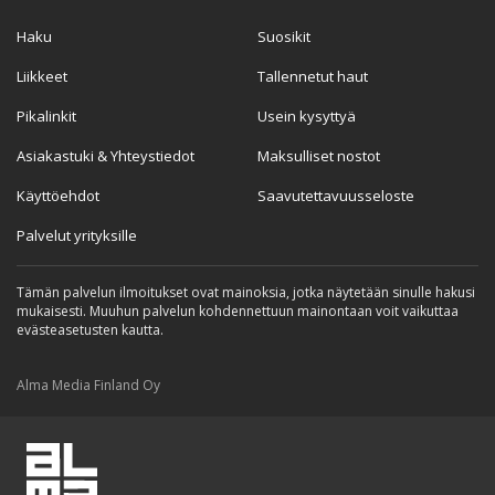
Haku
Suosikit
Liikkeet
Tallennetut haut
Pikalinkit
Usein kysyttyä
Asiakastuki & Yhteystiedot
Maksulliset nostot
Käyttöehdot
Saavutettavuusseloste
Palvelut yrityksille
Tämän palvelun ilmoitukset ovat mainoksia, jotka näytetään sinulle hakusi
mukaisesti. Muuhun palvelun kohdennettuun mainontaan voit vaikuttaa
evästeasetusten kautta.
Alma Media Finland Oy