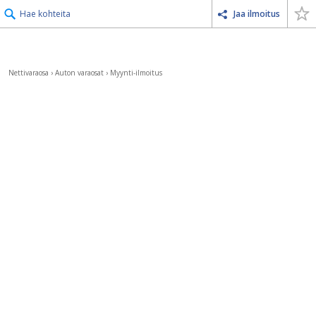
Hae kohteita
Jaa ilmoitus
Nettivaraosa
›
Auton varaosat
›
Myynti-ilmoitus