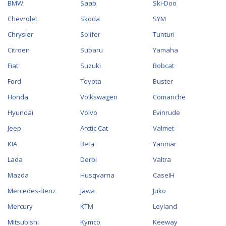
BMW
Saab
Ski-Doo
Chevrolet
Skoda
SYM
Chrysler
Solifer
Tunturi
Citroen
Subaru
Yamaha
Fiat
Suzuki
Bobcat
Ford
Toyota
Buster
Honda
Volkswagen
Comanche
Hyundai
Volvo
Evinrude
Jeep
Arctic Cat
Valmet
KIA
Beta
Yanmar
Lada
Derbi
Valtra
Mazda
Husqvarna
CaseIH
Mercedes-Benz
Jawa
Juko
Mercury
KTM
Leyland
Mitsubishi
Kymco
Keeway