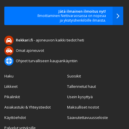
Jätä ilmainen ilmoitus nyt!
Ilmoittaminen Nettivaraosassa on nopeaa
ja yksityishenkilöille ilmaista.
Rekkari.fi
- ajoneuvon kaikki tiedot heti
Omat ajoneuvot
Ohjeet turvalliseen kaupankäyntiin
Haku
Suosikit
Liikkeet
Tallennetut haut
Pikalinkit
Usein kysyttyä
Asiakastuki & Yhteystiedot
Maksulliset nostot
Käyttöehdot
Saavutettavuusseloste
Palvelut yrityksille