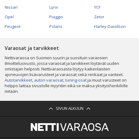
Nissan
Lynx
YCF
Opel
Piaggio
Zetor
Peugeot
Polaris
Harley-Davidson
Varaosat ja tarvikkeet
Nettivaraosa on Suomen suurin ja suosituin varaosien
ilmoittelusivusto, jossa varaosat ja tarvikkeet löytävät uuden
omistajan helposti. Nettivaraosasta löytyy kaikenlaisten
ajoneuvojen lisävarusteet ja varaosat sekä renkaat ja vanteet.
Autotarvikkeet
,
auton varaosat
,
tuning-osat
ja muut varusteet on
helppo laittaa sivustolle myyntiin eikä se maksa yksityishenkilölle
mitään.
SIVUN ALKUUN