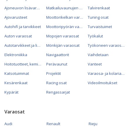
Ajoneuvon lisävarusteet
Matkailuvaunujen varaosat
Talvirenkaat
Ajovarusteet
Moottorikelkan varaosat
Tuning osat
Autohifi ja tarvikkeet
Moottoripyörän varaosat
Turvaistuimet
Auton varaosat
Mopojen varaosat
Työkalut
Autotarvikkeet ja lisävarusteet
Mönkijän varaosat
Työkoneen varaosat
Elektroniikka
Navigaattorit
Vaihdetaan
Hoitotuotteet, kemikaalit ja öljyt
Perävaunut
Vanteet
Katsotuimmat
Projektit
Varaosa- ja kolariautot
Kesärenkaat
Racing osat
Videoilmoitukset
Kypärät
Rengassarjat
Varaosat
Audi
Renault
Rieju