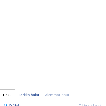
Haku
Tarkka haku
Aiemmat haut
ID / Rek.nro.
Tyhjennä kentät