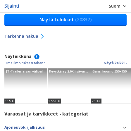
Sijainti
Suomi
Näytä tulokset
(20837)
Tarkenna hakua
Näyteikkuna
Oma ilmoituksesi tähän?
Näytä kaikki ›
JT-Trailer aisan välipalkki
Kevytkärry 2.6X lisävarusteena 80cm kuomu
Gansi kuomu 350x150
119 €
1 990 €
250 €
Varaosat ja tarvikkeet - kategoriat
Ajoneuvokirjallisuus