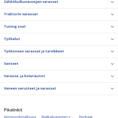
Sähkökulkuneuvojen varaosat
Traktorin varaosat
Tuning osat
Työkalut
Työkoneen varaosat ja tarvikkeet
Vanteet
Varaosa- ja kolariautot
Veneen varusteet ja varaosat
Pikalinkit
Ajoneuvokirjallisuus
Matkailuautojen varaosat
Renkaat