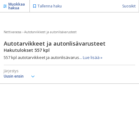
Muokkaa
Tallenna haku
Suosikit
hakua
Nettivaraosa
›
Autotarvikkeet ja autonlisävarusteet
Autotarvikkeet ja autonlisävarusteet
Hakutulokset
557
kpl
557 kpl autotarvikkeet ja autonlisävarus
... Lue lisää »
Järjestys