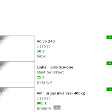
24H
Volvo 240
Sisätilat
50 €
Inkoo
24H
Einhell Kiillotuskone
Muut tarvikkeet
25 €
Jyväskylä
72H
AMF Bruns invahissi 400kg
Sisätilat
800 €
Jämijärvi
LIIKE