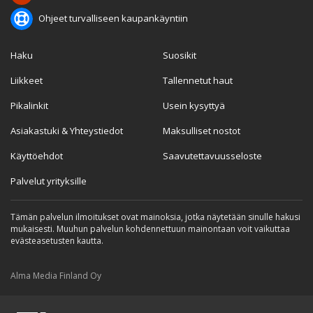
Ohjeet turvalliseen kaupankäyntiin
Haku
Suosikit
Liikkeet
Tallennetut haut
Pikalinkit
Usein kysyttyä
Asiakastuki & Yhteystiedot
Maksulliset nostot
Käyttöehdot
Saavutettavuusseloste
Palvelut yrityksille
Tämän palvelun ilmoitukset ovat mainoksia, jotka näytetään sinulle hakusi
mukaisesti. Muuhun palvelun kohdennettuun mainontaan voit vaikuttaa
evästeasetusten kautta.
Alma Media Finland Oy