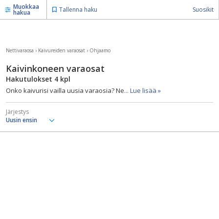
Muokkaa
Tallenna haku
Suosikit
hakua
Nettivaraosa
›
Kaivureiden varaosat
›
Ohjaamo
Kaivinkoneen varaosat
Hakutulokset
4
kpl
Onko kaivurisi vailla uusia varaosia? Ne
... Lue lisää »
Järjestys