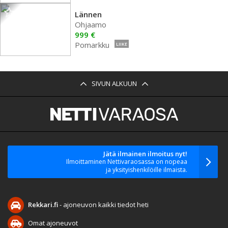
Lännen
Ohjaamo
999 €
Pomarkku
LIIKE
SIVUN ALKUUN
Jätä ilmainen ilmoitus nyt!
Ilmoittaminen Nettivaraosassa on nopeaa
ja yksityishenkilöille ilmaista.
Rekkari.fi
- ajoneuvon kaikki tiedot heti
Omat ajoneuvot