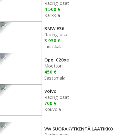
Racing-osat
4 500 €
Karkkila
BMW E36
Racing-osat
3 950 €
Janakkala
Opel C20xe
Moottori
450 €
Sastamala
Volvo
Racing-osat
700 €
Kouvola
VW SUORAKYTKENTÄ LAATIKKO
Racing-osat