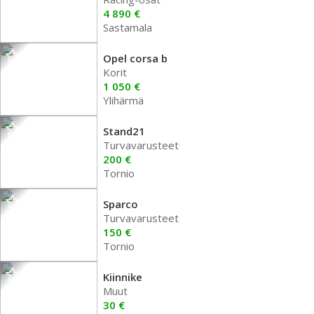
4 890 €
Sastamala
Opel corsa b
Korit
1 050 €
Ylihärmä
Stand21
Turvavarusteet
200 €
Tornio
Sparco
Turvavarusteet
150 €
Tornio
Kiinnike
Muut
30 €