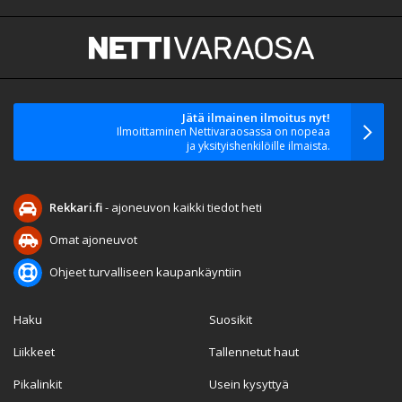
Jätä ilmainen ilmoitus nyt!
Ilmoittaminen Nettivaraosassa on nopeaa
ja yksityishenkilöille ilmaista.
Rekkari.fi
- ajoneuvon kaikki tiedot heti
Omat ajoneuvot
Ohjeet turvalliseen kaupankäyntiin
Haku
Suosikit
Liikkeet
Tallennetut haut
Pikalinkit
Usein kysyttyä