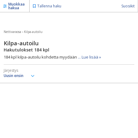
Muokkaa
Tallenna haku
Suosikit
hakua
Nettivaraosa
›
Kilpa-autoilu
Kilpa-autoilu
Hakutulokset
184
kpl
184 kpl kilpa-autoilu kohdetta myydään
... Lue lisää »
Järjestys