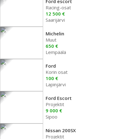
Ford escort
Racing-osat
12 500 €
Saarijärvi
Michelin
Muut
650 €
Lempäälä
Ford
Korin osat
100 €
Lapinjärvi
Ford Escort
Projektit
9 000 €
Sipoo
Nissan 200SX
Projektit