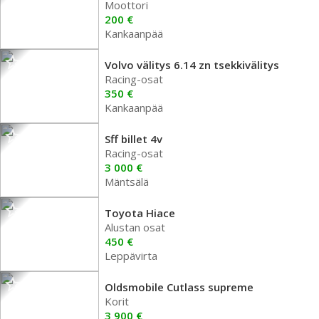
Moottori
200 €
Kankaanpää
Volvo välitys 6.14 zn tsekkivälitys
Racing-osat
350 €
Kankaanpää
Sff billet 4v
Racing-osat
3 000 €
Mäntsälä
Toyota Hiace
Alustan osat
450 €
Leppävirta
Oldsmobile Cutlass supreme
Korit
3 900 €