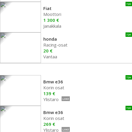
72H
Fiat
Moottori
1 300 €
Janakkala
72H
honda
Racing-osat
20 €
Vantaa
72H
Bmw e36
Korin osat
139 €
Ylistaro
LIIKE
72H
Bmw e36
Korin osat
269 €
Ylistaro
LIIKE