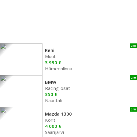
24H
Rehi
Muut
3 990 €
Hämeenlinna
24H
BMW
Racing-osat
350 €
Naantali
24H
Mazda 1300
Korit
4 000 €
Saarijärvi