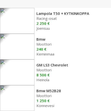
Lampola T50 + KYTKINKOPPA
Racing-osat
2 250 €
Joensuu
Bmw
Moottori
240 €
Keminmaa
GM LS3 Chevrolet
Moottori
8 500 €
Heinola
Bmw M52B28
Moottori
1 250 €
Konnevesi