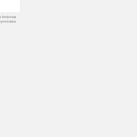
 tiedoissa
pyynnöstäsi