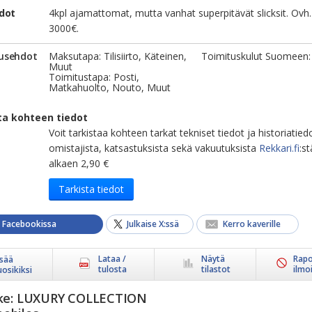
edot
4kpl ajamattomat, mutta vanhat superpitävät slicksit. Ovh.
3000€.
usehdot
Maksutapa: Tilisiirto, Käteinen,
Toimituskulut Suomeen:
Muut
Toimitustapa: Posti,
Matkahuolto, Nouto, Muut
ta kohteen tiedot
Voit tarkistaa kohteen tarkat tekniset tiedot ja historiatied
omistajista, katsastuksista sekä vakuutuksista
Rekkari.fi
:st
alkaen 2,90 €
Tarkista tiedot
a Facebookissa
Julkaise X:ssä
Kerro kaverille
Lataa /
Näytä
Rapo
isää
tulosta
tilastot
ilmo
uosikiksi
ke:
LUXURY COLLECTION