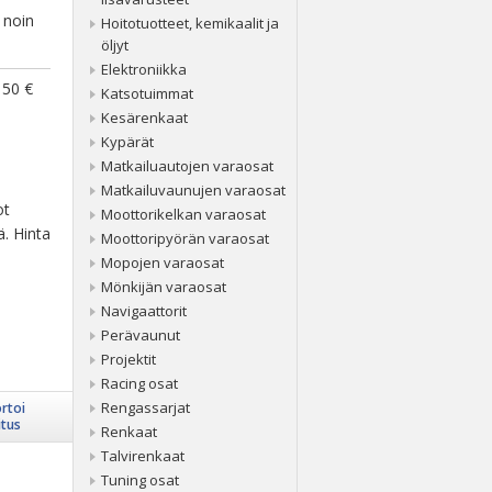
 noin
Hoitotuotteet, kemikaalit ja
öljyt
Elektroniikka
 50 €
Katsotuimmat
Kesärenkaat
Kypärät
Matkailuautojen varaosat
Matkailuvaunujen varaosat
ot
Moottorikelkan varaosat
ä. Hinta
Moottoripyörän varaosat
Mopojen varaosat
Mönkijän varaosat
Navigaattorit
Perävaunut
Projektit
Racing osat
Rengassarjat
rtoi
itus
Renkaat
Talvirenkaat
Tuning osat