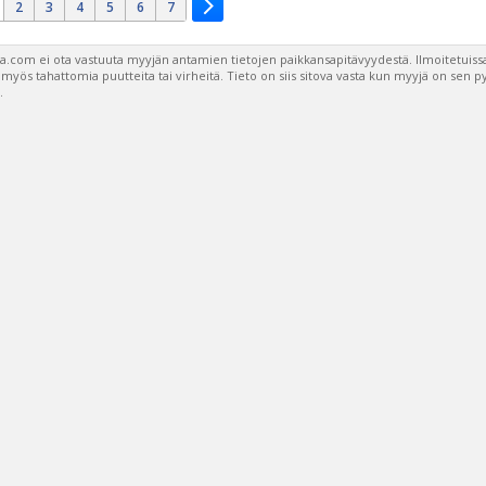
2
3
4
5
6
7
a.com ei ota vastuuta myyjän antamien tietojen paikkansapitävyydestä. Ilmoitetuissa
a myös tahattomia puutteita tai virheitä. Tieto on siis sitova vasta kun myyjä on sen 
.