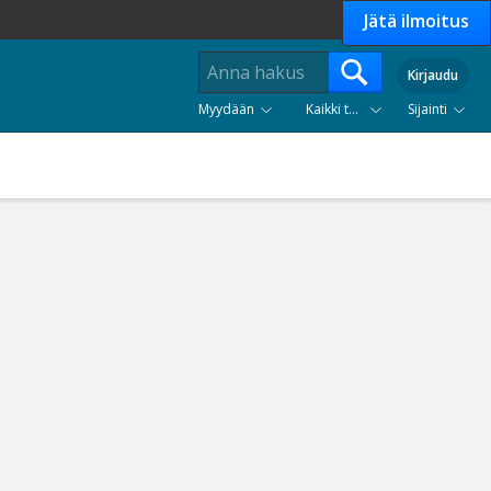
Jätä ilmoitus
Kirjaudu
Myydään
Kaikki tuoteryhmät
Sijainti