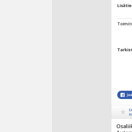
Lisäti
Toimit
Tarkis
Ja
L
s
Osalii