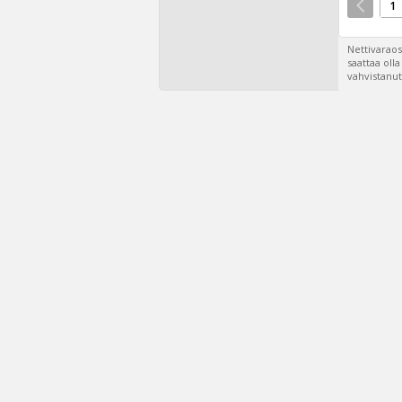
1
Nettivaraos
saattaa oll
vahvistanut