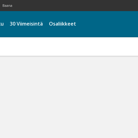
Baana
ku
30 Viimeisintä
Osaliikkeet