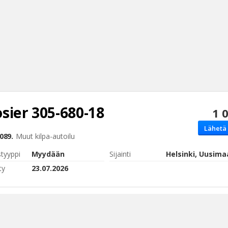
sier
305-680-18
1 
Haku
Lähetä 
Tyh
089.
Muut
kilpa-autoilu
styyppi
Myydään
Sijainti
Helsinki, Uusima
ty
23.07.2026