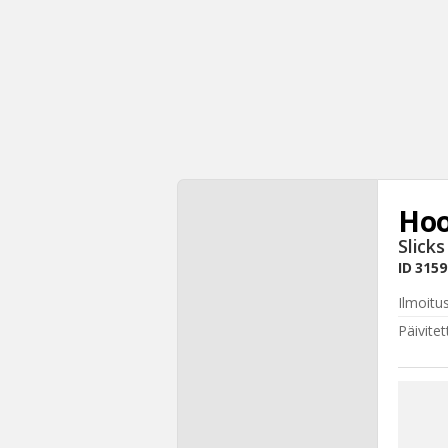
Hoo
Slicks
ID
3159
Ilmoitu
Päivitet