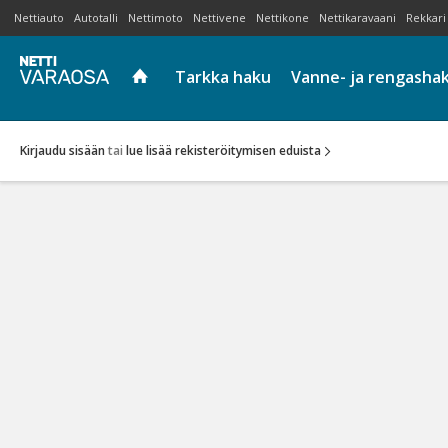
Nettiauto
Autotalli
Nettimoto
Nettivene
Nettikone
Nettikaravaani
Rekkari
Tarkka haku
Vanne- ja rengasha
Kirjaudu sisään
tai
lue lisää rekisteröitymisen eduista