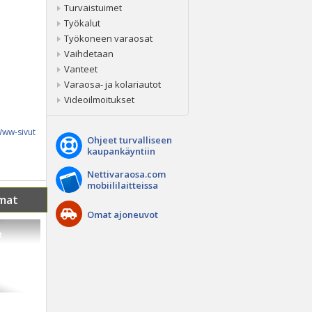
Turvaistuimet
Työkalut
Työkoneen varaosat
Vaihdetaan
Vanteet
Varaosa- ja kolariautot
Videoilmoitukset
ww-sivut
Ohjeet turvalliseen
kaupankäyntiin
Nettivaraosa.com
mobiililaitteissa
mat
Omat ajoneuvot
t