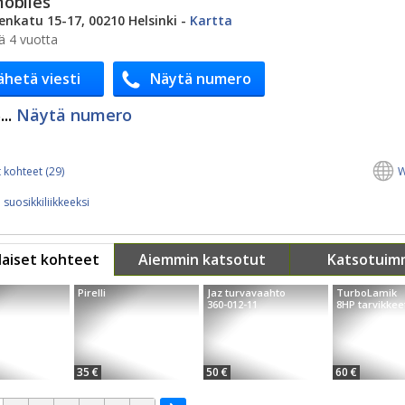
obiles
enkatu 15-17, 00210 Helsinki
-
Kartta
ä 4 vuotta
ähetä viesti
Näytä numero
..
Näytä numero
 kohteet (29)
W
 suosikkiliikkeeksi
aiset kohteet
Aiemmin katsotut
Katsotuim
Pirelli
Jaz turvavaahto
TurboLamik
360-012-11
8HP tarvikkee
35 €
50 €
60 €