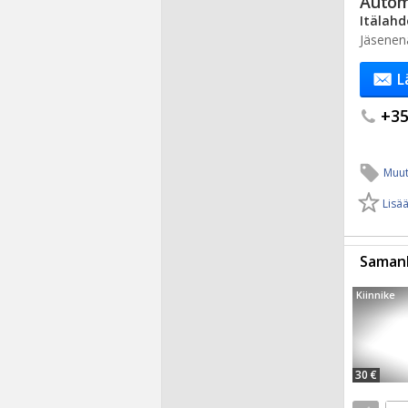
Autom
Itälahd
Jäsenen
L
+35.
Muut
Lisää
Samanl
Kiinnike
30 €