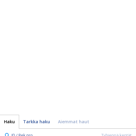
Haku
Tarkka haku
Aiemmat haut
ID / Rek.nro.
Tyhjennä kentät