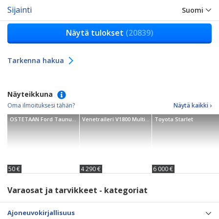
Sijainti
Suomi
Näytä tulokset
(20839)
Tarkenna hakua
Näyteikkuna
Oma ilmoituksesi tähän?
Näytä kaikki ›
OSTETAAN Ford Taunuksen
Venetraileri V1800 Multirulla
Toyota Starlet
50 €
4 290 €
6 000 €
Varaosat ja tarvikkeet - kategoriat
Ajoneuvokirjallisuus