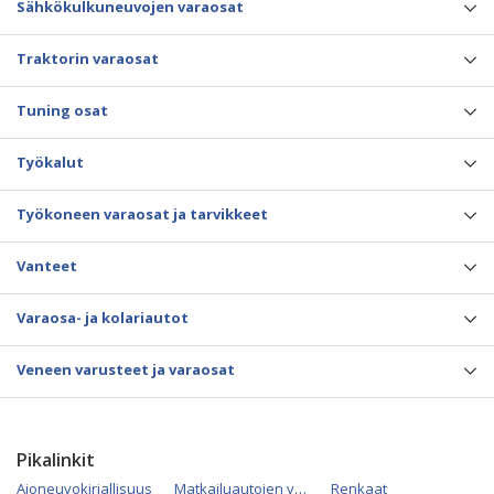
Sähkökulkuneuvojen varaosat
Traktorin varaosat
Tuning osat
Työkalut
Työkoneen varaosat ja tarvikkeet
Vanteet
Varaosa- ja kolariautot
Veneen varusteet ja varaosat
Pikalinkit
Ajoneuvokirjallisuus
Matkailuautojen varaosat
Renkaat