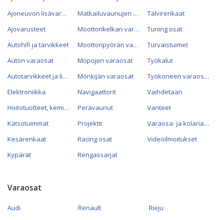
Ajoneuvon lisävarusteet
Matkailuvaunujen varaosat
Talvirenkaat
Ajovarusteet
Moottorikelkan varaosat
Tuning osat
Autohifi ja tarvikkeet
Moottoripyörän varaosat
Turvaistuimet
Auton varaosat
Mopojen varaosat
Työkalut
Autotarvikkeet ja lisävarusteet
Mönkijän varaosat
Työkoneen varaosat
Elektroniikka
Navigaattorit
Vaihdetaan
Hoitotuotteet, kemikaalit ja öljyt
Perävaunut
Vanteet
Katsotuimmat
Projektit
Varaosa- ja kolariautot
Kesärenkaat
Racing osat
Videoilmoitukset
Kypärät
Rengassarjat
Varaosat
Audi
Renault
Rieju