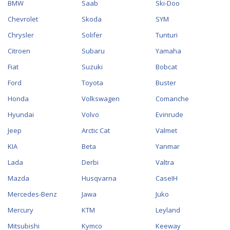
BMW
Saab
Ski-Doo
Chevrolet
Skoda
SYM
Chrysler
Solifer
Tunturi
Citroen
Subaru
Yamaha
Fiat
Suzuki
Bobcat
Ford
Toyota
Buster
Honda
Volkswagen
Comanche
Hyundai
Volvo
Evinrude
Jeep
Arctic Cat
Valmet
KIA
Beta
Yanmar
Lada
Derbi
Valtra
Mazda
Husqvarna
CaseIH
Mercedes-Benz
Jawa
Juko
Mercury
KTM
Leyland
Mitsubishi
Kymco
Keeway