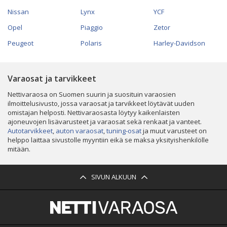
Nissan
Lynx
YCF
Opel
Piaggio
Zetor
Peugeot
Polaris
Harley-Davidson
Varaosat ja tarvikkeet
Nettivaraosa on Suomen suurin ja suosituin varaosien
ilmoittelusivusto, jossa varaosat ja tarvikkeet löytävät uuden
omistajan helposti. Nettivaraosasta löytyy kaikenlaisten
ajoneuvojen lisävarusteet ja varaosat sekä renkaat ja vanteet.
Autotarvikkeet
,
auton varaosat
,
tuning-osat
ja muut varusteet on
helppo laittaa sivustolle myyntiin eikä se maksa yksityishenkilölle
mitään.
SIVUN ALKUUN