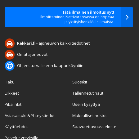
Jätä ilmainen ilmoitus nyt!
Ilmoittaminen Nettivaraosassa on nopeaa
ja yksityishenkilöille ilmaista.
Rekkari.fi
- ajoneuvon kaikki tiedot heti
Omat ajoneuvot
Ohjeet turvalliseen kaupankäyntiin
Haku
Suosikit
Liikkeet
Tallennetut haut
Pikalinkit
Usein kysyttyä
Asiakastuki & Yhteystiedot
Maksulliset nostot
Käyttöehdot
Saavutettavuusseloste
Palvelut yrityksille