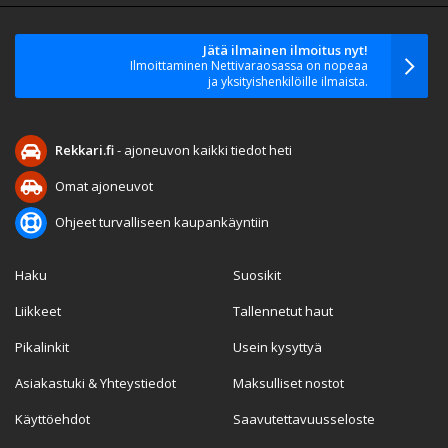
Jätä ilmainen ilmoitus nyt!
Ilmoittaminen Nettivaraosassa on nopeaa
ja yksityishenkilöille ilmaista.
Rekkari.fi
- ajoneuvon kaikki tiedot heti
Omat ajoneuvot
Ohjeet turvalliseen kaupankäyntiin
Haku
Suosikit
Liikkeet
Tallennetut haut
Pikalinkit
Usein kysyttyä
Asiakastuki & Yhteystiedot
Maksulliset nostot
Käyttöehdot
Saavutettavuusseloste