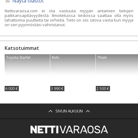
Näytä tilastot
Nettivaraosa.com ei ota vastuuta myyjän antamien tietojen
paikkansapitävyydestä. Ilmoitetuissa tiedoissa saattaa olla myös
tahattomia puutteita tai virheitä. Tieto on siis sitova vasta kun myyjä
on sen pyynnöstäsi vahvistanut.
Katsotuimmat
Toyota Starlet
Rehi
Thule
6 000 €
3 990 €
2 500 €
SIVUN ALKUUN