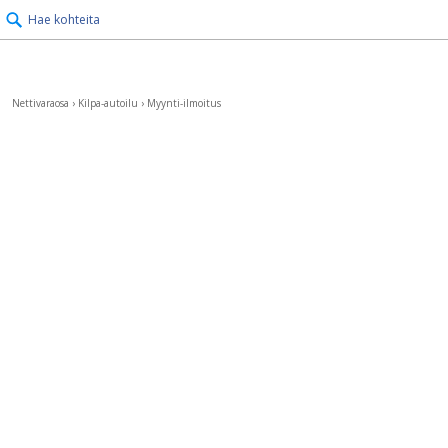
Hae kohteita
Nettivaraosa
›
Kilpa-autoilu
›
Myynti-ilmoitus