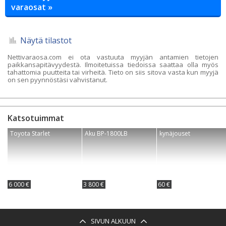
varaosat »
Näytä tilastot
Nettivaraosa.com ei ota vastuuta myyjän antamien tietojen
paikkansapitävyydestä. Ilmoitetuissa tiedoissa saattaa olla myös
tahattomia puutteita tai virheitä. Tieto on siis sitova vasta kun myyjä
on sen pyynnöstäsi vahvistanut.
Katsotuimmat
Toyota Starlet
Aku BP-1800LB
kynäjouset
6 000 €
3 800 €
60 €
SIVUN ALKUUN