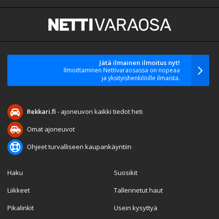
Jätä ilmainen ilmoitus nyt!
Ilmoittaminen Nettivaraosassa on nopeaa
ja yksityishenkilöille ilmaista.
Rekkari.fi
- ajoneuvon kaikki tiedot heti
Omat ajoneuvot
Ohjeet turvalliseen kaupankäyntiin
Haku
Suosikit
Liikkeet
Tallennetut haut
Pikalinkit
Usein kysyttyä