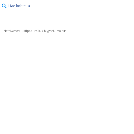
Hae kohteita
Nettivaraosa
›
Kilpa-autoilu
›
Myynti-ilmoitus