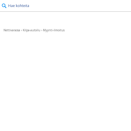
Hae kohteita
Nettivaraosa
›
Kilpa-autoilu
›
Myynti-ilmoitus