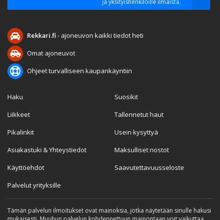
ja yksityishenkilöille ilmaista.
Rekkari.fi
- ajoneuvon kaikki tiedot heti
Omat ajoneuvot
Ohjeet turvalliseen kaupankäyntiin
Haku
Suosikit
Liikkeet
Tallennetut haut
Pikalinkit
Usein kysyttyä
Asiakastuki & Yhteystiedot
Maksulliset nostot
Käyttöehdot
Saavutettavuusseloste
Palvelut yrityksille
Tämän palvelun ilmoitukset ovat mainoksia, jotka näytetään sinulle hakusi
mukaisesti. Muuhun palvelun kohdennettuun mainontaan voit vaikuttaa