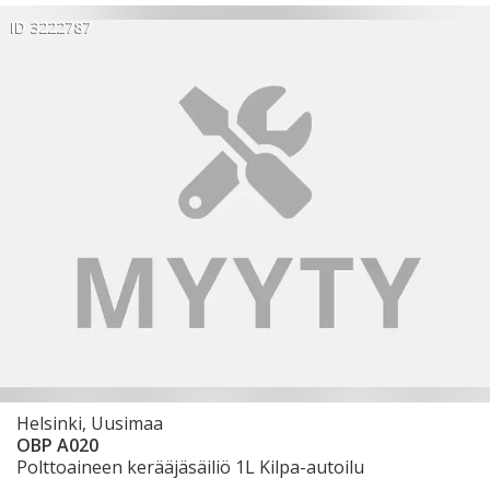
ID 3222787
Helsinki, Uusimaa
OBP A020
Polttoaineen kerääjäsäiliö 1L Kilpa-autoilu