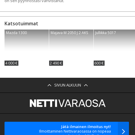
on sen pyynnöstäsi vahvistanut.
Katsotuimmat
Mazda 1300
Majava M 2050 J 2 AKS
Jullikka 5017
4 000 €
2 490 €
600 €
SIVUN ALKUUN
Jätä ilmainen ilmoitus nyt!
Ilmoittaminen Nettivaraosassa on nopeaa