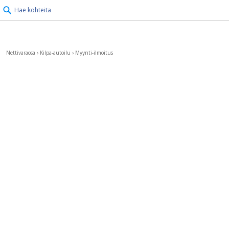
Hae kohteita
Nettivaraosa
›
Kilpa-autoilu
›
Myynti-ilmoitus