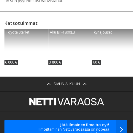
on sen pyynnöstäsi vahvistanut.
Katsotuimmat
Toyota Starlet
Aku BP-1800LB
kynäjouset
6 000 €
3 800 €
60 €
SIVUN ALKUUN
Jätä ilmainen ilmoitus nyt!
Ilmoittaminen Nettivaraosassa on nopeaa