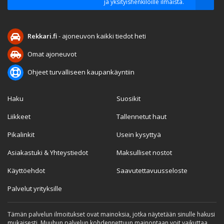
ja yksityishenkilöille ilmaista.
Rekkari.fi
- ajoneuvon kaikki tiedot heti
Omat ajoneuvot
Ohjeet turvalliseen kaupankäyntiin
Haku
Suosikit
Liikkeet
Tallennetut haut
Pikalinkit
Usein kysyttyä
Asiakastuki & Yhteystiedot
Maksulliset nostot
Käyttöehdot
Saavutettavuusseloste
Palvelut yrityksille
Tämän palvelun ilmoitukset ovat mainoksia, jotka näytetään sinulle hakusi
mukaisesti. Muuhun palvelun kohdennettuun mainontaan voit vaikuttaa