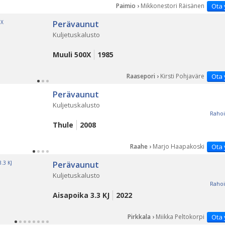
Paimio ›
Mikkonestori Räisänen
Ota 
Perävaunut
Kuljetuskalusto
Muuli 500X
1985
Raasepori ›
Kirsti Pohjaväre
Ota 
Perävaunut
Kuljetuskalusto
Rahoi
Thule
2008
Raahe ›
Marjo Haapakoski
Ota 
Perävaunut
Kuljetuskalusto
Rahoi
Aisapoika 3.3 KJ
2022
Pirkkala ›
Miikka Peltokorpi
Ota 