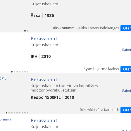
Kuljetuskalusto
Ässä
1986
Kirkkonummi ›
Jukka Tapani Palokangas
Ota 
Perävaunut
Kuljetuskalusto
Rahoi
IKH
2010
Sysmä ›
Jorma laakso
Ota 
Perävaunut
Kuljetuskalusto Luotettava koppikärry
moottoripyöräkuljetuksiin
Rahoi
Respo 1500F1L
2010
Riihimäki ›
Esa Karlstedt
Ota 
Perävaunut
Kuljetuskalusto