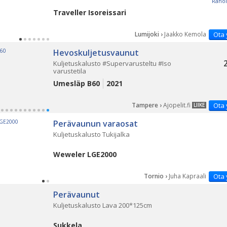
Rahoi
Traveller Isoreissari
Lumijoki ›
Jaakko Kemola
Ota 
Hevoskuljetusvaunut
Kuljetuskalusto #Supervarusteltu #Iso
varustetila
Umesläp B60
2021
Tampere ›
Ajopelit.fi
Ota 
LIIKE
Perävaunun varaosat
Kuljetuskalusto Tukijalka
Weweler LGE2000
Tornio ›
Juha Kapraali
Ota 
Perävaunut
Kuljetuskalusto Lava 200*125cm
Sukkela