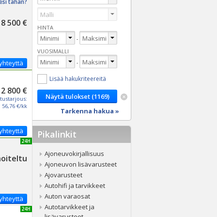
esi tähän?
8 500 €
HINTA
-
VUOSIMALLI
yhteyttä
-
Lisää hakukriteereitä
2 800 €
tustarjous:
56,76 €/kk
Tarkenna hakua »
yhteyttä
Pikalinkit
UUSI 24H
Ajoneuvokirjallisuus
noiteltu
Ajoneuvon lisävarusteet
Ajovarusteet
Autohifi ja tarvikkeet
Auton varaosat
yhteyttä
Autotarvikkeet ja
UUSI 24H
lisävarusteet