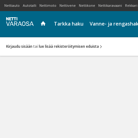
Nettiauto
Autotalli
Nettimoto
Nettivene
Nettikone
Nettikaravaani
Rekkari
Tarkka haku
Vanne- ja rengasha
Kirjaudu sisään
tai
lue lisää rekisteröitymisen eduista