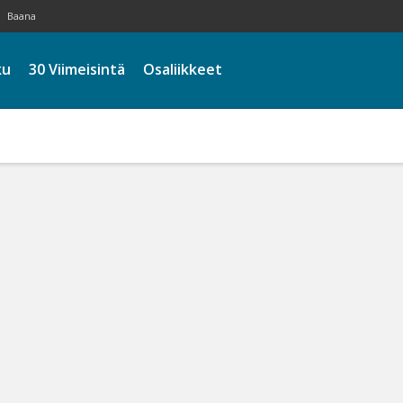
Baana
ku
30 Viimeisintä
Osaliikkeet