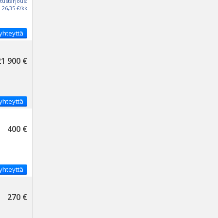
tustarjous:
26,35 €/kk
yhteyttä
21 900 €
yhteyttä
400 €
yhteyttä
270 €