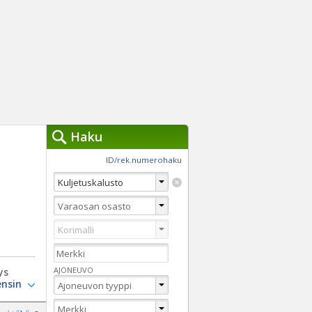
Haku
työkalut »
ID/rek.numerohaku
Käytät tällä hetkellä
jennä haut
Tarkkaa hakua
Vaihda Pikahakuun
AJONEUVO
ys