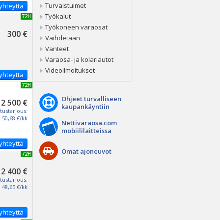
Turvaistuimet
yhteyttä
Työkalut
UUSI 72H
Työkoneen varaosat
300 €
Vaihdetaan
Vanteet
Varaosa- ja kolariautot
Videoilmoitukset
yhteyttä
UUSI 72H
Ohjeet turvalliseen
2 500 €
kaupankäyntiin
tustarjous:
50,68 €/kk
Nettivaraosa.com
mobiililaitteissa
yhteyttä
Omat ajoneuvot
UUSI 72H
2 400 €
tustarjous:
48,65 €/kk
yhteyttä