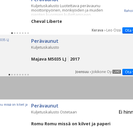
Kuljetuskalusto Luotettava perävaunu
moottoripyörien, mönkijöiden ja muiden
Rahoi
pienten kuormien kuljettamiseen.
Cheval Liberte
Kerava ›
Leo Ossi
Ota 
Perävaunut
Kuljetuskalusto
Majava M5035 LJ
2017
Joensuu ›
Jokikone Oy
Ota 
LIIKE
Perävaunut
Ei hin
Kuljetuskalusto Ostetaan
Romu Romu missä on kilvet ja paperi