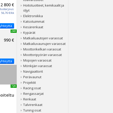
2 800 €
Hoitotuotteet, kemikaalit ja
tustarjous:
öljyt
56,76 €/kk
Elektroniikka
Katsotuimmat
yhteyttä
Kesärenkaat
UUSI 24H
Kypärät
Matkailuautojen varaosat
990 €
Matkailuvaunujen varaosat
Moottorikelkan varaosat
Moottoripyörän varaosat
Mopojen varaosat
yhteyttä
Mönkijän varaosat
Navigaattorit
Perävaunut
Projektit
UUSI 72H
Racing osat
Rengassarjat
noiteltu
Renkaat
Talvirenkaat
Tuning osat