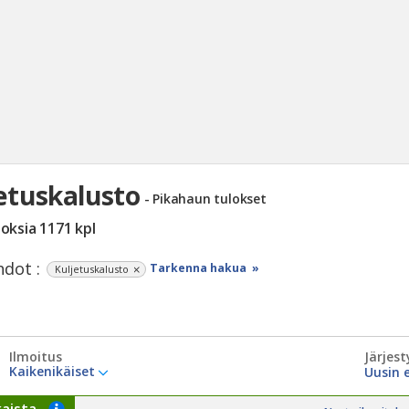
etuskalusto
- Pikahaun tulokset
Haku
loksia
1171
kpl
Tyh
dot :
Tarkenna hakua »
Kuljetuskalusto
Ilmoitus
Järjest
Kaikenikäiset