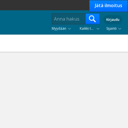
Jätä ilmoitus
Kirjaudu
Myydään
Kaikki tuoteryhmät
Sijainti