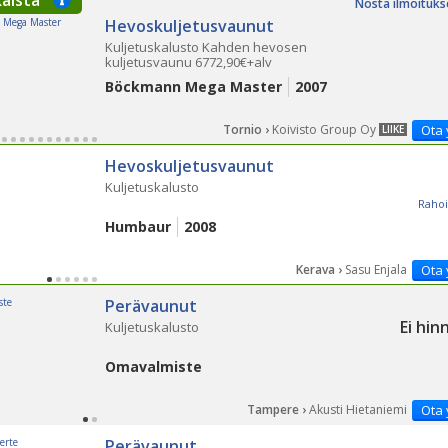
kaista
Nosta ilmoituks
Hevoskuljetusvaunut
Kuljetuskalusto Kahden hevosen
kuljetusvaunu 6772,90€+alv
Böckmann Mega Master
2007
Tornio ›
Koivisto Group Oy
Ota 
LIIKE
Hevoskuljetusvaunut
Kuljetuskalusto
Rahoi
Humbaur
2008
Kerava ›
Sasu Enjala
Ota 
Perävaunut
Ei hin
Kuljetuskalusto
Omavalmiste
Tampere ›
Akusti Hietaniemi
Ota 
Perävaunut