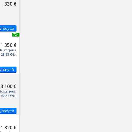
330 €
yhteyttä
UUSI 72H
1 350 €
tustarjous:
28,38 €/kk
yhteyttä
3 100 €
tustarjous:
62,84 €/kk
yhteyttä
1 320 €