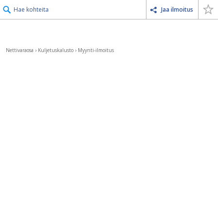
Hae kohteita
Jaa ilmoitus
Nettivaraosa
›
Kuljetuskalusto
›
Myynti-ilmoitus