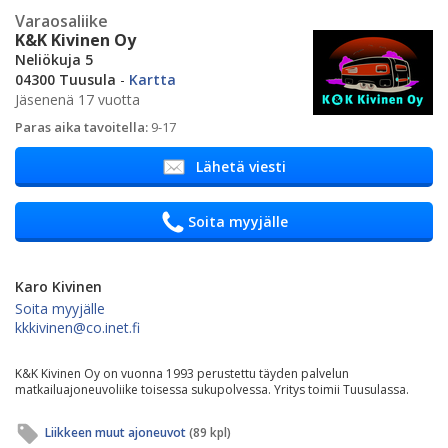
Varaosaliike
K&K Kivinen Oy
Neliökuja 5
04300 Tuusula
-
Kartta
Jäsenenä 17 vuotta
Paras aika tavoitella:
9-17
Lähetä viesti
Soita myyjälle
Karo Kivinen
Soita myyjälle
kkkivinen@co.inet.fi
K&K Kivinen Oy on vuonna 1993 perustettu täyden palvelun
matkailuajoneuvoliike toisessa sukupolvessa. Yritys toimii Tuusulassa.
Liikkeen muut ajoneuvot
(89 kpl)