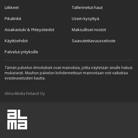
Liikkeet
Tallennetut haut
Pikalinkit
Usein kysyttyä
Asiakastuki & Yhteystiedot
Maksulliset nostot
Käyttöehdot
Saavutettavuusseloste
Palvelut yrityksille
Tämän palvelun ilmoitukset ovat mainoksia, jotka näytetään sinulle hakusi
mukaisesti. Muuhun palvelun kohdennettuun mainontaan voit vaikuttaa
evästeasetusten kautta.
Alma Media Finland Oy