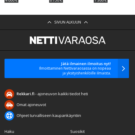
4 000 €
6 750 €
1 300 €
SIVUN ALKUUN
Jätä ilmainen ilmoitus nyt!
Ilmoittaminen Nettivaraosassa on nopeaa
ja yksityishenkilöille ilmaista.
Rekkari.fi
- ajoneuvon kaikki tiedot heti
Omat ajoneuvot
Ohjeet turvalliseen kaupankäyntiin
Haku
Suosikit