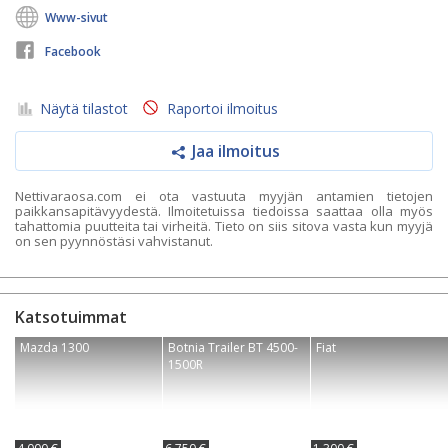
Www-sivut
Facebook
Näytä tilastot
Raportoi ilmoitus
Jaa ilmoitus
Nettivaraosa.com ei ota vastuuta myyjän antamien tietojen
paikkansapitävyydestä. Ilmoitetuissa tiedoissa saattaa olla myös
tahattomia puutteita tai virheitä. Tieto on siis sitova vasta kun myyjä
on sen pyynnöstäsi vahvistanut.
Katsotuimmat
Mazda 1300
Botnia Trailer BT 4500-
Fiat
1500R