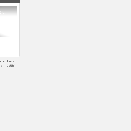
r
k...
 tiedoissa
pyynnöstäsi