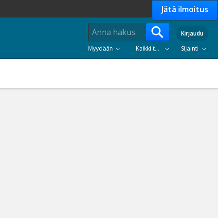
Jätä ilmoitus
Kirjaudu
Myydään
Kaikki tuoteryhmät
Sijainti