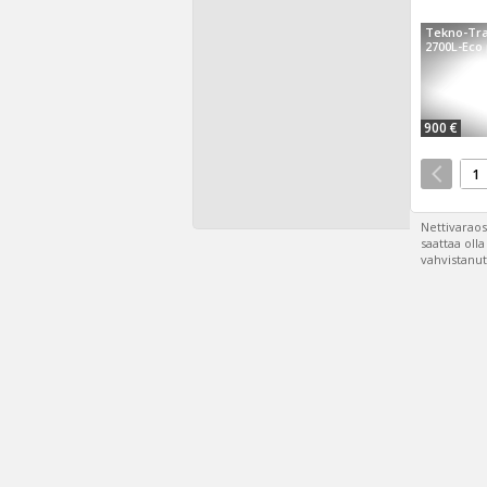
Tekno-Tra
2700L-Eco 
900 €
1
Nettivaraos
saattaa oll
vahvistanut