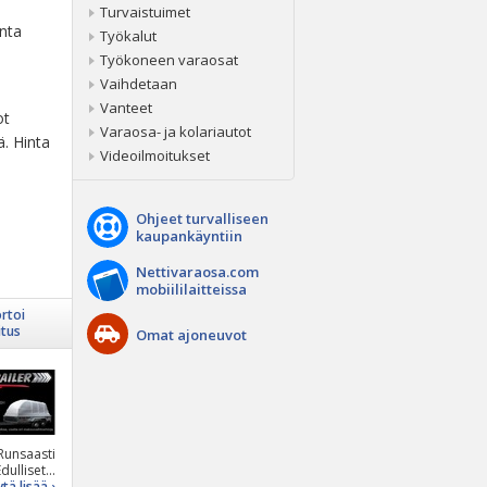
Turvaistuimet
inta
Työkalut
Työkoneen varaosat
Vaihdetaan
Vanteet
ot
Varaosa- ja kolariautot
ä. Hinta
Videoilmoitukset
Ohjeet turvalliseen
kaupankäyntiin
Nettivaraosa.com
mobiililaitteissa
rtoi
itus
Omat ajoneuvot
Runsaasti
dulliset...
tä lisää ›