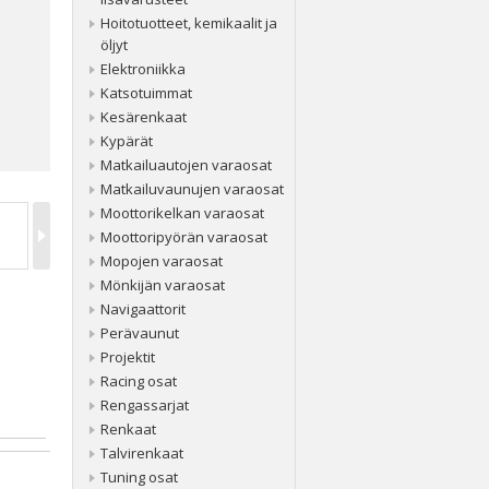
Hoitotuotteet, kemikaalit ja
öljyt
Elektroniikka
Katsotuimmat
Kesärenkaat
Kypärät
Matkailuautojen varaosat
Matkailuvaunujen varaosat
Moottorikelkan varaosat
Moottoripyörän varaosat
Mopojen varaosat
Mönkijän varaosat
Navigaattorit
Perävaunut
Projektit
Racing osat
Rengassarjat
Renkaat
Talvirenkaat
Tuning osat