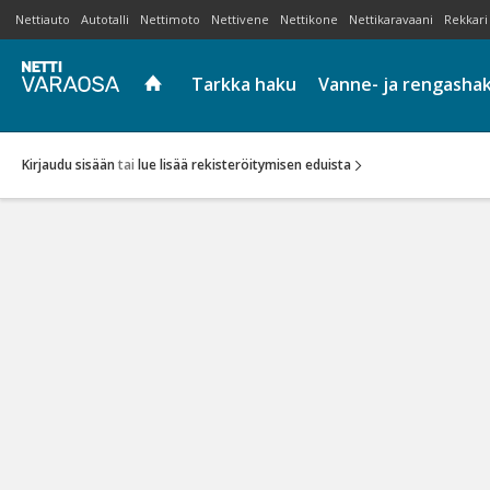
Nettiauto
Autotalli
Nettimoto
Nettivene
Nettikone
Nettikaravaani
Rekkari
Tarkka haku
Vanne- ja rengasha
Kirjaudu sisään
tai
lue lisää rekisteröitymisen eduista