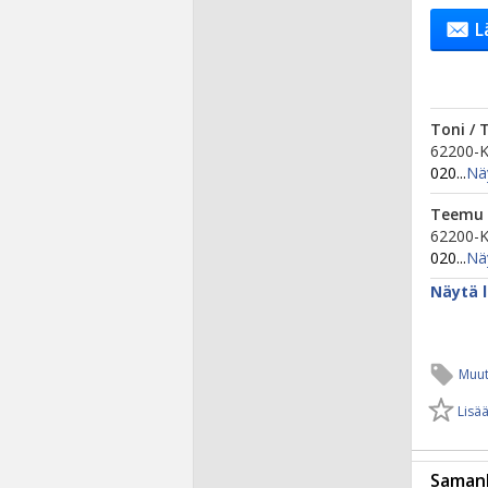
L
Toni /
62200-
020...
Nä
Teemu 
62200-
020...
Nä
Näytä l
Muut
Lisää
Samanl