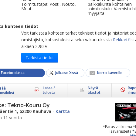
Toimitustapa: Posti, Nouto,
paikkakunta kohtainen
Muut
toimituskulu. Varmista h
myyjältä
ta kohteen tiedot
Voit tarkistaa kohteen tarkat tekniset tiedot ja historiatied
omistajista, katsastuksista sekä vakuutuksista
Rekkari.fi
:st
alkaen 2,90 €
Tarkista tiedot
a Facebookissa
Julkaise X:ssä
Kerro kaverille
Lataa /
Näytä
Rapo
isää
tulosta
tilastot
ilmo
uosikiksi
ke:
Tekno-Kouru Oy
äentie 1, 62200 Kauhava
-
Kartta
ä 11 vuotta
*Paras valikoima *
lisävarusteita *E
Näy