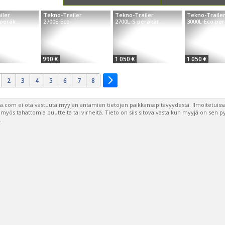
iler
Tekno-Trailer
Tekno-Trailer
Tekno-Traile
peräk...
2700E-Eco
2700L-S peräkär...
3000L-Eco perä
990 €
1 050 €
1 050 €
2
3
4
5
6
7
8
a.com ei ota vastuuta myyjän antamien tietojen paikkansapitävyydestä. Ilmoitetuissa
a myös tahattomia puutteita tai virheitä. Tieto on siis sitova vasta kun myyjä on sen 
.