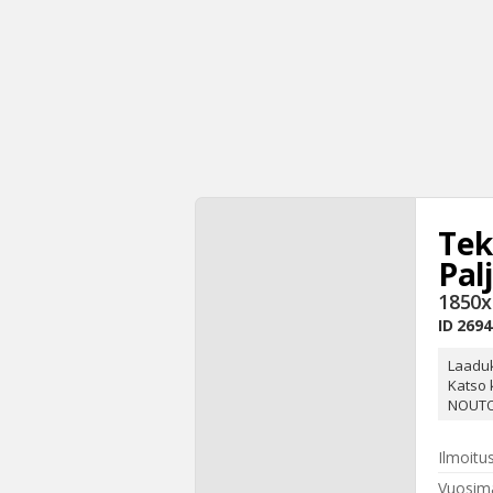
Tek
Pal
1850x
ID
2694
Laaduk
Katso 
NOUTO
Ilmoitu
Vuosima