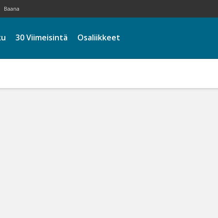
Baana
ku
30 Viimeisintä
Osaliikkeet