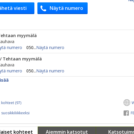
ähetä viesti
Näytä numero
 Tehtaan myymälä
Kauhava
ytä numero
050...
Näytä numero
/ Tehtaan myymälä
Kauhava
ytä numero
050...
Näytä numero
isää
 kohteet (97)
W
 suosikkiliikkeeksi
FB
aiset kohteet
Aiemmin katsotut
Katsotuim