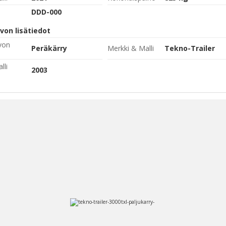
DDD-000
von lisätiedot
von
Peräkärry
Merkki & Malli
Tekno-Trailer
lli
2003