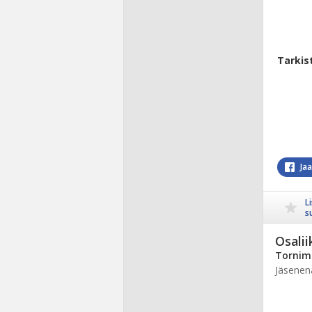
Tarkis
Ja
L
s
Osalii
Tornim
Jäsenen