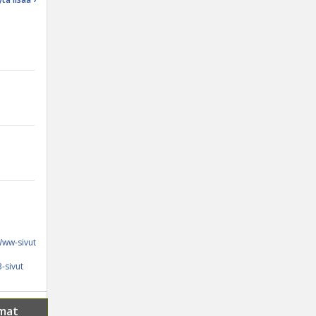
ww-sivut
-sivut
mat