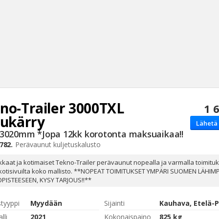
no-Trailer
3000TXL
1 
Haku
jukärry
Lähetä 
Tyh
3020mm *Jopa 12kk korotonta maksuaikaa!!
782.
Perävaunut
kuljetuskalusto
kaat ja kotimaiset Tekno-Trailer perävaunut nopealla ja varmalla toimituk
kotisivuilta koko mallisto. **NOPEAT TOIMITUKSET YMPÄRI SUOMEN LÄHI
PISTEESEEN, KYSY TARJOUS!!**
styyppi
Myydään
Sijainti
lli
2021
Kokonaispaino
825 kg