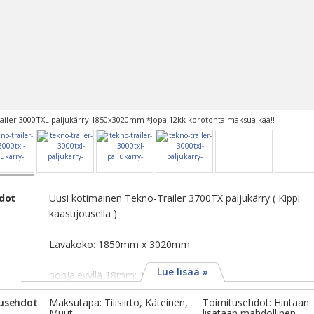
ailer 3000TXL paljukärry 1850x3020mm *Jopa 12kk korotonta maksuaikaa!!
edot
Uusi kotimainen Tekno-Trailer 3700TX paljukärry ( Kippi
kaasujousella )
Lavakoko: 1850mm x 3020mm
Lue lisää »
pohjalevyllä 18mm: 1650€
usehdot
Maksutapa: Tilisiirto, Käteinen,
Toimitusehdot: Hintaan
Muut
lisätään mahdollinen