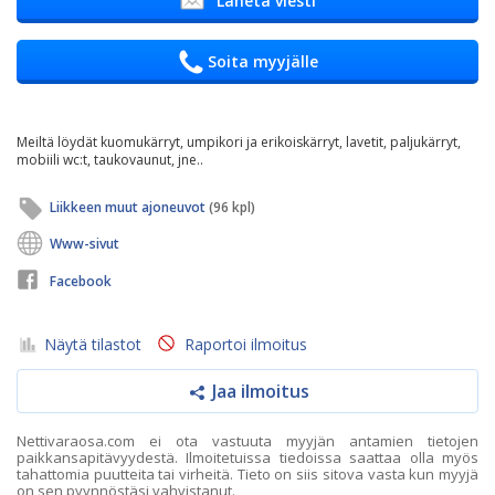
Lähetä viesti
Soita myyjälle
Meiltä löydät kuomukärryt, umpikori ja erikoiskärryt, lavetit, paljukärryt,
mobiili wc:t, taukovaunut, jne..
Liikkeen muut ajoneuvot
(96 kpl)
Www-sivut
Facebook
Näytä tilastot
Raportoi ilmoitus
Jaa ilmoitus
Nettivaraosa.com ei ota vastuuta myyjän antamien tietojen
paikkansapitävyydestä. Ilmoitetuissa tiedoissa saattaa olla myös
tahattomia puutteita tai virheitä. Tieto on siis sitova vasta kun myyjä
on sen pyynnöstäsi vahvistanut.