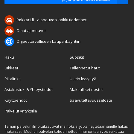
Rekkari.fi
- ajoneuvon kaikki tiedot heti
Omat ajoneuvot
Ohjeet turvalliseen kaupankäyntiin
Haku
Suosikit
Liikkeet
Tallennetut haut
Pikalinkit
Usein kysyttyä
Asiakastuki & Yhteystiedot
Maksulliset nostot
Käyttöehdot
Saavutettavuusseloste
Palvelut yrityksille
Tämän palvelun ilmoitukset ovat mainoksia, jotka näytetään sinulle hakusi
mukaisesti. Muuhun palvelun kohdennettuun mainontaan voit vaikuttaa