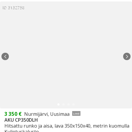
ID 3132758
3 350 €
Nurmijärvi, Uusimaa
LIIKE
AKU CP350DLH
Hitsattu runko ja aisa, lava 350x150x40, metrin kuomulla
Kuljetuskalusto