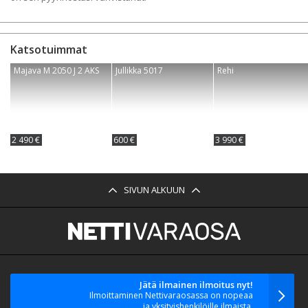
Katsotuimmat
Majava M 2050 J 2 AKS
Jullikka 5017
Rehi
2 490 €
600 €
3 990 €
SIVUN ALKUUN
Jätä ilmainen ilmoitus nyt!
Ilmoittaminen Nettivaraosassa on nopeaa
ja yksityishenkilöille ilmaista.