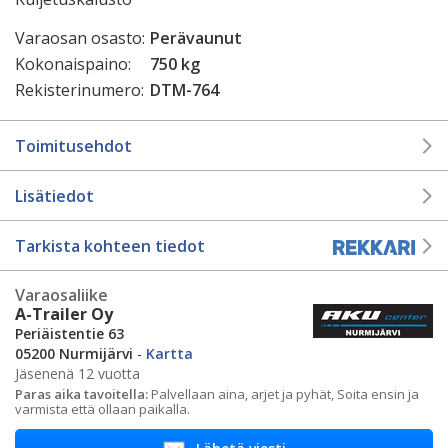
Varaosan osasto:
Perävaunut
Kokonaispaino:
750 kg
Rekisterinumero:
DTM-764
Toimitusehdot
Lisätiedot
Tarkista kohteen tiedot
Varaosaliike
A-Trailer Oy
​Periäistentie 63
05200 Nurmijärvi
-
Kartta
Jäsenenä 12 vuotta
Paras aika tavoitella:
Palvellaan aina, arjet ja pyhät, Soita ensin ja
varmista että ollaan paikalla.