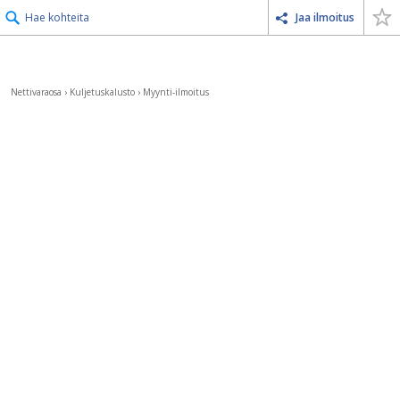
Hae kohteita
Jaa ilmoitus
Nettivaraosa
›
Kuljetuskalusto
›
Myynti-ilmoitus