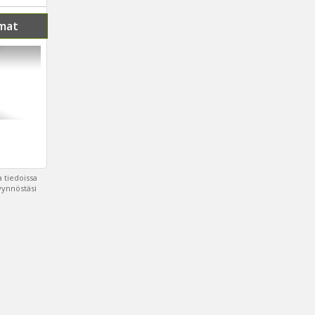
mat
 tiedoissa
pyynnöstäsi