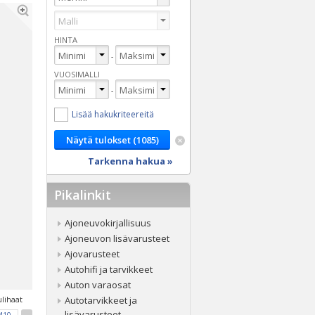
HINTA
-
VUOSIMALLI
-
Lisää hakukriteereitä
Tarkenna hakua »
Pikalinkit
Ajoneuvokirjallisuus
Ajoneuvon lisävarusteet
Ajovarusteet
Autohifi ja tarvikkeet
Auton varaosat
lihaat
Autotarvikkeet ja
lisävarusteet