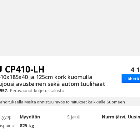
U
CP410-LH
4 
Haku
410x185x40 ja 125cm kork kuomulla
Lähetä 
Tyh
ujousi avusteinen sekä autom.tuulihaat
957.
Perävaunut
kuljetuskalusto
ahoituksella Meiltä onnistuu myös toimitukset kaikkialle Suomeen
styyppi
Myydään
Sijainti
Nurmijärvi, Uus
ispaino
825 kg