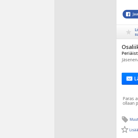
Ja
L
s
Osalii
​Periäi
Jäsenen
L
Paras ai
ollaan p
Muut
Lisää