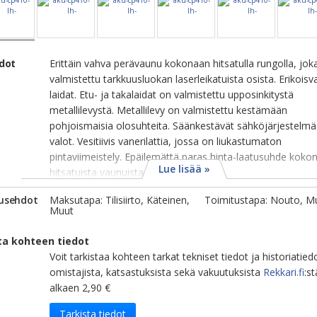
edot
Erittäin vahva perävaunu kokonaan hitsatulla rungolla, jok
valmistettu tarkkuusluokan laserleikatuista osista. Erikoisv
laidat. Etu- ja takalaidat on valmistettu upposinkitystä
metallilevystä. Metallilevy on valmistettu kestämään
pohjoismaisia olosuhteita. Säänkestävät sähköjärjestelmä
valot. Vesitiivis vanerilattia, jossa on liukastumaton
pintaviimeistely. Epäilemättä paras hinta-laatusuhde koko
Lue lisää »
hitsatuista vaunuista markkin...
usehdot
Maksutapa: Tilisiirto, Käteinen,
Toimitustapa: Nouto, M
Muut
ta kohteen tiedot
Voit tarkistaa kohteen tarkat tekniset tiedot ja historiatied
omistajista, katsastuksista sekä vakuutuksista
Rekkari.fi
:st
alkaen 2,90 €
Tarkista tiedot