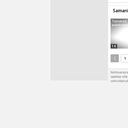
Samanl
Temared
autotrailer
1 €
1
Nettivaraos
saattaa oll
vahvistanut