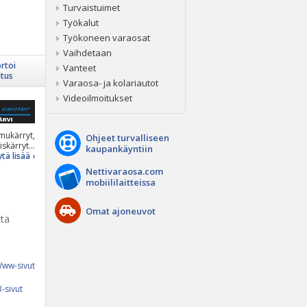
Turvaistuimet
Työkalut
Työkoneen varaosat
Vaihdetaan
rtoi
Vanteet
itus
Varaosa- ja kolariautot
Videoilmoitukset
mukärryt,
Ohjeet turvalliseen
skärryt...
kaupankäyntiin
tä lisää ›
Nettivaraosa.com
mobiililaitteissa
Omat ajoneuvot
ttä
ww-sivut
-sivut