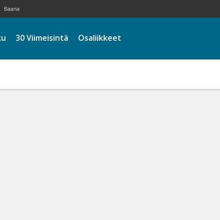
Baana
ku
30 Viimeisintä
Osaliikkeet