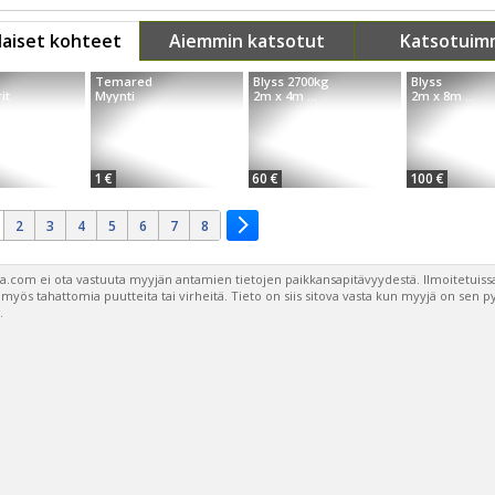
aiset kohteet
Aiemmin katsotut
Katsotuim
Temared
Blyss 2700kg
Blyss
it
Myynti
2m x 4m ...
2m x 8m ...
1 €
60 €
100 €
2
3
4
5
6
7
8
a.com ei ota vastuuta myyjän antamien tietojen paikkansapitävyydestä. Ilmoitetuissa
a myös tahattomia puutteita tai virheitä. Tieto on siis sitova vasta kun myyjä on sen 
.