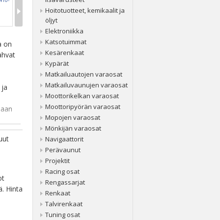
Hoitotuotteet, kemikaalit ja
öljyt
Elektroniikka
Katsotuimmat
a on
Kesärenkaat
ahvat
Kypärät
Matkailuautojen varaosat
Matkailuvaunujen varaosat
 ja
Moottorikelkan varaosat
Moottoripyörän varaosat
naan
Mopojen varaosat
Mönkijän varaosat
uut
Navigaattorit
Perävaunut
Projektit
Racing osat
ot
Rengassarjat
ä. Hinta
Renkaat
Talvirenkaat
Tuning osat