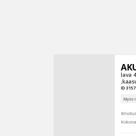
AK
lava 
,kaas
ID
3157
Myös r
Ilmoitu
Kokona