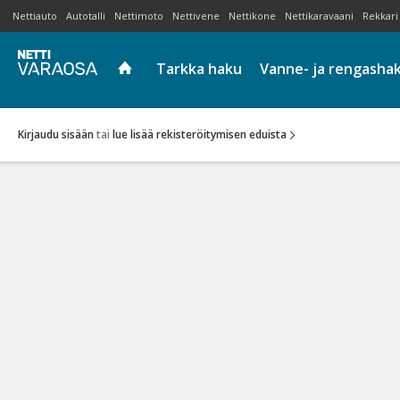
Nettiauto
Autotalli
Nettimoto
Nettivene
Nettikone
Nettikaravaani
Rekkari
Tarkka haku
Vanne- ja rengasha
Kirjaudu sisään
tai
lue lisää rekisteröitymisen eduista