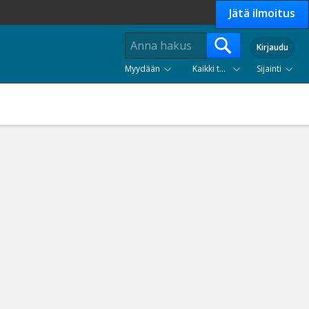
Jätä ilmoitus
Kirjaudu
Myydään
Kaikki tuoteryhmät
Sijainti