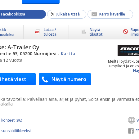
a Facebookissa
Julkaise X:ssä
Kerro kaverille
Lataa /
Näytä
Rapo
isää
tulosta
tilastot
ilmo
uosikiksi
ke:
A-Trailer Oy
stentie 63, 05200 Nurmijärvi
-
Kartta
ä 12 vuotta
Meiltä löydät kuo
umpikori ja erikoi
Näy
ähetä viesti
Näytä numero
ka tavoitella:
Palvellaan aina, arjet ja pyhät, Soita ensin ja varmista e
aikalla.
 kohteet (96)
W
 suosikkiliikkeeksi
FB