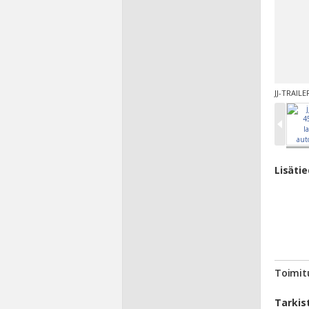
JJ-TRAILE
Lisäti
Toimit
Tarkis