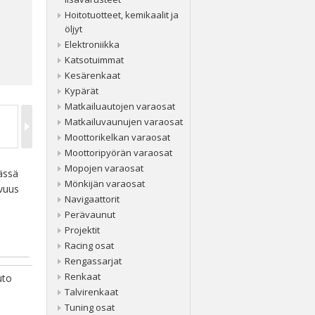
Hoitotuotteet, kemikaalit ja
öljyt
Elektroniikka
Katsotuimmat
Kesärenkaat
Kypärät
Matkailuautojen varaosat
Matkailuvaunujen varaosat
Moottorikelkan varaosat
Moottoripyörän varaosat
Mopojen varaosat
tässä
Mönkijän varaosat
vuus
Navigaattorit
Perävaunut
Projektit
Racing osat
Rengassarjat
Renkaat
uto
Talvirenkaat
Tuning osat