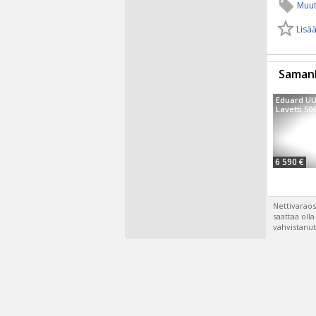
Muut
Lisää
Samanl
Eduard UU
Lavetti 506
6 590 €
Nettivaraos
saattaa oll
vahvistanut