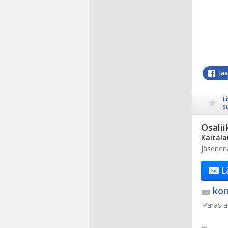
Ja
L
s
Osalii
Kaitala
Jäsenen
L
kon
Paras ai