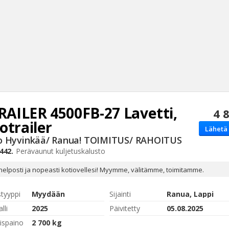
TRAILER
4500FB-27 Lavetti,
4 
Haku
otrailer
Lähetä 
Tyh
 Hyvinkää/ Ranua! TOIMITUS/ RAHOITUS
442.
Perävaunut
kuljetuskalusto
helposti ja nopeasti kotiovellesi! Myymme, välitämme, toimitamme.
styyppi
Myydään
Sijainti
Ranua, Lappi
lli
2025
Päivitetty
05.08.2025
ispaino
2 700 kg