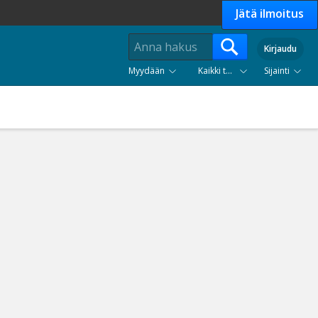
Jätä ilmoitus
Kirjaudu
Myydään
Kaikki tuoteryhmät
Sijainti