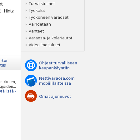
Turvaistuimet
ot
Työkalut
ä. Hinta
Työkoneen varaosat
Vaihdetaan
Vanteet
Varaosa- ja kolariautot
Videoilmoitukset
rtoi
Ohjeet turvalliseen
itus
kaupankäyntiin
Nettivaraosa.com
elkkojen,
mobiililaitteissa
jöiden...
tä lisää ›
Omat ajoneuvot