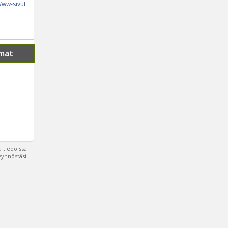
ww-sivut
mat
 tiedoissa
pyynnöstäsi