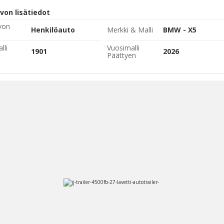
von lisätiedot
von
Henkilöauto
Merkki & Malli
BMW - X5
lli
Vuosimalli
1901
2026
Päättyen