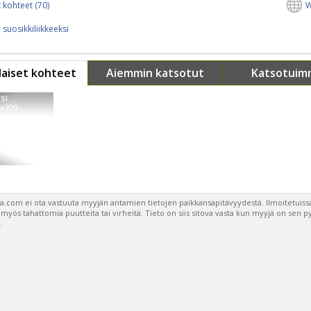
 kohteet (70)
W
 suosikkiliikkeeksi
aiset kohteet
Aiemmin katsotut
Katsotuim
SI
x220...
a.com ei ota vastuuta myyjän antamien tietojen paikkansapitävyydestä. Ilmoitetuissa
a myös tahattomia puutteita tai virheitä. Tieto on siis sitova vasta kun myyjä on sen 
.