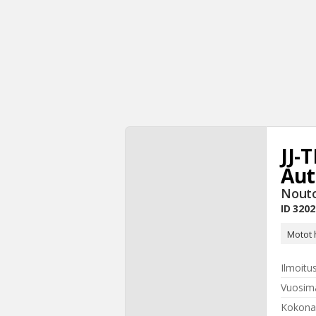
JJ-
Aut
Nouto
ID
3202
Motot 
Ilmoitu
Vuosima
Kokona