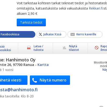
Voit tarkistaa kohteen tarkat tekniset tiedot ja historiatied
omistajista, katsastuksista sekä vakuutuksista
Rekkari.fi
:st
alkaen 2,90 €
Tarkista tiedot
a Facebookissa
Julkaise X:ssä
Kerro kaverille
Lataa /
Näytä
Rapo
isää
tulosta
tilastot
ilmo
uosikiksi
ke:
Hanhimoto Oy
Moottorik
ntie 26, 97700 Ranua
-
Kartta
mönki
ä 1 vuosi
Näy
ähetä viesti
Näytä numero
sta@​hanhimoto.fi
ka tavoitella:
Klo 8-20