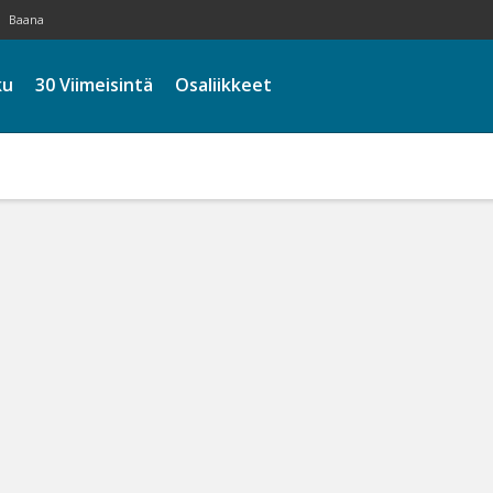
Baana
ku
30 Viimeisintä
Osaliikkeet