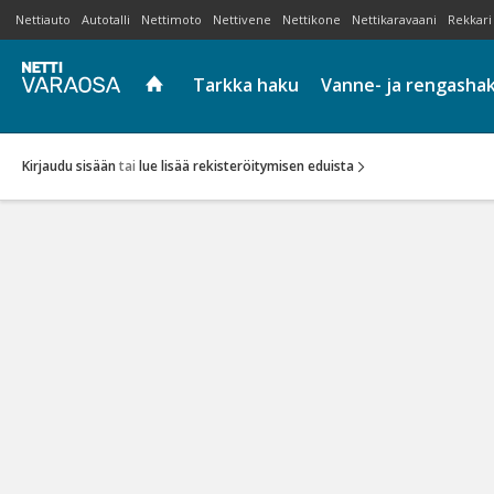
Nettiauto
Autotalli
Nettimoto
Nettivene
Nettikone
Nettikaravaani
Rekkari
Tarkka haku
Vanne- ja rengasha
Kirjaudu sisään
tai
lue lisää rekisteröitymisen eduista