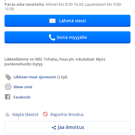
Paras aika tavoitella:
Arkisin klo 8.30-16.30, Lauantaisin klo 9.00-
13.00
Lähetä viesti
Soita myyjälle
Liikkeellämme on Stihl, Tohatsu, Fixus ym. edustukset. Myös
pienkonehuolto löytyy.
Liikkeen muut ajoneuvot
(2 kpl)
Www-sivut
Facebook
Näytä tilastot
Raportoi ilmoitus
Jaa ilmoitus