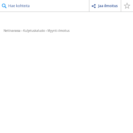
Hae kohteita
Jaa ilmoitus
Nettivaraosa
›
Kuljetuskalusto
›
Myynti-ilmoitus