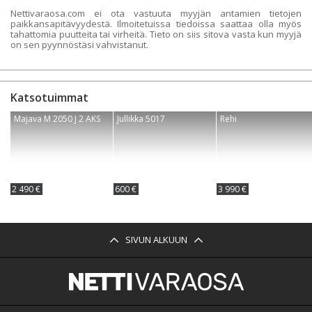
Nettivaraosa.com ei ota vastuuta myyjän antamien tietojen
paikkansapitävyydestä. Ilmoitetuissa tiedoissa saattaa olla myös
tahattomia puutteita tai virheitä. Tieto on siis sitova vasta kun myyjä
on sen pyynnöstäsi vahvistanut.
Katsotuimmat
Majava M 2050 J 2 AKS
Jullikka 5017
Rehi
2 490 €
600 €
3 990 €
SIVUN ALKUUN