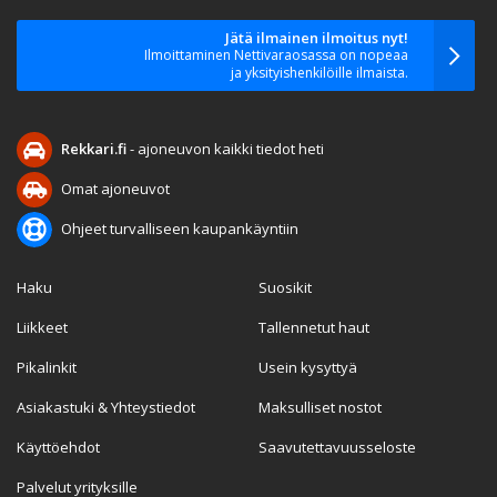
Jätä ilmainen ilmoitus nyt!
Ilmoittaminen Nettivaraosassa on nopeaa
ja yksityishenkilöille ilmaista.
Rekkari.fi
- ajoneuvon kaikki tiedot heti
Omat ajoneuvot
Ohjeet turvalliseen kaupankäyntiin
Haku
Suosikit
Liikkeet
Tallennetut haut
Pikalinkit
Usein kysyttyä
Asiakastuki & Yhteystiedot
Maksulliset nostot
Käyttöehdot
Saavutettavuusseloste
Palvelut yrityksille