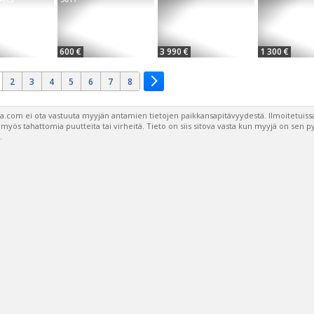
600 €
3 990 €
1 300 €
2
3
4
5
6
7
8
a.com ei ota vastuuta myyjän antamien tietojen paikkansapitävyydestä. Ilmoitetuissa
a myös tahattomia puutteita tai virheitä. Tieto on siis sitova vasta kun myyjä on sen 
.