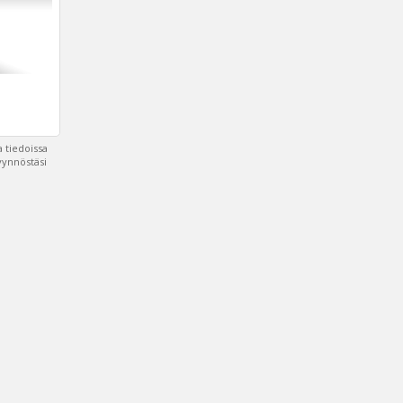
 tiedoissa
pyynnöstäsi