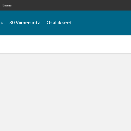
Baana
ku
30 Viimeisintä
Osaliikkeet