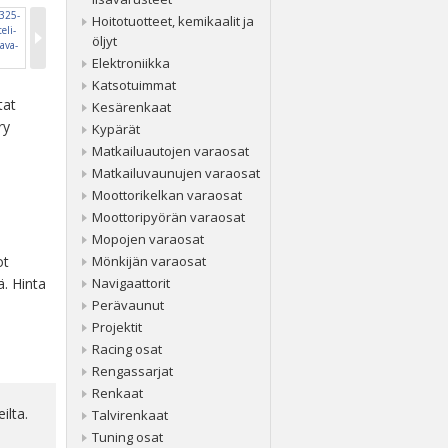
Hoitotuotteet, kemikaalit ja
öljyt
Elektroniikka
Katsotuimmat
tat
Kesärenkaat
ry
Kypärät
Matkailuautojen varaosat
Matkailuvaunujen varaosat
Moottorikelkan varaosat
Moottoripyörän varaosat
Mopojen varaosat
ot
Mönkijän varaosat
ä. Hinta
Navigaattorit
Perävaunut
Projektit
Racing osat
Rengassarjat
Renkaat
ilta.
Talvirenkaat
Tuning osat