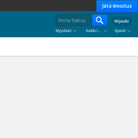
Jätä ilmoitus
Kirjaudu
Myydään
Kaikki tuoteryhmät
Sijainti