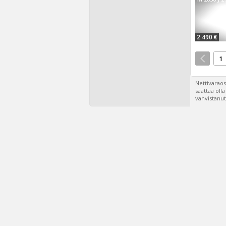
2 490 €
1
Nettivaraos
saattaa oll
vahvistanut