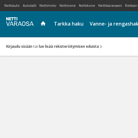
Nettiauto
Autotalli
Nettimoto
Nettivene
Nettikone
Nettikaravaani
Rekkari
Tarkka haku
Vanne- ja rengasha
Kirjaudu sisään
tai
lue lisää rekisteröitymisen eduista