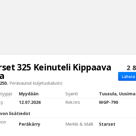
rset
325 Keinuteli Kippaava
2 
Haku
a
Lähetä 
Tyh
250.
Perävaunut
kuljetuskalusto
styyppi
Myydään
Sijainti
Tuusula, Uusima
ty
12.07.2026
Rek.nro
WGP-790
von lisätiedot
von
Peräkärry
Merkki & Malli
Starset