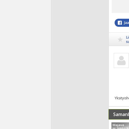
Ja
L
s
Yksityis
Samanl
Majava
M 2050 J 2