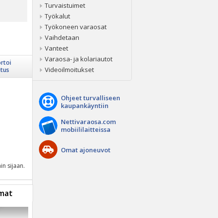
Turvaistuimet
Työkalut
Työkoneen varaosat
Vaihdetaan
Vanteet
Varaosa- ja kolariautot
rtoi
Videoilmoitukset
itus
Ohjeet turvalliseen
kaupankäyntiin
Nettivaraosa.com
mobiililaitteissa
Omat ajoneuvot
in sijaan.
mat