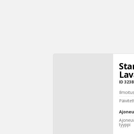
Sta
Lav
ID
3238
Ilmoitu
Päivitet
Ajoneu
Ajoneu
tyyppi