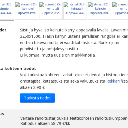
edot
Siisti ja hyvä iso keinutelikärry kippaavalla lavalla. Lavan mi
3250x1500. Tilasin kärryn uutena jarrullisen rungolla eli kär
erittäin tukeva mutta ei vaadi katsastusta. Runko juuri
puhdistettu ja pohjalevy uusittu.
Ei kuomua, mutta uusia on markkkinoilla.
ta kohteen tiedot
Voit tarkistaa kohteen tarkat tekniset tiedot ja historiatied
omistajista, katsastuksista sekä vakuutuksista
Rekkari.fi
:st
alkaen 2,90 €
Tarkista tiedot
us
Vertaile rahoitustarjouksia Nettikohteen rahoituskumppane
Rahoitus alkaen
58,79
€/kk