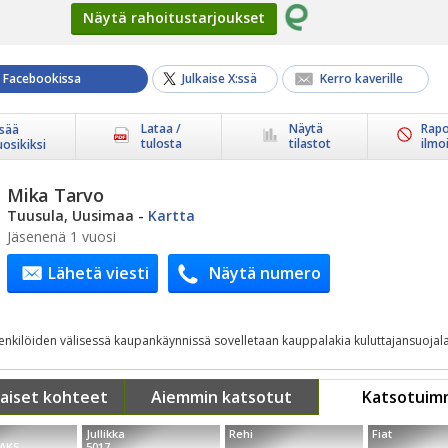
Näytä rahoitustarjoukset
a Facebookissa
Julkaise X:ssä
Kerro kaverille
Lataa /
Näytä
Rapo
isää
tulosta
tilastot
ilmo
uosikiksi
Mika Tarvo
Tuusula, Uusimaa
-
Kartta
Jäsenenä 1 vuosi
Lähetä viesti
Näytä numero
henkilöiden välisessä kaupankäynnissä sovelletaan kauppalakia kuluttajansuojala
aiset kohteet
Aiemmin katsotut
Katsotuim
Jullikka
Rehi
Fiat
 AKS
5017