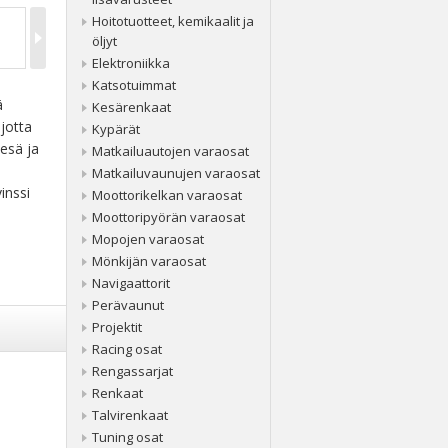
Hoitotuotteet, kemikaalit ja
öljyt
Elektroniikka
Katsotuimmat
ä
Kesärenkaat
 jotta
Kypärät
esä ja
Matkailuautojen varaosat
Matkailuvaunujen varaosat
inssi
Moottorikelkan varaosat
Moottoripyörän varaosat
Mopojen varaosat
Mönkijän varaosat
Navigaattorit
Perävaunut
Projektit
Racing osat
Rengassarjat
Renkaat
Talvirenkaat
Tuning osat