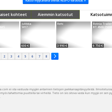
Katso myytävänä olevat RESPO varaosat »
aiset kohteet
Aiemmin katsotut
Katsotuim
Jullikka
Rehi
Botnia Trailer
 AKS
5017
BT 4500-1500
600 €
3 990 €
6 750 €
2
3
4
5
6
7
8
a.com ei ota vastuuta myyjän antamien tietojen paikkansapitävyydestä. Ilmoitetuissa
a myös tahattomia puutteita tai virheitä. Tieto on siis sitova vasta kun myyjä on sen 
.