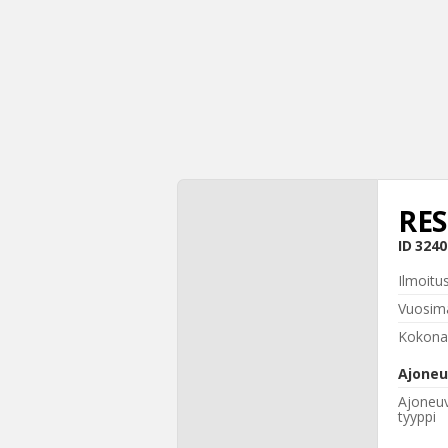
RE
ID
3240
Ilmoitu
Vuosima
Kokona
Ajoneu
Ajoneu
tyyppi