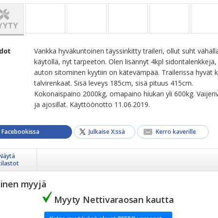
edot
Vankka hyväkuntoinen täyssinkitty traileri, ollut suht vähäll
käytöllä, nyt tarpeeton. Olen lisännyt 4kpl sidontalenkkejä,
auton sitominen kyytiin on kätevämpää. Trailerissa hyvät k
talvirenkaat. Sisä leveys 185cm, sisä pituus 415cm.
Kokonaispaino 2000kg, omapaino hiukan yli 600kg. Vaijeriv
ja ajosillat. Käyttöönotto 11.06.2019.
a Facebookissa
Julkaise X:ssä
Kerro kaverille
Näytä
tilastot
yinen myyjä
Myyty Nettivaraosan kautta