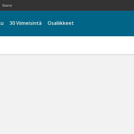
Baana
ku
30 Viimeisintä
Osaliikkeet