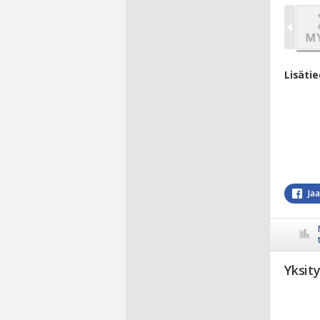
Lisäti
Ja
Yksit