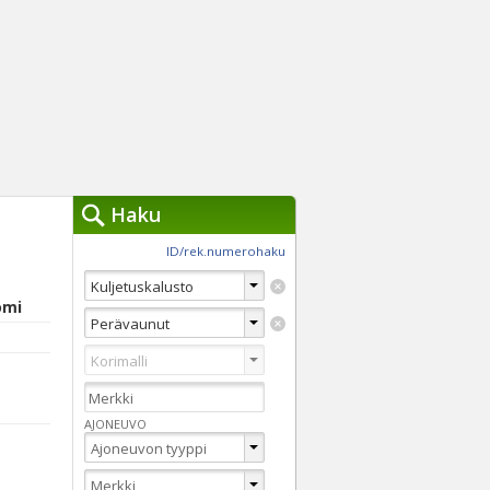
Haku
työkalut »
ID/rek.numerohaku
Käytät tällä hetkellä
jennä haut
omi
Tarkkaa hakua
Vaihda Pikahakuun
AJONEUVO