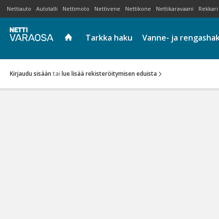
Nettiauto
Autotalli
Nettimoto
Nettivene
Nettikone
Nettikaravaani
Rekkari
Tarkka haku
Vanne- ja rengasha
Kirjaudu sisään
tai
lue lisää rekisteröitymisen eduista