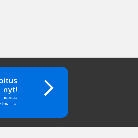
oitus
nyt!
on nopeaa
e ilmaista.
Yritystiedot
salasanan?
Yhteystiedot