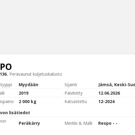
SPO
Haku
136.
Perävaunut
kuljetuskalusto
Tyh
styyppi
Myydään
Sijainti
Jämsä, Keski-Su
lli
2019
Päivitetty
12.06.2026
ispaino
2 000 kg
Katsastettu
12-2024
von lisätiedot
von
Peräkärry
Merkki & Malli
Respo - -