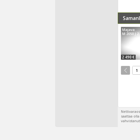
Samanl
Majava
M 2050 J 2
2 490 €
1
Nettivaraos
saattaa oll
vahvistanut