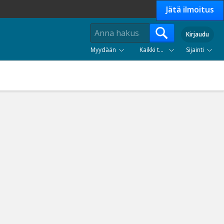
Jätä ilmoitus
Kirjaudu
Myydään
Kaikki tuoteryhmät
Sijainti