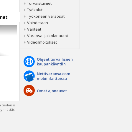
Turvaistuimet
Työkalut
Työkoneen varaosat
mat
Vaihdetaan
Vanteet
R
Varaosa- ja kolariautot
Videoilmoitukset
Ohjeet turvalliseen
kaupankäyntiin
Nettivaraosa.com
mobiililaitteissa
Omat ajoneuvot
 tiedoissa
pyynnöstäsi