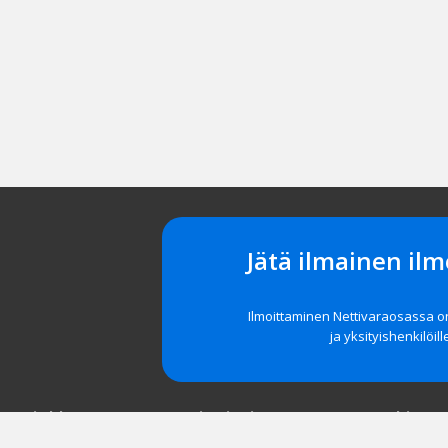
Jätä ilmainen ilm
Ilmoittaminen Nettivaraosassa 
ja yksityishenkilöill
t asiakkaat
Navigointi
Tuki
röidy
Etusivu
Unohditko 