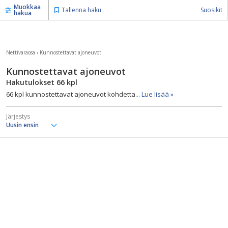
Muokkaa
Tallenna haku
Suosikit
hakua
Nettivaraosa
›
Kunnostettavat ajoneuvot
Kunnostettavat ajoneuvot
Hakutulokset
66
kpl
66 kpl kunnostettavat ajoneuvot kohdetta
... Lue lisää »
Järjestys