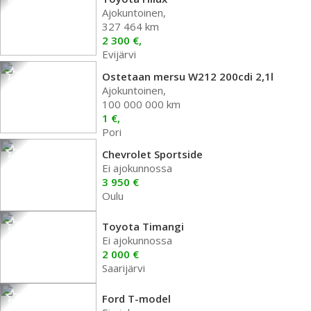
Ajokuntoinen,
327 464 km
2 300 €,
Evijärvi
Ostetaan mersu W212 200cdi 2,1l
Ajokuntoinen,
100 000 000 km
1 €,
Pori
Chevrolet Sportside
Ei ajokunnossa
3 950 €
Oulu
Toyota Timangi
Ei ajokunnossa
2 000 €
Saarijärvi
Ford T-model