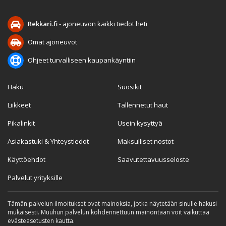
Rekkari.fi
- ajoneuvon kaikki tiedot heti
Omat ajoneuvot
Ohjeet turvalliseen kaupankäyntiin
Haku
Suosikit
Liikkeet
Tallennetut haut
Pikalinkit
Usein kysyttyä
Asiakastuki & Yhteystiedot
Maksulliset nostot
Käyttöehdot
Saavutettavuusseloste
Palvelut yrityksille
Tämän palvelun ilmoitukset ovat mainoksia, jotka näytetään sinulle hakusi
mukaisesti. Muuhun palvelun kohdennettuun mainontaan voit vaikuttaa
evästeasetusten kautta.