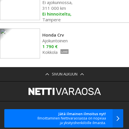
Ei ajokunnossa,
311 000 km
Ei hinnoiteltu,
Tampere
Honda Crv
Ajokuntoinen
1 790 €
Kokkola
LIIKE
SIVUN ALKUUN
Jätä ilmainen ilmoitus nyt!
Ilmoittaminen Nettivaraosassa on nopeaa
ja yksityishenkilöille ilmaista.