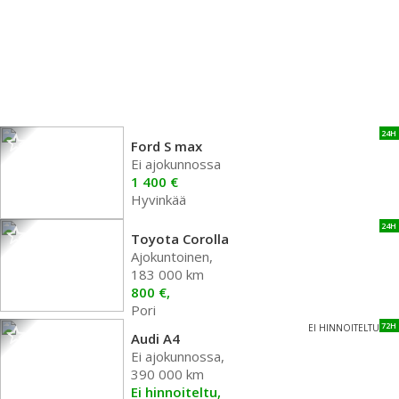
24H
Ford S max
Ei ajokunnossa
1 400 €
Hyvinkää
24H
Toyota Corolla
Ajokuntoinen,
183 000 km
800 €,
Pori
72H
EI HINNOITELTU
Audi A4
Ei ajokunnossa,
390 000 km
Ei hinnoiteltu,