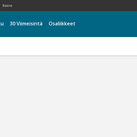
Baana
ku
30 Viimeisintä
Osaliikkeet