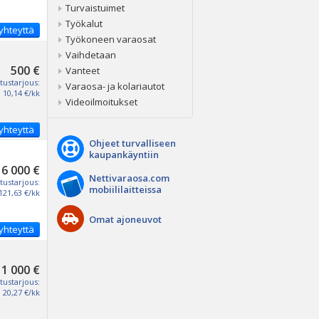
Turvaistuimet
Työkalut
yhteyttä
Työkoneen varaosat
Vaihdetaan
500 €
Vanteet
tustarjous:
Varaosa- ja kolariautot
10,14 €/kk
Videoilmoitukset
yhteyttä
Ohjeet turvalliseen
kaupankäyntiin
6 000 €
Nettivaraosa.com
tustarjous:
mobiililaitteissa
121,63 €/kk
Omat ajoneuvot
yhteyttä
1 000 €
tustarjous:
20,27 €/kk