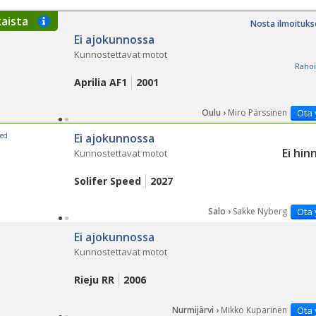
kaista
Nosta ilmoituks
Ei ajokunnossa
Kunnostettavat motot
Rahoi
Aprilia AF1
2001
Oulu ›
Miro Pärssinen
Ota 
Ei ajokunnossa
Ei hin
Kunnostettavat motot
Solifer Speed
2027
Salo ›
Sakke Nyberg
Ota 
Ei ajokunnossa
Kunnostettavat motot
Rieju RR
2006
Nurmijärvi ›
Mikko Kuparinen
Ota 