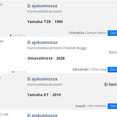
Ei ajokunnossa
Kunnostettavat motot
Yamaha TZR
1990
Orimattila ›
Siimon Heino
Ota 
Ei ajokunnossa
Kunnostettavat motot Cheetah Buggy
Rahoi
Omavalmiste
2026
Kärsämäki ›
Timo Levä
Ota 
Ei ajokunnossa
Ei hin
Kunnostettavat motot
Yamaha DT
2010
Isojoki ›
Into Huhtala
Ota 
Ei ajokunnossa