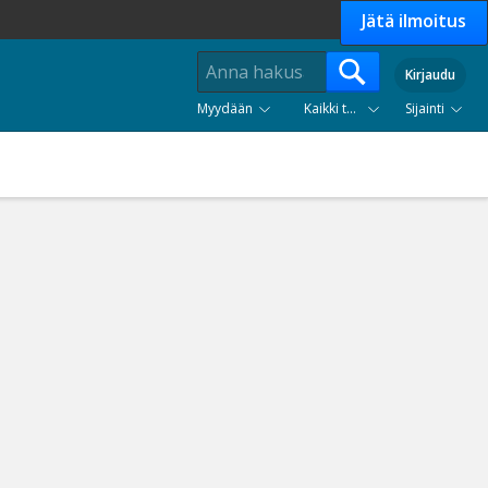
Jätä ilmoitus
Kirjaudu
Myydään
Kaikki tuoteryhmät
Sijainti