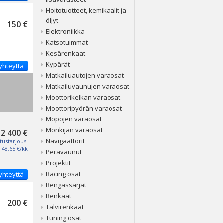
Hoitotuotteet, kemikaalit ja
öljyt
150 €
Elektroniikka
Katsotuimmat
Kesärenkaat
Kypärät
yhteyttä
Matkailuautojen varaosat
Matkailuvaunujen varaosat
Moottorikelkan varaosat
Moottoripyörän varaosat
Mopojen varaosat
Mönkijän varaosat
2 400 €
Navigaattorit
tustarjous:
48,65 €/kk
Perävaunut
Projektit
Racing osat
yhteyttä
Rengassarjat
Renkaat
200 €
Talvirenkaat
Tuning osat