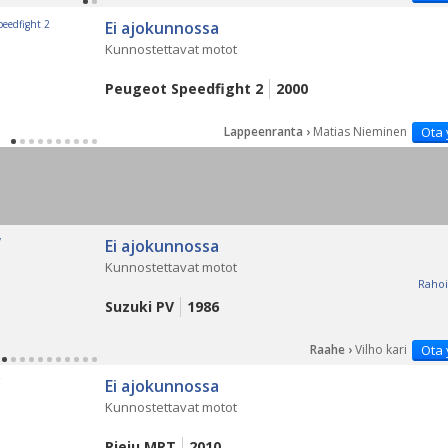
Ei ajokunnossa
Kunnostettavat motot
Peugeot Speedfight 2
2000
Lappeenranta ›
Matias Nieminen
Ota 
Ei ajokunnossa
Kunnostettavat motot
Rahoi
Suzuki PV
1986
Raahe ›
Vilho kari
Ota 
Ei ajokunnossa
Kunnostettavat motot
Rieju MRT
2010