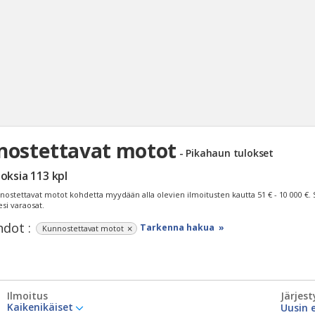
nostettavat motot
- Pikahaun tulokset
Haku
loksia
113
kpl
Tyh
nostettavat motot kohdetta myydään alla olevien ilmoitusten kautta
51 € - 10 000 €
.
esi varaosat.
dot :
Tarkenna hakua »
Kunnostettavat motot
Ilmoitus
Järjest
Kaikenikäiset