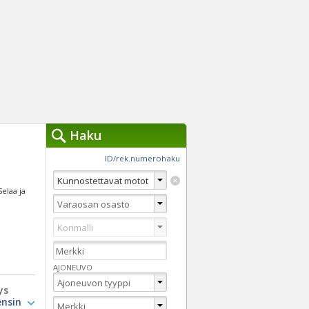
Haku
työkalut »
ID/rek.numerohaku
Käytät tällä hetkellä
jennä haut
 Selaa ja
Tarkkaa hakua
Vaihda Pikahakuun
AJONEUVO
ys