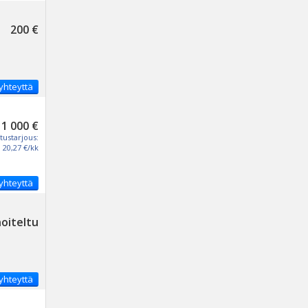
200 €
yhteyttä
1 000 €
tustarjous:
20,27 €/kk
yhteyttä
noiteltu
yhteyttä