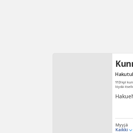
Kun
Hakutu
113
kpl kun
löydä itsell
Hakueh
Myyjä
Kaikki