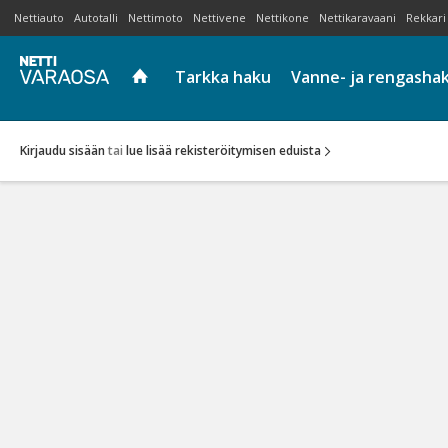
Nettiauto
Autotalli
Nettimoto
Nettivene
Nettikone
Nettikaravaani
Rekkari
Tarkka haku
Vanne- ja rengasha
Kirjaudu sisään
tai
lue lisää rekisteröitymisen eduista