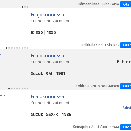
Hämeenlinna ›
Juha Latva
Ota 
Ei ajokunnossa
Kunnostettavat motot
IC 350
1955
Asikkala ›
Petri Ahokas
Ota 
Ei ajokunnossa
Ei hin
Kunnostettavat motot
Suzuki RM
1981
Kokkola ›
Niko nousiainen
Ota 
Ei ajokunnossa
Kunnostettavat motot
Rahoi
Suzuki GSX-R
1986
Seinäjoki ›
Antti Vuorenmaa
Ota 