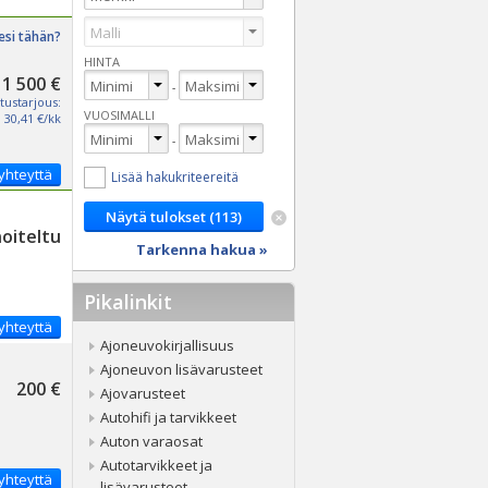
esi tähän?
HINTA
1 500 €
-
tustarjous:
VUOSIMALLI
30,41 €/kk
-
yhteyttä
Lisää hakukriteereitä
noiteltu
Tarkenna hakua »
Pikalinkit
yhteyttä
Ajoneuvokirjallisuus
Ajoneuvon lisävarusteet
200 €
Ajovarusteet
Autohifi ja tarvikkeet
Auton varaosat
Autotarvikkeet ja
yhteyttä
lisävarusteet