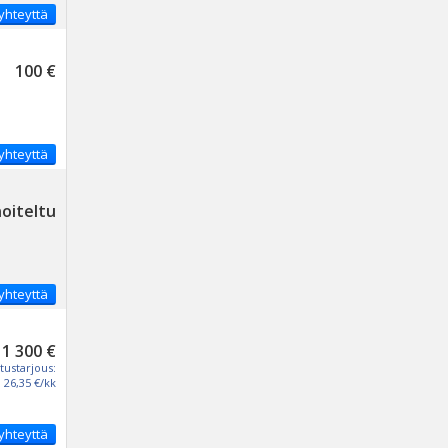
yhteyttä
100 €
yhteyttä
noiteltu
yhteyttä
1 300 €
tustarjous:
26,35 €/kk
yhteyttä