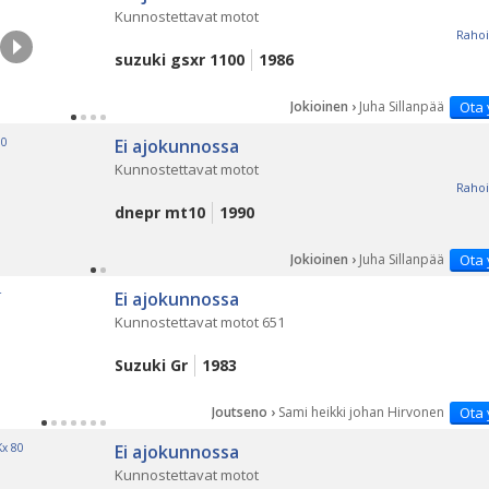
Kunnostettavat motot
Rahoi
suzuki gsxr 1100
1986
Jokioinen ›
Juha Sillanpää
Ota 
Ei ajokunnossa
Kunnostettavat motot
Rahoi
dnepr mt10
1990
Jokioinen ›
Juha Sillanpää
Ota 
Ei ajokunnossa
Kunnostettavat motot 651
Suzuki Gr
1983
Joutseno ›
Sami heikki johan Hirvonen
Ota 
Ei ajokunnossa
Kunnostettavat motot