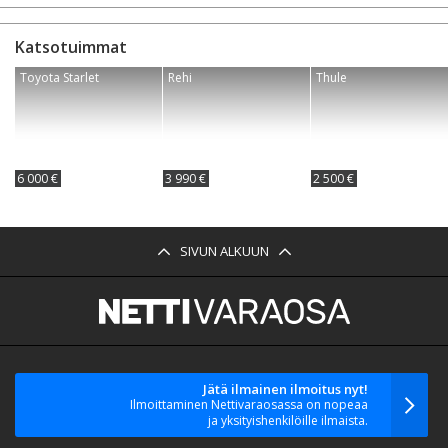
Katsotuimmat
Toyota Starlet
Rehi
Thule
6 000 €
3 990 €
2 500 €
SIVUN ALKUUN
Jätä ilmainen ilmoitus nyt!
Ilmoittaminen Nettivaraosassa on nopeaa
ja yksityishenkilöille ilmaista.