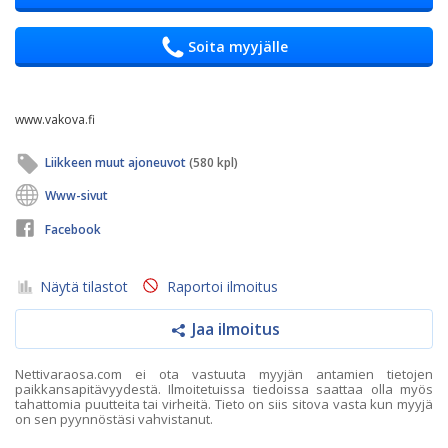
Soita myyjälle
www.vakova.fi
Liikkeen muut ajoneuvot
(580 kpl)
Www-sivut
Facebook
Näytä tilastot
Raportoi ilmoitus
Jaa ilmoitus
Nettivaraosa.com ei ota vastuuta myyjän antamien tietojen
paikkansapitävyydestä. Ilmoitetuissa tiedoissa saattaa olla myös
tahattomia puutteita tai virheitä. Tieto on siis sitova vasta kun myyjä
on sen pyynnöstäsi vahvistanut.