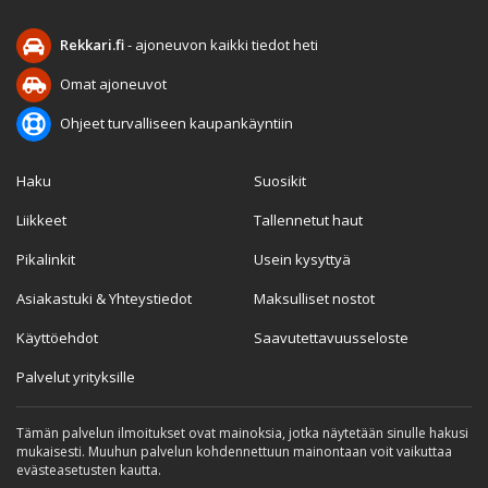
Rekkari.fi
- ajoneuvon kaikki tiedot heti
Omat ajoneuvot
Ohjeet turvalliseen kaupankäyntiin
Haku
Suosikit
Liikkeet
Tallennetut haut
Pikalinkit
Usein kysyttyä
Asiakastuki & Yhteystiedot
Maksulliset nostot
Käyttöehdot
Saavutettavuusseloste
Palvelut yrityksille
Tämän palvelun ilmoitukset ovat mainoksia, jotka näytetään sinulle hakusi
mukaisesti. Muuhun palvelun kohdennettuun mainontaan voit vaikuttaa
evästeasetusten kautta.