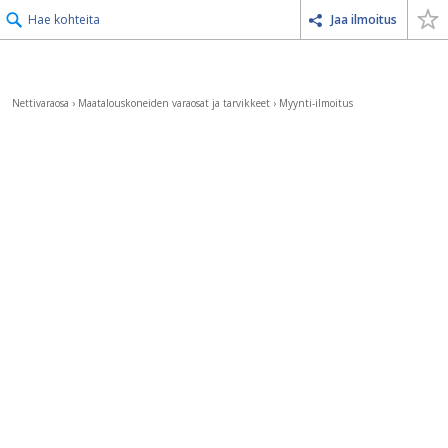
Hae kohteita
Jaa ilmoitus
Nettivaraosa
›
Maatalouskoneiden varaosat ja tarvikkeet
›
Myynti-ilmoitus