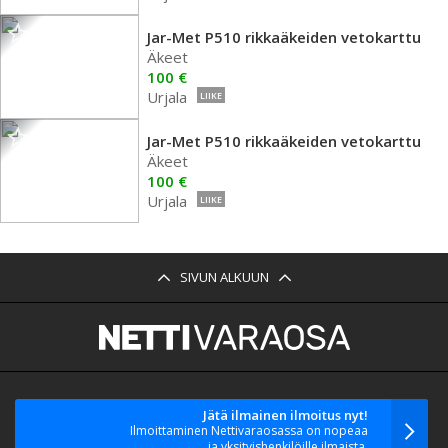
Jar-Met P510 rikkaäkeiden vetokarttu
Äkeet
100 €
Urjala
LIIKE
Jar-Met P510 rikkaäkeiden vetokarttu
Äkeet
100 €
Urjala
LIIKE
SIVUN ALKUUN
Jätä ilmainen ilmoitus nyt!
Ilmoittaminen Nettivaraosassa on nopeaa
ja yksityishenkilöille ilmaista.