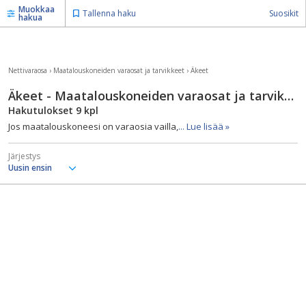
Muokkaa
Tallenna haku
Suosikit
hakua
Nettivaraosa
›
Maatalouskoneiden varaosat ja tarvikkeet
›
Äkeet
Äkeet - Maatalouskoneiden varaosat ja tarvikkeet
Hakutulokset
9
kpl
Jos maatalouskoneesi on varaosia vailla,
... Lue lisää »
Järjestys