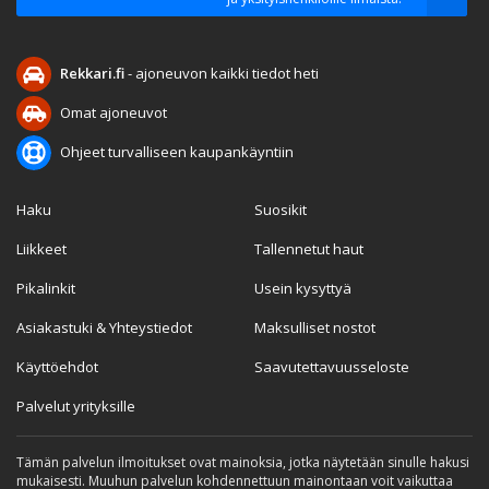
Rekkari.fi
- ajoneuvon kaikki tiedot heti
Omat ajoneuvot
Ohjeet turvalliseen kaupankäyntiin
Haku
Suosikit
Liikkeet
Tallennetut haut
Pikalinkit
Usein kysyttyä
Asiakastuki & Yhteystiedot
Maksulliset nostot
Käyttöehdot
Saavutettavuusseloste
Palvelut yrityksille
Tämän palvelun ilmoitukset ovat mainoksia, jotka näytetään sinulle hakusi
mukaisesti. Muuhun palvelun kohdennettuun mainontaan voit vaikuttaa