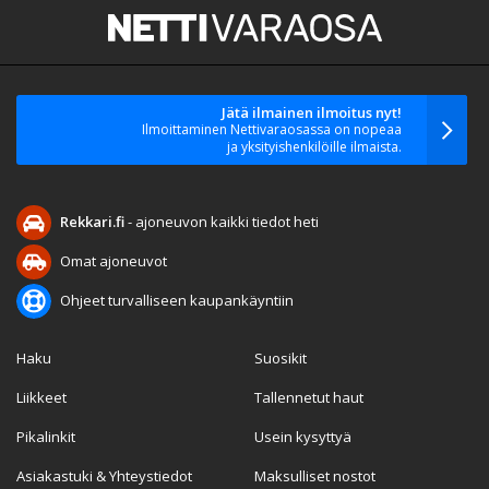
Jätä ilmainen ilmoitus nyt!
Ilmoittaminen Nettivaraosassa on nopeaa
ja yksityishenkilöille ilmaista.
Rekkari.fi
- ajoneuvon kaikki tiedot heti
Omat ajoneuvot
Ohjeet turvalliseen kaupankäyntiin
Haku
Suosikit
Liikkeet
Tallennetut haut
Pikalinkit
Usein kysyttyä
Asiakastuki & Yhteystiedot
Maksulliset nostot