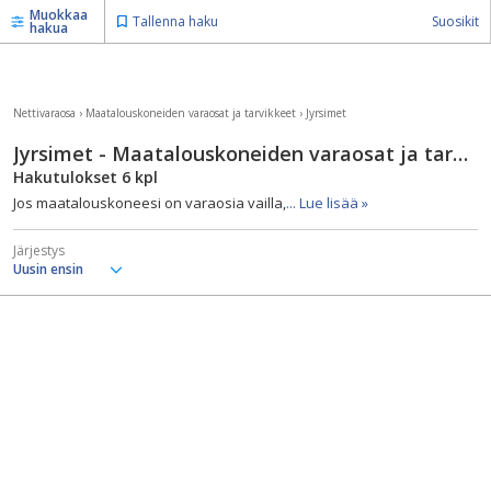
Muokkaa
Tallenna haku
Suosikit
hakua
Nettivaraosa
›
Maatalouskoneiden varaosat ja tarvikkeet
›
Jyrsimet
Jyrsimet - Maatalouskoneiden varaosat ja tarvikkeet
Hakutulokset
6
kpl
Jos maatalouskoneesi on varaosia vailla,
... Lue lisää »
Järjestys