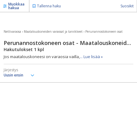
Muokkaa
Tallenna haku
Suosikit
hakua
Nettivaraosa
›
Maatalouskoneiden varaosat ja tarvikkeet
›
Perunannostokoneen osat
Perunannostokoneen osat - Maatalouskoneiden varaosat ja tarvikkeet
Hakutulokset
1
kpl
Jos maatalouskoneesi on varaosia vailla,
... Lue lisää »
Järjestys