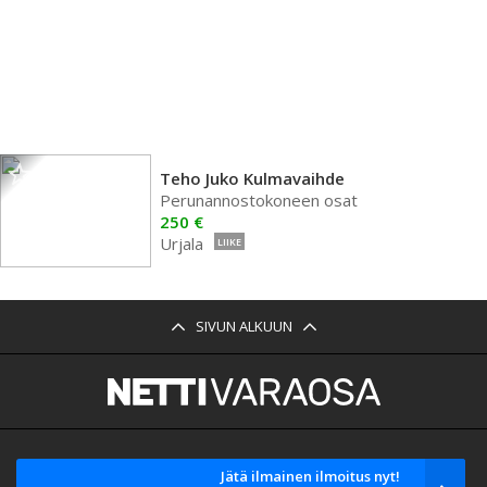
Teho Juko Kulmavaihde
Perunannostokoneen osat
250 €
Urjala
LIIKE
SIVUN ALKUUN
Jätä ilmainen ilmoitus nyt!