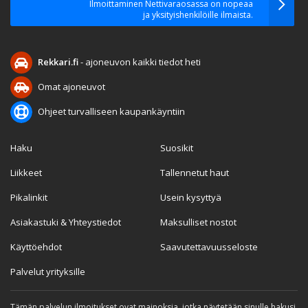
Ilmoittaminen Nettivaraosassa on nopeaa
ja yksityishenkilöille ilmaista.
Rekkari.fi
- ajoneuvon kaikki tiedot heti
Omat ajoneuvot
Ohjeet turvalliseen kaupankäyntiin
Haku
Suosikit
Liikkeet
Tallennetut haut
Pikalinkit
Usein kysyttyä
Asiakastuki & Yhteystiedot
Maksulliset nostot
Käyttöehdot
Saavutettavuusseloste
Palvelut yrityksille
Tämän palvelun ilmoitukset ovat mainoksia, jotka näytetään sinulle hakusi