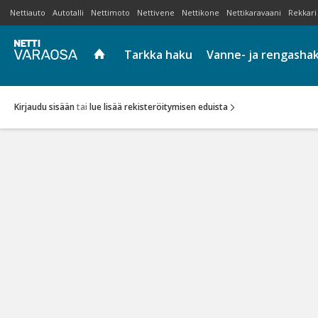
Nettiauto
Autotalli
Nettimoto
Nettivene
Nettikone
Nettikaravaani
Rekkari
Tarkka haku
Vanne- ja rengasha
Kirjaudu sisään
tai
lue lisää rekisteröitymisen eduista