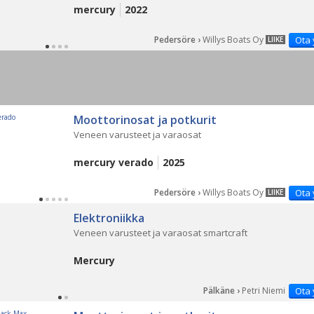
mercury
2022
Pedersöre ›
Willys Boats Oy
Ota 
LIIKE
Moottorinosat ja potkurit
Veneen varusteet ja varaosat
mercury verado
2025
Pedersöre ›
Willys Boats Oy
Ota 
LIIKE
Elektroniikka
Veneen varusteet ja varaosat smartcraft
Mercury
Pälkäne ›
Petri Niemi
Ota 