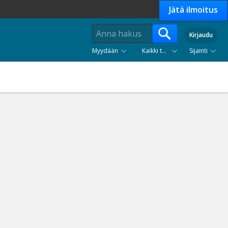
Jätä ilmoitus
Kirjaudu
Myydään
Kaikki tuoteryhmät
Sijainti