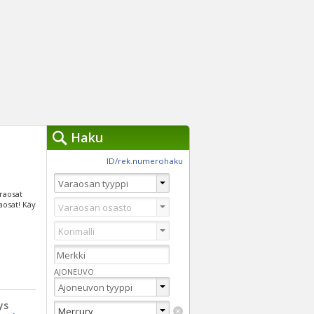
Haku
työkalut »
ID/rek.numerohaku
Käytät tällä hetkellä
jennä haut
araosat
Tarkkaa hakua
aosat! Käy
Vaihda Pikahakuun
AJONEUVO
ys