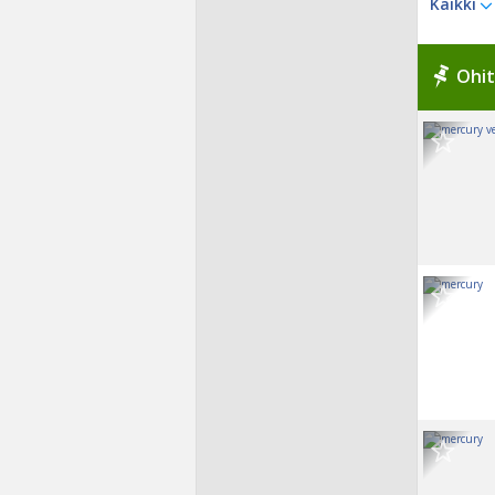
Kaikki
Ohit