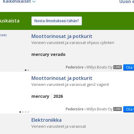
Kaikenikäiset
uskaista
Nosta ilmoituksesi tähän?
Moottorinosat ja potkurit
Veneen varusteet ja varaosat ohjaus cylinteri
mercury verado
Pedersöre ›
Willys Boats Oy
Ota 
LIIKE
Moottorinosat ja potkurit
Veneen varusteet ja varaosat gen2 vajjerit
mercury
2026
Pedersöre ›
Willys Boats Oy
Ota 
LIIKE
Elektroniikka
Veneen varusteet ja varaosat