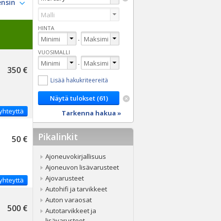
HINTA
-
VUOSIMALLI
-
350 €
Lisää hakukriteereitä
yhteyttä
Tarkenna hakua »
Pikalinkit
50 €
Ajoneuvokirjallisuus
Ajoneuvon lisävarusteet
Ajovarusteet
yhteyttä
Autohifi ja tarvikkeet
Auton varaosat
500 €
Autotarvikkeet ja
lisävarusteet