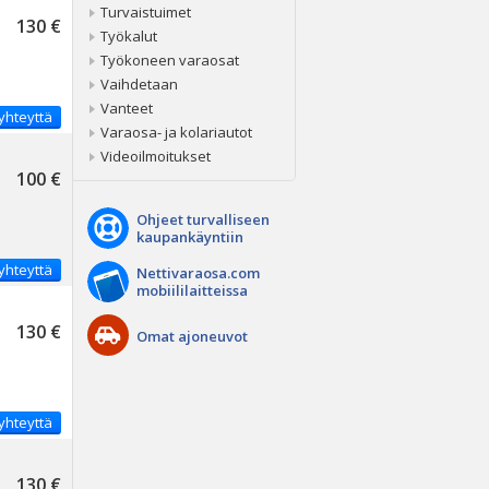
Turvaistuimet
130 €
Työkalut
Työkoneen varaosat
Vaihdetaan
Vanteet
yhteyttä
Varaosa- ja kolariautot
Videoilmoitukset
100 €
Ohjeet turvalliseen
kaupankäyntiin
yhteyttä
Nettivaraosa.com
mobiililaitteissa
130 €
Omat ajoneuvot
yhteyttä
130 €