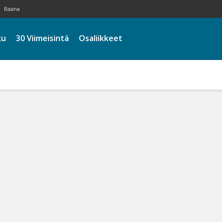
Baana
ku
30 Viimeisintä
Osaliikkeet