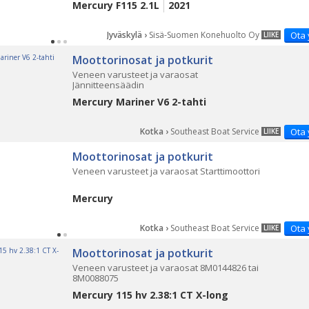
Mercury F115 2.1L
2021
Jyväskylä ›
Sisä-Suomen Konehuolto Oy
Ota 
LIIKE
Moottorinosat ja potkurit
Veneen varusteet ja varaosat
Jännitteensäädin
Mercury Mariner V6 2-tahti
Kotka ›
Southeast Boat Service
Ota 
LIIKE
Moottorinosat ja potkurit
Veneen varusteet ja varaosat Starttimoottori
Mercury
Kotka ›
Southeast Boat Service
Ota 
LIIKE
Moottorinosat ja potkurit
Veneen varusteet ja varaosat 8M0144826 tai
8M0088075
Mercury 115 hv 2.38:1 CT X-long