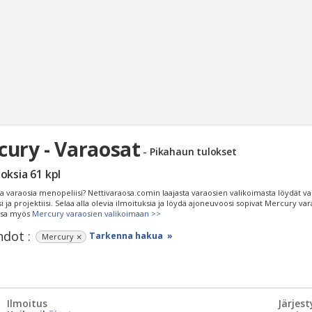
ury - Varaosat
- Pikahaun tulokset
Haku
loksia
61
kpl
Tyh
ia varaosia menopeliisi? Nettivaraosa.comin laajasta varaosien valikoimasta löydät v
 ja projektiisi. Selaa alla olevia ilmoituksia ja löydä ajoneuvoosi sopivat Mercury var
ssa myös
Mercury varaosien valikoimaan >>
dot :
Tarkenna hakua »
Mercury
Ilmoitus
Järjest