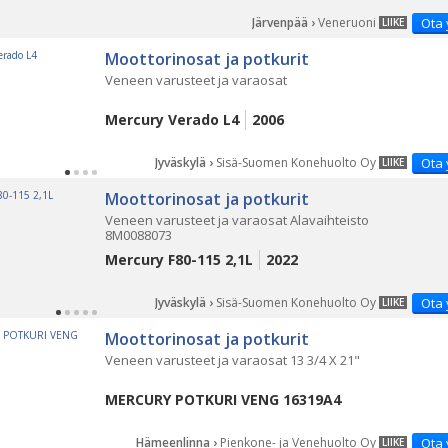
Järvenpää ›
Veneruoni
Ota 
LIIKE
Moottorinosat ja potkurit
Veneen varusteet ja varaosat
Mercury Verado L4
2006
Jyväskylä ›
Sisä-Suomen Konehuolto Oy
Ota 
LIIKE
Moottorinosat ja potkurit
Veneen varusteet ja varaosat Alavaihteisto
8M0088073
Mercury F80-115 2,1L
2022
Jyväskylä ›
Sisä-Suomen Konehuolto Oy
Ota 
LIIKE
Moottorinosat ja potkurit
Veneen varusteet ja varaosat 13 3/4 X 21"
MERCURY POTKURI VENG 16319A4
Hämeenlinna ›
Pienkone- ja Venehuolto Oy
Ota 
LIIKE