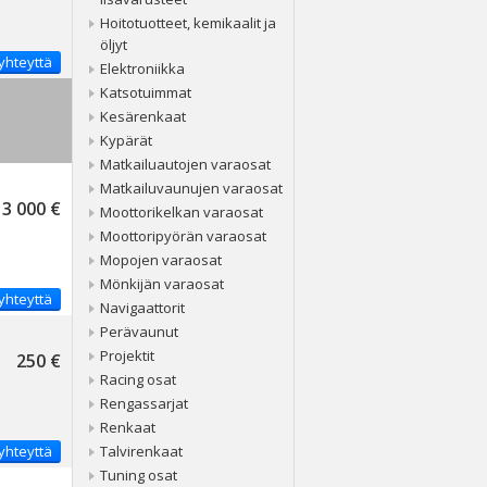
Hoitotuotteet, kemikaalit ja
öljyt
yhteyttä
Elektroniikka
Katsotuimmat
Kesärenkaat
Kypärät
Matkailuautojen varaosat
Matkailuvaunujen varaosat
3 000 €
Moottorikelkan varaosat
Moottoripyörän varaosat
Mopojen varaosat
Mönkijän varaosat
yhteyttä
Navigaattorit
Perävaunut
Projektit
250 €
Racing osat
Rengassarjat
Renkaat
yhteyttä
Talvirenkaat
Tuning osat