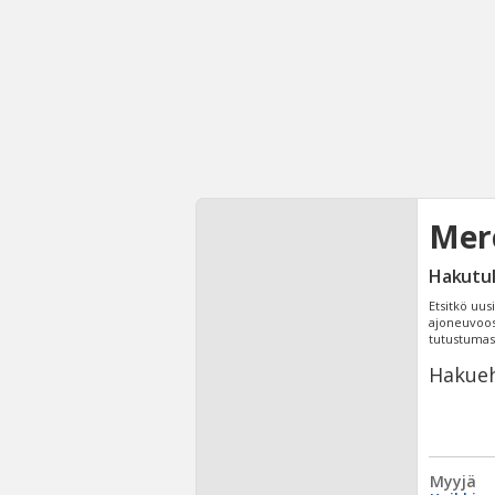
Merc
Hakutu
Etsitkö uus
ajoneuvoosi
tutustuma
Hakueh
Myyjä