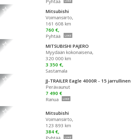
Pyhtää
LIIKE
Mitsubishi
Voimansiirto,
161 608 km
760 €,
Pyhtää
LIIKE
MITSUBISHI PAJERO
Myydään kokonaisena,
320 000 km
3 350 €,
Sastamala
JJ-TRAILER Eagle 4000R - 15 jarrullinen
Perävaunut
7 490 €
Ranua
LIIKE
Mitsubishi
Voimansiirto,
123 893 km
384 €,
Pyhtää
LIIKE