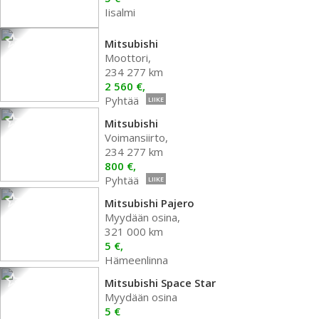
Iisalmi
Mitsubishi
Moottori,
234 277 km
2 560 €,
Pyhtää
LIIKE
Mitsubishi
Voimansiirto,
234 277 km
800 €,
Pyhtää
LIIKE
Mitsubishi Pajero
Myydään osina,
321 000 km
5 €,
Hämeenlinna
Mitsubishi Space Star
Myydään osina
5 €