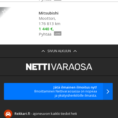
Mitsubishi
Moottori,
176 813 km
1 440 €,
Pyhtää
LIIKE
SIVUN ALKUUN
Jätä ilmainen ilmoitus nyt!
Ilmoittaminen Nettivaraosassa on nopeaa
ja yksityishenkilöille ilmaista.
Rekkari.fi
- ajoneuvon kaikki tiedot heti