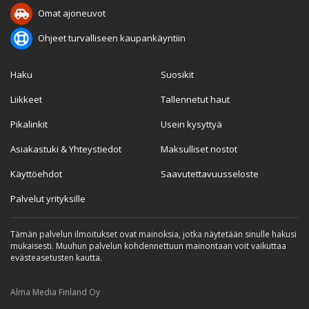
Omat ajoneuvot
Ohjeet turvalliseen kaupankäyntiin
Haku
Suosikit
Liikkeet
Tallennetut haut
Pikalinkit
Usein kysyttyä
Asiakastuki & Yhteystiedot
Maksulliset nostot
Käyttöehdot
Saavutettavuusseloste
Palvelut yrityksille
Tämän palvelun ilmoitukset ovat mainoksia, jotka näytetään sinulle hakusi
mukaisesti. Muuhun palvelun kohdennettuun mainontaan voit vaikuttaa
evästeasetusten kautta.
Alma Media Finland Oy