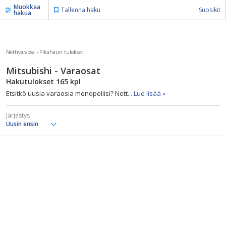
Muokkaa
Tallenna haku
Suosikit
hakua
Nettivaraosa
›
Pikahaun tulokset
Mitsubishi - Varaosat
Hakutulokset
165
kpl
Etsitkö uusia varaosia menopeliisi? Nett
... Lue lisää »
Järjestys