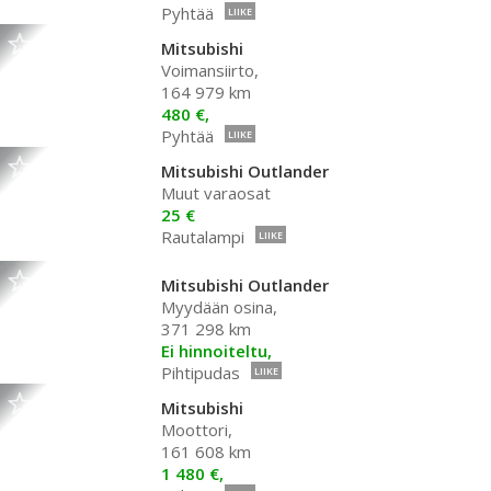
Pyhtää
LIIKE
Mitsubishi
Voimansiirto,
164 979 km
480 €,
Pyhtää
LIIKE
Mitsubishi Outlander
Muut varaosat
25 €
Rautalampi
LIIKE
Mitsubishi Outlander
Myydään osina,
371 298 km
Ei hinnoiteltu,
Pihtipudas
LIIKE
Mitsubishi
Moottori,
161 608 km
1 480 €,