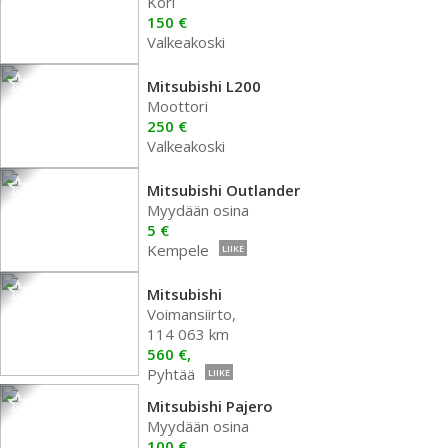
Kori
150 €
Valkeakoski
Mitsubishi L200
Moottori
250 €
Valkeakoski
Mitsubishi Outlander
Myydään osina
5 €
Kempele
LIIKE
Mitsubishi
Voimansiirto,
114 063 km
560 €,
Pyhtää
LIIKE
Mitsubishi Pajero
Myydään osina
100 €