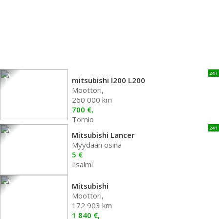
24H
mitsubishi l200 L200
Moottori,
260 000 km
700 €,
Tornio
24H
Mitsubishi Lancer
Myydään osina
5 €
Iisalmi
Mitsubishi
Moottori,
172 903 km
1 840 €,