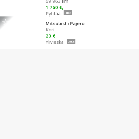
69 963 km
1 760 €,
Pyhtää
LIIKE
Mitsubishi Pajero
Kori
20 €
Ylivieska
LIIKE