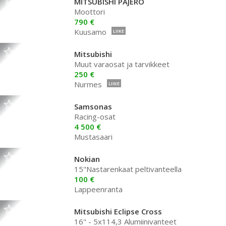
MITSUBISHI PAJERO
Moottori
790 €
Kuusamo
LIIKE
Mitsubishi
Muut varaosat ja tarvikkeet
250 €
Nurmes
LIIKE
Samsonas
Racing-osat
4 500 €
Mustasaari
Nokian
15"Nastarenkaat peltivanteella
100 €
Lappeenranta
Mitsubishi Eclipse Cross
16" - 5x114,3 Alumiinivanteet