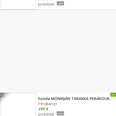
Jyväskylä
LIIKE
72H
honda MÖNKIJÄN TARAKKA PERÄKOUKKU MALLI TAVARATELINE
Peräkärryt
299 €
Jyväskylä
LIIKE