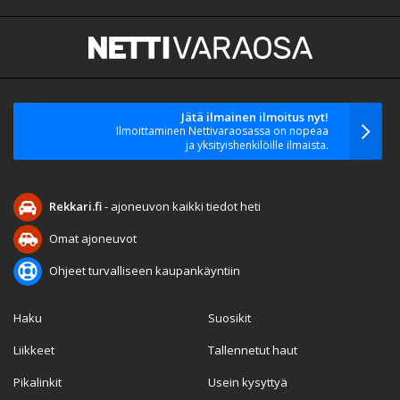
Jätä ilmainen ilmoitus nyt!
Ilmoittaminen Nettivaraosassa on nopeaa
ja yksityishenkilöille ilmaista.
Rekkari.fi
- ajoneuvon kaikki tiedot heti
Omat ajoneuvot
Ohjeet turvalliseen kaupankäyntiin
Haku
Suosikit
Liikkeet
Tallennetut haut
Pikalinkit
Usein kysyttyä