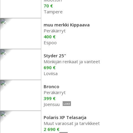
70 €
Tampere
muu merkki Kippaava
Peräkärryt
400 €
Espoo
Styder 25"
Mönkijän renkaat ja vanteet
690 €
Loviisa
Bronco
Peräkärryt
399 €
Joensuu
LIIKE
Polaris XP Telasarja
Muut varaosat ja tarvikkeet
2 690 €