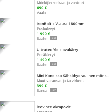
Mönkijän renkaat ja vanteet
690 €
Vaala
IronBaltic V-aura 1800mm
Puskulevyt
1 990 €
Raahe
LIIKE
Ultratec Yleislavakärry
Peräkärryt
1 490 €
Raahe
LIIKE
Mini Koneikko Sähköhydraulinen mönkijään
Muut varaosat ja tarvikkeet
399 €
Ranua
LIIKE
leovince akrapovic
Moottori