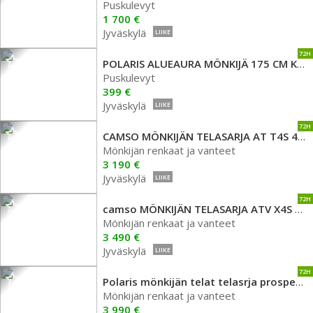
Puskulevyt
1 700 €
Jyväskylä
LIIKE
72H
POLARIS ALUEAURA MÖNKIJÄ 175 CM KUMILÄP POHJAKIINNITYS
Puskulevyt
399 €
Jyväskylä
LIIKE
72H
CAMSO MÖNKIJÄN TELASARJA AT T4S 4 KPL 2017
Mönkijän renkaat ja vanteet
3 190 €
Jyväskylä
LIIKE
72H
camso MÖNKIJÄN TELASARJA ATV X4S 2020 käytetty
Mönkijän renkaat ja vanteet
3 490 €
Jyväskylä
LIIKE
72H
Polaris mönkijän telat telasrja prospektor pro 2889493
Mönkijän renkaat ja vanteet
3 990 €