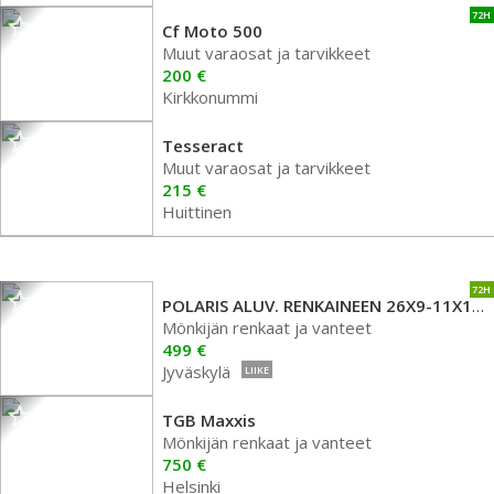
72H
Cf Moto 500
Muut varaosat ja tarvikkeet
200 €
Kirkkonummi
Tesseract
Muut varaosat ja tarvikkeet
215 €
Huittinen
72H
POLARIS ALUV. RENKAINEEN 26X9-11X12 SIS LEVIKEPALAT
Mönkijän renkaat ja vanteet
499 €
Jyväskylä
LIIKE
TGB Maxxis
Mönkijän renkaat ja vanteet
750 €
Helsinki