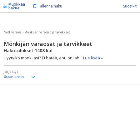
Muokkaa
Tallenna haku
Suosikit
hakua
Nettivaraosa
›
Mönkijän varaosat ja tarvikkeet
Mönkijän varaosat ja tarvikkeet
Hakutulokset
1408
kpl
Hyytyikö mönkijäsi? Ei hätää, apu on läh
... Lue lisää »
Järjestys