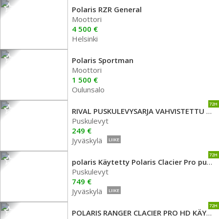
Polaris RZR General
Moottori
4 500 €
Helsinki
Polaris Sportman
Moottori
1 500 €
Oulunsalo
72H
RIVAL PUSKULEVYSARJA VAHVISTETTU KÄYTETTY 150 CM
Puskulevyt
249 €
Jyväskylä
LIIKE
72H
polaris Käytetty Polaris Clacier Pro puskulevy SPM 570
Puskulevyt
749 €
Jyväskylä
LIIKE
72H
POLARIS RANGER CLACIER PRO HD KÄYTETTY 183 PUSKULEVY