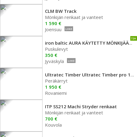
CLM BW Track
Mönkijän renkaat ja vanteet
1 590 €
Joensuu
LIIKE
72H
iron baltic AURA KÄYTETTY MÖNKIJÄÄN POHJAKIINNITYS
Puskulevyt
350 €
Jyväskylä
LIIKE
Ultratec Timber Ultratec Timber pro 1200
Peräkärryt
1 950 €
Rovaniemi
ITP SS212 Machi Stryder renkaat
Mönkijän renkaat ja vanteet
700 €
Kouvola