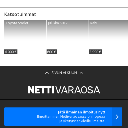
Katsotuimmat
Toyota Starlet
Jullikka 5017
Rehi
6 000 €
600 €
3 990 €
SIVUN ALKUUN
Jätä ilmainen ilmoitus nyt!
Ilmoittaminen Nettivaraosassa on nopeaa
ja yksityishenkilöille ilmaista.