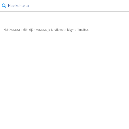
Hae kohteita
Nettivaraosa
›
Mönkijän varaosat ja tarvikkeet
›
Myynti-ilmoitus