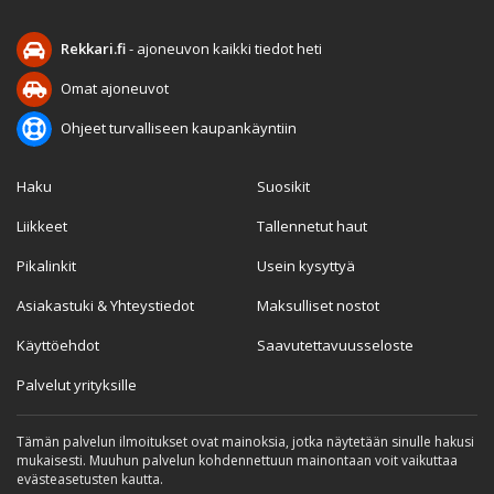
Rekkari.fi
- ajoneuvon kaikki tiedot heti
Omat ajoneuvot
Ohjeet turvalliseen kaupankäyntiin
Haku
Suosikit
Liikkeet
Tallennetut haut
Pikalinkit
Usein kysyttyä
Asiakastuki & Yhteystiedot
Maksulliset nostot
Käyttöehdot
Saavutettavuusseloste
Palvelut yrityksille
Tämän palvelun ilmoitukset ovat mainoksia, jotka näytetään sinulle hakusi
mukaisesti. Muuhun palvelun kohdennettuun mainontaan voit vaikuttaa
evästeasetusten kautta.