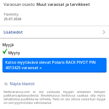
Varaosan osasto:
Muut varaosat ja tarvikkeet
Päivitetty:
25.07.2026
Lisätiedot
Myyjä
Myyty
Katso myytävävä olevat Polaris RACK PIVOT PIN
4013425 varaosat »
Näytä tilastot
Nettivaraosa.com ei ota vastuuta myyjän antamien tietojen
paikkansapitävyydestä. Ilmoitetuissa tiedoissa saattaa olla myös
tahattomia puutteita tai virheitä. Tieto on siis sitova vasta kun myyjä
on sen pyynnöstäsi vahvistanut.