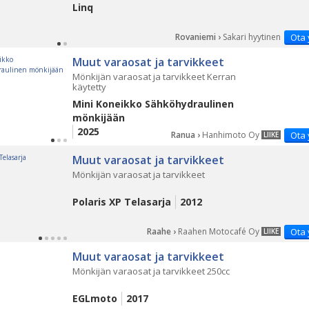
Linq
Rovaniemi ›
Sakari hyytinen
Ota 
Muut varaosat ja tarvikkeet
Mönkijän varaosat ja tarvikkeet Kerran
käytetty
Mini Koneikko Sähköhydraulinen
mönkijään
2025
Ranua ›
Hanhimoto Oy
Ota 
LIIKE
Muut varaosat ja tarvikkeet
Mönkijän varaosat ja tarvikkeet
Polaris XP Telasarja
2012
Raahe ›
Raahen Motocafé Oy
Ota 
LIIKE
Muut varaosat ja tarvikkeet
Mönkijän varaosat ja tarvikkeet 250cc
EGLmoto
2017