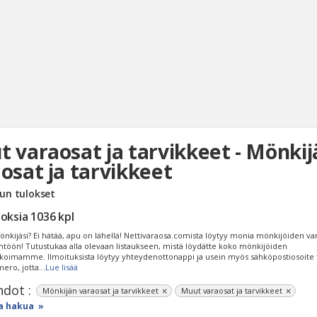
 varaosat ja tarvikkeet - Mönkij
Haku
osat ja tarvikkeet
Tyh
un tulokset
loksia
1036
kpl
nkijäsi? Ei hätää, apu on lähellä! Nettivaraosa.comista löytyy monia mönkijöiden va
töön! Tutustukaa alla olevaan listaukseen, mistä löydätte koko mönkijöiden
ikoimamme. Ilmoituksista löytyy yhteydenottonappi ja usein myös sähköpostiosoite 
ero, jotta
...
Lue lisää
dot :
Mönkijän varaosat ja tarvikkeet
Muut varaosat ja tarvikkeet
a hakua »