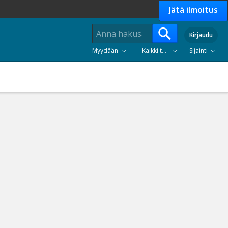
Jätä ilmoitus
Kirjaudu
Myydään
Kaikki tuoteryhmät
Sijainti