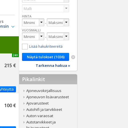
HINTA
ys
-
VUOSIMALLI
-
Lisää hakukriteereitä
UUSI 24H
215 €
Tarkenna hakua »
Pikalinkit
yhteyttä
Ajoneuvokirjallisuus
Ajoneuvon lisävarusteet
Ajovarusteet
100 €
Autohifi ja tarvikkeet
Auton varaosat
Autotarvikkeet ja
lisävarusteet