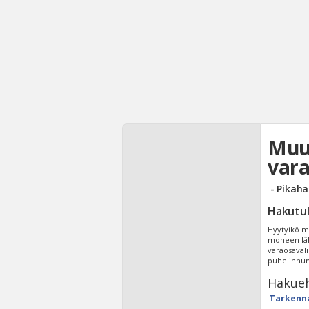
Muut
vara
- Pikaha
Hakutu
Hyytyikö mö
moneen läh
varaosaval
puhelinnum
Hakueh
Tarkenn