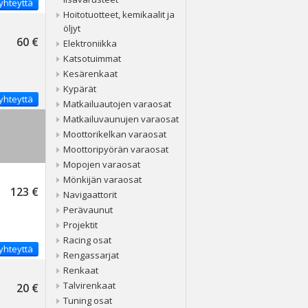
yhteyttä
Hoitotuotteet, kemikaalit ja
öljyt
60 €
Elektroniikka
Katsotuimmat
Kesärenkaat
Kypärät
yhteyttä
Matkailuautojen varaosat
Matkailuvaunujen varaosat
Moottorikelkan varaosat
Moottoripyörän varaosat
Mopojen varaosat
Mönkijän varaosat
123 €
Navigaattorit
Perävaunut
Projektit
Racing osat
yhteyttä
Rengassarjat
Renkaat
Talvirenkaat
20 €
Tuning osat