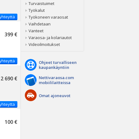
Turvaistuimet
Työkalut
yhteyttä
Työkoneen varaosat
Vaihdetaan
Vanteet
399 €
Varaosa- ja kolariautot
Videoilmoitukset
yhteyttä
Ohjeet turvalliseen
kaupankäyntiin
Nettivaraosa.com
2 690 €
mobiililaitteissa
Omat ajoneuvot
yhteyttä
100 €