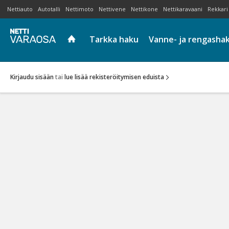
Nettiauto
Autotalli
Nettimoto
Nettivene
Nettikone
Nettikaravaani
Rekkari
Tarkka haku
Vanne- ja rengasha
Kirjaudu sisään
tai
lue lisää rekisteröitymisen eduista