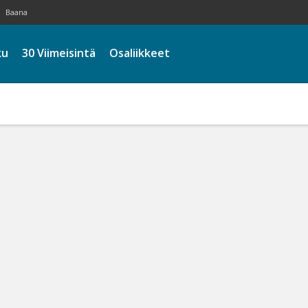
Baana
ku
30 Viimeisintä
Osaliikkeet