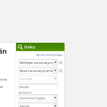
Haku
än
työkalut »
ID/rek.numerohaku
Käytät tällä hetkellä
jennä haut
Tarkkaa hakua
Vaihda Pikahakuun
raosia
tai
AJONEUVO