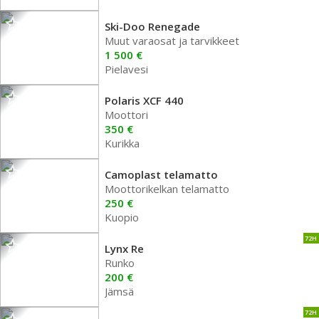
Ski-Doo Renegade
Muut varaosat ja tarvikkeet
1 500 €
Pielavesi
Polaris XCF 440
Moottori
350 €
Kurikka
Camoplast telamatto
Moottorikelkan telamatto
250 €
Kuopio
72H
Lynx Re
Runko
200 €
Jämsä
72H