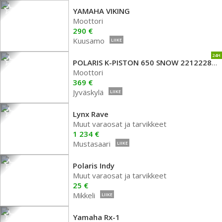
YAMAHA VIKING
Moottori
290 €
Kuusamo
LIIKE
24H
POLARIS K-PISTON 650 SNOW 2212228 MÄNTÄ MOOTTORIKELKKA
Moottori
369 €
Jyväskylä
LIIKE
Lynx Rave
Muut varaosat ja tarvikkeet
1 234 €
Mustasaari
LIIKE
Polaris Indy
Muut varaosat ja tarvikkeet
25 €
Mikkeli
LIIKE
Yamaha Rx-1