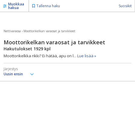
Muokkaa
Tallenna haku
Suosikit
hakua
Nettivaraosa
›
Moottorikelkan varaosat ja tarvikkeet
Moottorikelkan varaosat ja tarvikkeet
Hakutulokset
1929
kpl
Moottorikelkka rikki? Ei hätää, apu on l
... Lue lisää »
Järjestys