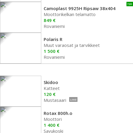
72H
Camoplast 9925H Ripsaw 38x404
Moottorikelkan telamatto
849 €
Rovaniemi
Polaris R
Muut varaosat ja tarvikkeet
1 500 €
Rovaniemi
Skidoo
Katteet
120 €
Mustasaari
LIIKE
Rotax 800h.o
Moottori
1 400 €
Savukoski