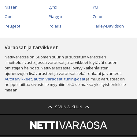
Nissan
Lynx
YCF
Opel
Piaggio
Zetor
Peugeot
Polaris
Harley-Davidson
Varaosat ja tarvikkeet
Nettivaraosa on Suomen suurin ja suosituin varaosien
ilmoittelusivusto, jossa varaosat ja tarvikkeet löytävät uuden
omistajan helposti. Nettivaraosasta löytyy kaikenlaisten
ajoneuvojen lisävarusteet ja varaosat sekä renkaat ja vanteet.
Autotarvikkeet
,
auton varaosat
,
tuning-osat
ja muut varusteet on
helppo laittaa sivustolle myyntiin eikä se maksa yksityishenkilölle
mitään.
SIVUN ALKUUN