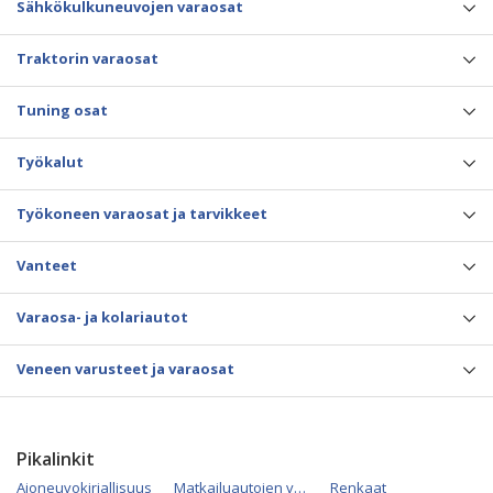
Sähkökulkuneuvojen varaosat
Traktorin varaosat
Tuning osat
Työkalut
Työkoneen varaosat ja tarvikkeet
Vanteet
Varaosa- ja kolariautot
Veneen varusteet ja varaosat
Pikalinkit
Ajoneuvokirjallisuus
Matkailuautojen varaosat
Renkaat