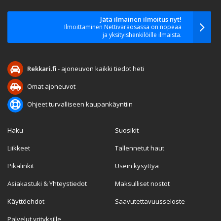
Jätä ilmainen ilmoitus nyt!
Ilmoittaminen Nettivaraosassa on nopeaa
ja yksityishenkilöille ilmaista.
Rekkari.fi
- ajoneuvon kaikki tiedot heti
Omat ajoneuvot
Ohjeet turvalliseen kaupankäyntiin
Haku
Suosikit
Liikkeet
Tallennetut haut
Pikalinkit
Usein kysyttyä
Asiakastuki & Yhteystiedot
Maksulliset nostot
Käyttöehdot
Saavutettavuusseloste
Palvelut yrityksille