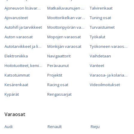
Ajoneuvon lisävarusteet
Matkailuvaunujen varaosat
Talvirenkaat
Ajovarusteet
Moottorikelkan varaosat
Tuning osat
Autohifi ja tarvikkeet
Moottoripyörän varaosat
Turvaistuimet
Auton varaosat
Mopojen varaosat
Työkalut
Autotarvikkeet ja lisävarusteet
Mönkijän varaosat
Työkoneen varaosat
Elektroniikka
Navigaattorit
Vaihdetaan
Hoitotuotteet, kemikaalit ja öljyt
Perävaunut
Vanteet
Katsotuimmat
Projektit
Varaosa- ja kolariautot
Kesärenkaat
Racing osat
Videoilmoitukset
Kypärät
Rengassarjat
Varaosat
Audi
Renault
Rieju