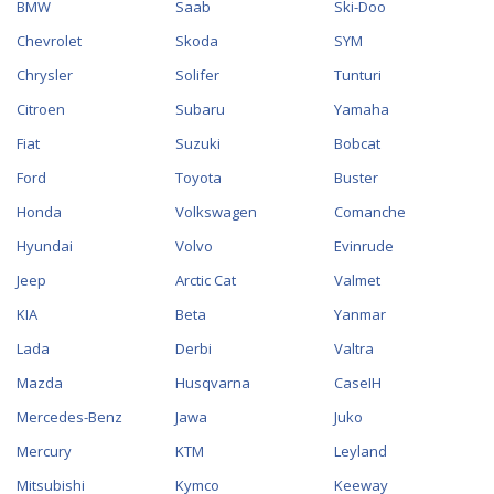
BMW
Saab
Ski-Doo
Chevrolet
Skoda
SYM
Chrysler
Solifer
Tunturi
Citroen
Subaru
Yamaha
Fiat
Suzuki
Bobcat
Ford
Toyota
Buster
Honda
Volkswagen
Comanche
Hyundai
Volvo
Evinrude
Jeep
Arctic Cat
Valmet
KIA
Beta
Yanmar
Lada
Derbi
Valtra
Mazda
Husqvarna
CaseIH
Mercedes-Benz
Jawa
Juko
Mercury
KTM
Leyland
Mitsubishi
Kymco
Keeway