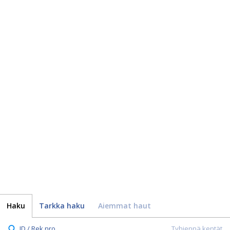
Haku
Tarkka haku
Aiemmat haut
ID / Rek.nro.
Tyhjennä kentät