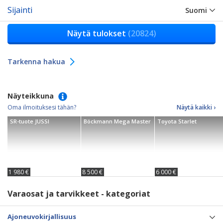
Sijainti
Suomi
Näytä tulokset
(20824)
Tarkenna hakua
Näyteikkuna
Oma ilmoituksesi tähän?
Näytä kaikki ›
SR-tuote JUSSI
Böckmann Mega Master
Toyota Starlet
1 980 €
8 500 €
6 000 €
Varaosat ja tarvikkeet - kategoriat
Ajoneuvokirjallisuus