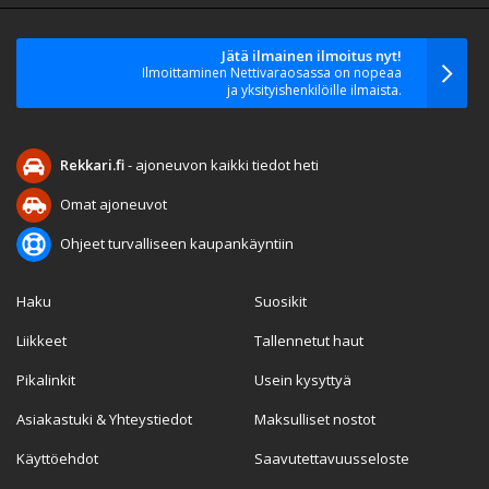
Jätä ilmainen ilmoitus nyt!
Ilmoittaminen Nettivaraosassa on nopeaa
ja yksityishenkilöille ilmaista.
Rekkari.fi
- ajoneuvon kaikki tiedot heti
Omat ajoneuvot
Ohjeet turvalliseen kaupankäyntiin
Haku
Suosikit
Liikkeet
Tallennetut haut
Pikalinkit
Usein kysyttyä
Asiakastuki & Yhteystiedot
Maksulliset nostot
Käyttöehdot
Saavutettavuusseloste