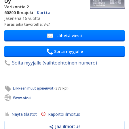
Oy
Varikontie 2
60800 Ilmajoki
-
Kartta
Jäsenenä 16 vuotta
Paras aika tavoitella:
8-21
Lähetä viesti
Soita myyjälle
Soita myyjälle (vaihtoehtoinen numero)
Liikkeen muut ajoneuvot
(378 kpl)
Www-sivut
Näytä tilastot
Raportoi ilmoitus
Jaa ilmoitus