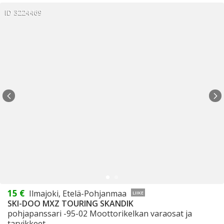
ID 3224469
15 €
Ilmajoki, Etelä-Pohjanmaa
LIIKE
SKI-DOO MXZ TOURING SKANDIK
pohjapanssari -95-02 Moottorikelkan varaosat ja
tarvikkeet