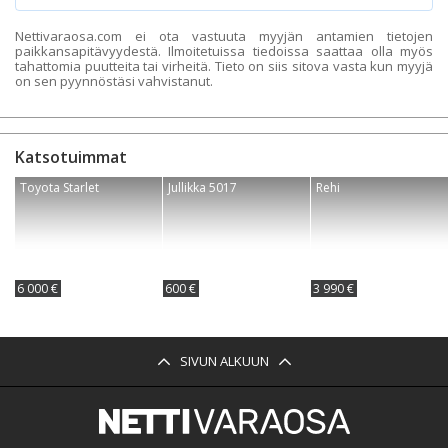
Nettivaraosa.com ei ota vastuuta myyjän antamien tietojen
paikkansapitävyydestä. Ilmoitetuissa tiedoissa saattaa olla myös
tahattomia puutteita tai virheitä. Tieto on siis sitova vasta kun myyjä
on sen pyynnöstäsi vahvistanut.
Katsotuimmat
Toyota Starlet
Jullikka 5017
Rehi
6 000 €
600 €
3 990 €
SIVUN ALKUUN