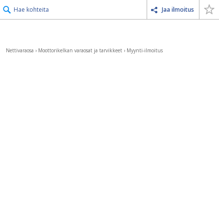
Hae kohteita
Jaa ilmoitus
Nettivaraosa
›
Moottorikelkan varaosat ja tarvikkeet
›
Myynti-ilmoitus