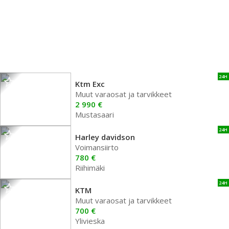
24H
Ktm Exc
Muut varaosat ja tarvikkeet
2 990 €
Mustasaari
24H
Harley davidson
Voimansiirto
780 €
Riihimäki
24H
KTM
Muut varaosat ja tarvikkeet
700 €
Ylivieska