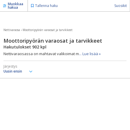
Muokkaa
Tallenna haku
Suosikit
hakua
Nettivaraosa
›
Moottoripyörän varaosat ja tarvikkeet
Moottoripyörän varaosat ja tarvikkeet
Hakutulokset
902
kpl
Nettivaraosassa on mahtavat valikoimat m
... Lue lisää »
Järjestys