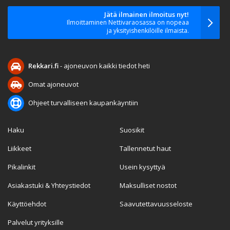
Jätä ilmainen ilmoitus nyt!
Ilmoittaminen Nettivaraosassa on nopeaa
ja yksityishenkilöille ilmaista.
Rekkari.fi
- ajoneuvon kaikki tiedot heti
Omat ajoneuvot
Ohjeet turvalliseen kaupankäyntiin
Haku
Suosikit
Liikkeet
Tallennetut haut
Pikalinkit
Usein kysyttyä
Asiakastuki & Yhteystiedot
Maksulliset nostot
Käyttöehdot
Saavutettavuusseloste
Palvelut yrityksille