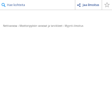
Hae kohteita
Jaa ilmoitus
Nettivaraosa
›
Moottoripyörän varaosat ja tarvikkeet
›
Myynti-ilmoitus