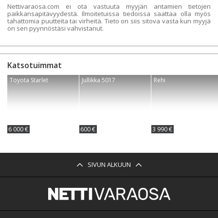
Nettivaraosa.com ei ota vastuuta myyjän antamien tietojen
paikkansapitävyydestä. Ilmoitetuissa tiedoissa saattaa olla myös
tahattomia puutteita tai virheitä. Tieto on siis sitova vasta kun myyjä
on sen pyynnöstäsi vahvistanut.
Katsotuimmat
Toyota Starlet
Jullikka 5017
Rehi
6 000 €
600 €
3 990 €
SIVUN ALKUUN