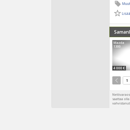
Muut
Lisää
Samanl
Mazda
1300
4 000 €
1
Nettivaraos
saattaa oll
vahvistanut