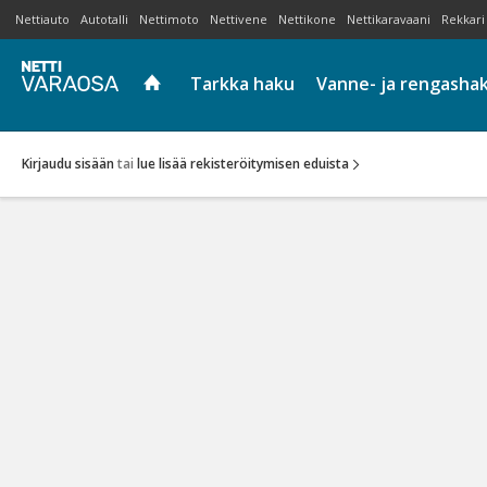
Nettiauto
Autotalli
Nettimoto
Nettivene
Nettikone
Nettikaravaani
Rekkari
Tarkka haku
Vanne- ja rengasha
Kirjaudu sisään
tai
lue lisää rekisteröitymisen eduista