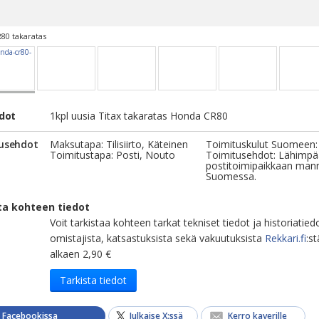
80 takaratas
edot
1kpl uusia Titax takaratas Honda CR80
usehdot
Maksutapa: Tilisiirto, Käteinen
Toimituskulut Suomeen:
Toimitustapa: Posti, Nouto
Toimitusehdot: Lähimp
postitoimipaikkaan man
Suomessa.
ta kohteen tiedot
Voit tarkistaa kohteen tarkat tekniset tiedot ja historiatied
omistajista, katsastuksista sekä vakuutuksista
Rekkari.fi
:st
alkaen 2,90 €
Tarkista tiedot
a Facebookissa
Julkaise X:ssä
Kerro kaverille