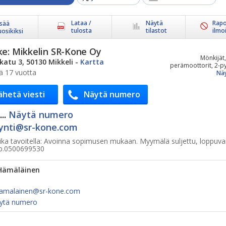
Lataa /
Näytä
Rapo
isää
tulosta
tilastot
ilmo
uosikiksi
ke:
Mikkelin SR-Kone Oy
Mönkijät,
katu 3, 50130 Mikkeli
-
Kartta
perämoottorit, 2-py
ä 17 vuotta
Näy
ähetä viesti
Näytä numero
..
Näytä numero
nti@​sr-kone.com
ka tavoitella:
Avoinna sopimusen mukaan. Myymälä suljettu, loppuva
 p.0500699530
Hämäläinen
amalainen@​sr-kone.com
ytä numero