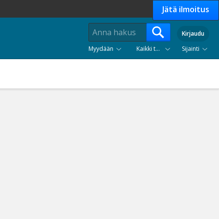
Jätä ilmoitus
Kirjaudu
Myydään
Kaikki tuoteryhmät
Sijainti