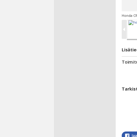
Honda CR
Lisäti
Toimit
Tarkis
Ja