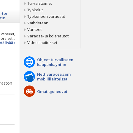
Turvaistuimet
Työkalut
rtoi
Työkoneen varaosat
itus
Vaihdetaan
Vanteet
 veneeet,
Varaosa- ja kolariautot
öräiset...
Videoilmoitukset
tä lisää ›
Ohjeet turvalliseen
kaupankäyntiin
Nettivaraosa.com
mobiililaitteissa
raston
Omat ajoneuvot