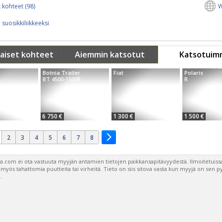
 kohteet (98)
W
 suosikkiliikkeeksi
aiset kohteet
Aiemmin katsotut
Katsotuim
Botnia Trailer
Fiat
Polaris
BT 4500-1500R
R
6 750 €
1 300 €
1 500 €
2
3
4
5
6
7
8
a.com ei ota vastuuta myyjän antamien tietojen paikkansapitävyydestä. Ilmoitetuissa
a myös tahattomia puutteita tai virheitä. Tieto on siis sitova vasta kun myyjä on sen 
.