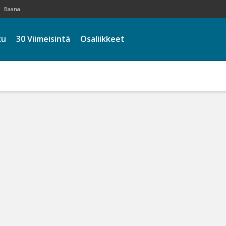
Baana
ku
30 Viimeisintä
Osaliikkeet