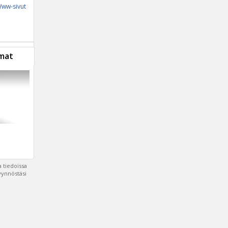
ww-sivut
mat
 tiedoissa
pyynnöstäsi