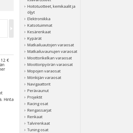
Hoitotuotteet, kemikaalit ja
öljyt
Elektroniikka
Katsotuimmat
Kesärenkaat
Kypärät
Matkailuautojen varaosat
Matkailuvaunujen varaosat
Moottorikelkan varaosat
 12 €
ään
Moottoripyörän varaosat
ner
Mopojen varaosat
Mönkijän varaosat
Navigaattorit
Perävaunut
ot
Projektit
ä. Hinta
Racing osat
Rengassarjat
Renkaat
Talvirenkaat
Tuning osat