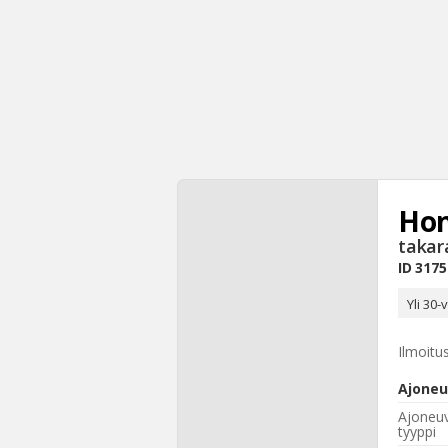
Ho
takar
ID
3175
Yli 30
Ilmoitu
Ajoneu
Ajoneu
tyyppi