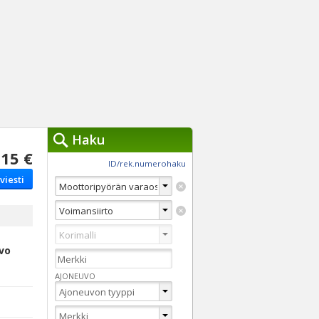
Haku
15 €
työkalut »
ID/rek.numerohaku
viesti
Käytät tällä hetkellä
jennä haut
Tarkkaa hakua
Vaihda Pikahakuun
avo
AJONEUVO