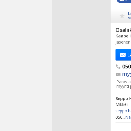
L
s
Osalii
Kaapeli
Jäsenen
L
050.
myy
Paras ai
myynti
Seppo 
Mikkeli
seppo.h
050...
Nä