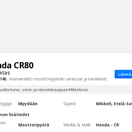
nda
CR80
Haku
atas
Lähetä 
Tyh
145.
Voimansiirto
moottoripyörän varaosat ja tarvikkeet
-vuotta kone-, vene- ja varustekauppaa Mikkelissä.
styyppi
Myydään
Sijainti
Mikkeli, Etelä-S
von lisätiedot
von
Moottoripyörä
Merkki & Malli
Honda - CR