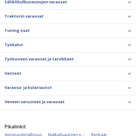
Sähkökulkuneuvojen varaosat
Traktorin varaosat
Tuning osat
Työkalut
Työkoneen varaosat ja tarvikkeet
Vanteet
Varaosa- ja kolariautot
Veneen varusteet ja varaosat
Pikalinkit
Ajoneuvokirjallisuus
Matkailuautojen varaosat
Renkaat