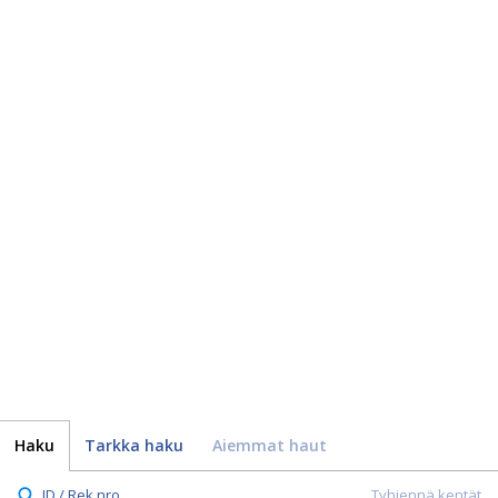
Haku
Tarkka haku
Aiemmat haut
ID / Rek.nro.
Tyhjennä kentät