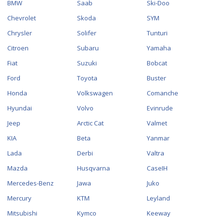
BMW
Saab
Ski-Doo
Chevrolet
Skoda
SYM
Chrysler
Solifer
Tunturi
Citroen
Subaru
Yamaha
Fiat
Suzuki
Bobcat
Ford
Toyota
Buster
Honda
Volkswagen
Comanche
Hyundai
Volvo
Evinrude
Jeep
Arctic Cat
Valmet
KIA
Beta
Yanmar
Lada
Derbi
Valtra
Mazda
Husqvarna
CaseIH
Mercedes-Benz
Jawa
Juko
Mercury
KTM
Leyland
Mitsubishi
Kymco
Keeway