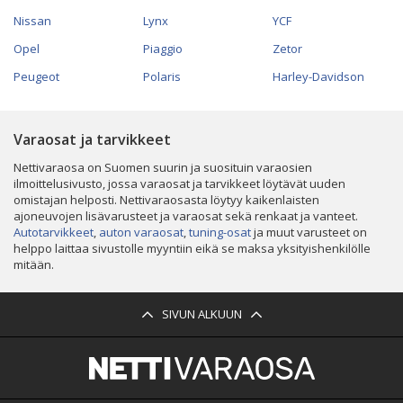
Nissan
Lynx
YCF
Opel
Piaggio
Zetor
Peugeot
Polaris
Harley-Davidson
Varaosat ja tarvikkeet
Nettivaraosa on Suomen suurin ja suosituin varaosien
ilmoittelusivusto, jossa varaosat ja tarvikkeet löytävät uuden
omistajan helposti. Nettivaraosasta löytyy kaikenlaisten
ajoneuvojen lisävarusteet ja varaosat sekä renkaat ja vanteet.
Autotarvikkeet
,
auton varaosat
,
tuning-osat
ja muut varusteet on
helppo laittaa sivustolle myyntiin eikä se maksa yksityishenkilölle
mitään.
SIVUN ALKUUN