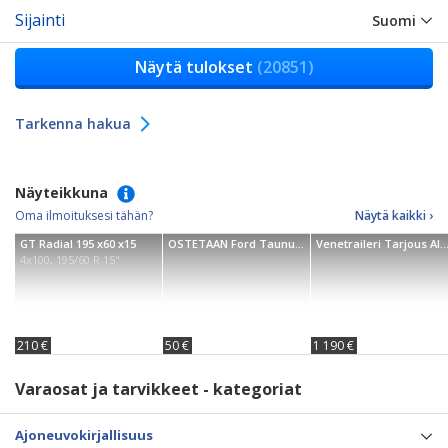
Sijainti
Suomi
Näytä tulokset
(20851)
Tarkenna hakua
Näyteikkuna
Oma ilmoituksesi tähän?
Näytä kaikki ›
GT Radial 195 x60 x15
OSTETAAN Ford Taunuksen
Venetraileri Tarjous AISAPOIKA 750-3
4x100, 195/60 R 15"
210 €
50 €
1 190 €
Varaosat ja tarvikkeet - kategoriat
Ajoneuvokirjallisuus