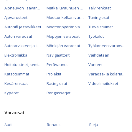
Ajoneuvon lisävarusteet
Matkailuvaunujen varaosat
Talvirenkaat
Ajovarusteet
Moottorikelkan varaosat
Tuning osat
Autohifi ja tarvikkeet
Moottoripyörän varaosat
Turvaistuimet
Auton varaosat
Mopojen varaosat
Työkalut
Autotarvikkeet ja lisävarusteet
Mönkijän varaosat
Työkoneen varaosat
Elektroniikka
Navigaattorit
Vaihdetaan
Hoitotuotteet, kemikaalit ja öljyt
Perävaunut
Vanteet
Katsotuimmat
Projektit
Varaosa- ja kolariautot
Kesärenkaat
Racing osat
Videoilmoitukset
Kypärät
Rengassarjat
Varaosat
Audi
Renault
Rieju