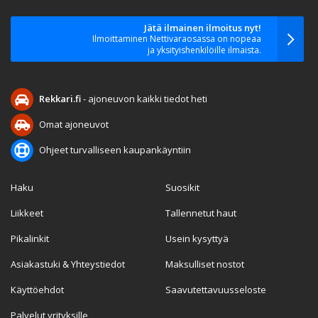
Jätä ilmainen ilmoitus nyt!
Ilmoittaminen Nettivaraosassa on nopeaa
ja yksityishenkilöille ilmaista.
Rekkari.fi
- ajoneuvon kaikki tiedot heti
Omat ajoneuvot
Ohjeet turvalliseen kaupankäyntiin
Haku
Suosikit
Liikkeet
Tallennetut haut
Pikalinkit
Usein kysyttyä
Asiakastuki & Yhteystiedot
Maksulliset nostot
Käyttöehdot
Saavutettavuusseloste
Palvelut yrityksille