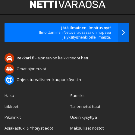
Jätä ilmainen ilmoitus nyt!
Ilmoittaminen Nettivaraosassa on nopeaa
ja yksityishenkilöille ilmaista.
Rekkari.fi
- ajoneuvon kaikki tiedot heti
Omat ajoneuvot
Ohjeet turvalliseen kaupankäyntiin
Haku
Suosikit
Liikkeet
Tallennetut haut
Pikalinkit
Usein kysyttyä
Asiakastuki & Yhteystiedot
Maksulliset nostot