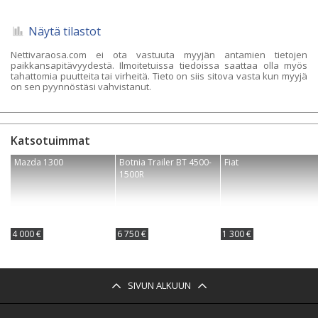
Näytä tilastot
Nettivaraosa.com ei ota vastuuta myyjän antamien tietojen
paikkansapitävyydestä. Ilmoitetuissa tiedoissa saattaa olla myös
tahattomia puutteita tai virheitä. Tieto on siis sitova vasta kun myyjä
on sen pyynnöstäsi vahvistanut.
Katsotuimmat
Mazda 1300
Botnia Trailer BT 4500-
Fiat
1500R
4 000 €
6 750 €
1 300 €
SIVUN ALKUUN