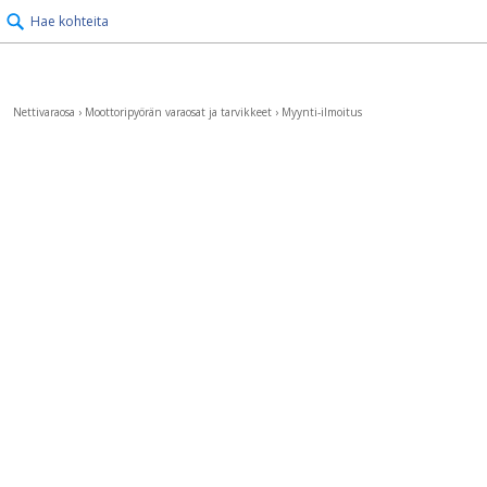
Hae kohteita
Nettivaraosa
›
Moottoripyörän varaosat ja tarvikkeet
›
Myynti-ilmoitus