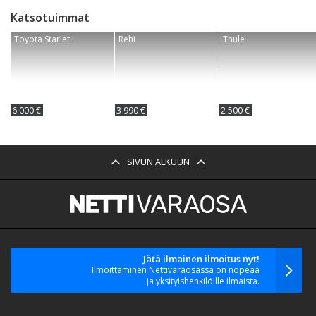
Katsotuimmat
Toyota Starlet
Rehi
Thule
6 000 €
3 990 €
2 500 €
SIVUN ALKUUN
Jätä ilmainen ilmoitus nyt!
Ilmoittaminen Nettivaraosassa on nopeaa
ja yksityishenkilöille ilmaista.