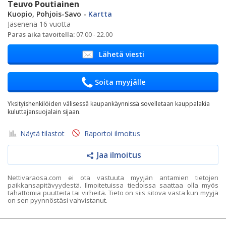
Teuvo Poutiainen
Kuopio, Pohjois-Savo -
Kartta
Jäsenenä 16 vuotta
Paras aika tavoitella:
07.00 - 22.00
Lähetä viesti
Soita myyjälle
Yksityishenkilöiden välisessä kaupankäynnissä sovelletaan kauppalakia
kuluttajansuojalain sijaan.
Näytä tilastot
Raportoi ilmoitus
Jaa ilmoitus
Nettivaraosa.com ei ota vastuuta myyjän antamien tietojen
paikkansapitävyydestä. Ilmoitetuissa tiedoissa saattaa olla myös
tahattomia puutteita tai virheitä. Tieto on siis sitova vasta kun myyjä
on sen pyynnöstäsi vahvistanut.