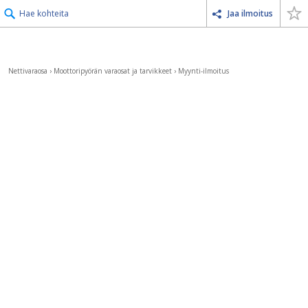
Hae kohteita
Jaa ilmoitus
Nettivaraosa
›
Moottoripyörän varaosat ja tarvikkeet
›
Myynti-ilmoitus