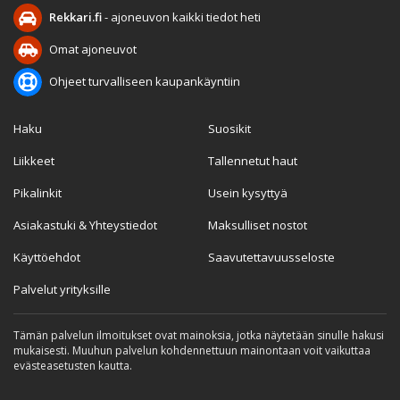
Rekkari.fi
- ajoneuvon kaikki tiedot heti
Omat ajoneuvot
Ohjeet turvalliseen kaupankäyntiin
Haku
Suosikit
Liikkeet
Tallennetut haut
Pikalinkit
Usein kysyttyä
Asiakastuki & Yhteystiedot
Maksulliset nostot
Käyttöehdot
Saavutettavuusseloste
Palvelut yrityksille
Tämän palvelun ilmoitukset ovat mainoksia, jotka näytetään sinulle hakusi
mukaisesti. Muuhun palvelun kohdennettuun mainontaan voit vaikuttaa
evästeasetusten kautta.