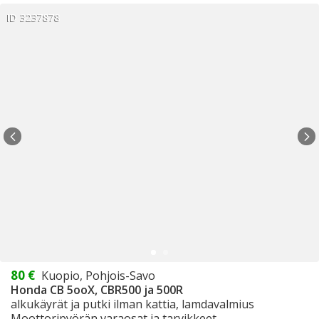
ID 3237878
80 €
Kuopio, Pohjois-Savo
Honda CB 5ooX, CBR500 ja 500R
alkukäyrät ja putki ilman kattia, lamdavalmius
Moottoripyörän varaosat ja tarvikkeet