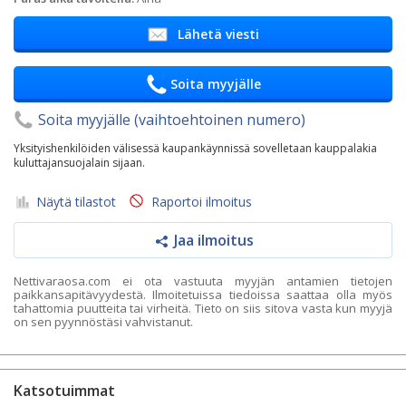
Lähetä viesti
Soita myyjälle
Soita myyjälle (vaihtoehtoinen numero)
Yksityishenkilöiden välisessä kaupankäynnissä sovelletaan kauppalakia
kuluttajansuojalain sijaan.
Näytä tilastot
Raportoi ilmoitus
Jaa ilmoitus
Nettivaraosa.com ei ota vastuuta myyjän antamien tietojen
paikkansapitävyydestä. Ilmoitetuissa tiedoissa saattaa olla myös
tahattomia puutteita tai virheitä. Tieto on siis sitova vasta kun myyjä
on sen pyynnöstäsi vahvistanut.
Katsotuimmat