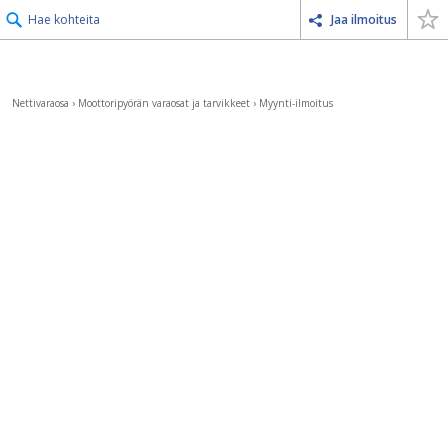
Hae kohteita
Jaa ilmoitus
Nettivaraosa
›
Moottoripyörän varaosat ja tarvikkeet
›
Myynti-ilmoitus