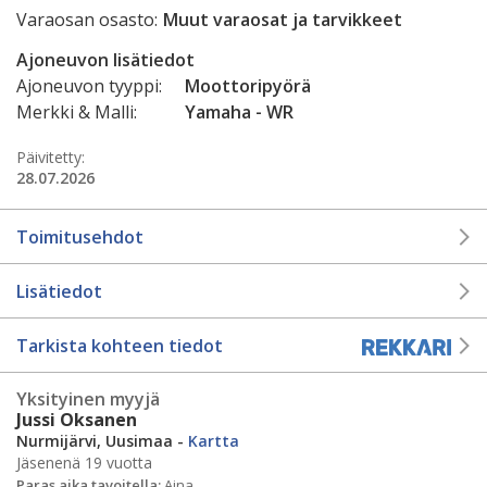
Varaosan osasto:
Muut varaosat ja tarvikkeet
Ajoneuvon lisätiedot
Ajoneuvon tyyppi:
Moottoripyörä
Merkki & Malli:
Yamaha - WR
Päivitetty:
28.07.2026
Toimitusehdot
Lisätiedot
Tarkista kohteen tiedot
Yksityinen myyjä
Jussi Oksanen
Nurmijärvi, Uusimaa -
Kartta
Jäsenenä 19 vuotta
Paras aika tavoitella:
Aina