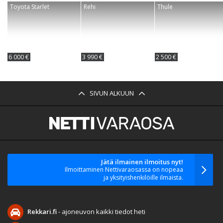
Toyota Starlet
Rehi
Thule
6 000 €
3 990 €
2 500 €
SIVUN ALKUUN
Jätä ilmainen ilmoitus nyt!
Ilmoittaminen Nettivaraosassa on nopeaa
ja yksityishenkilöille ilmaista.
Rekkari.fi
- ajoneuvon kaikki tiedot heti