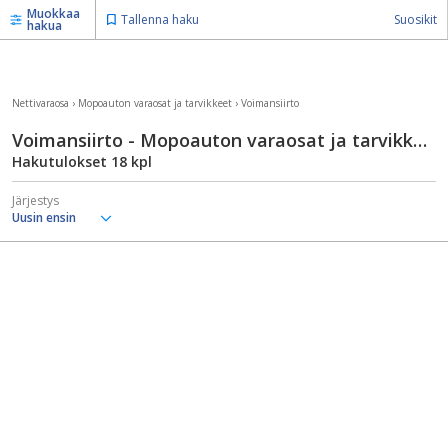
Muokkaa
Tallenna haku
Suosikit
hakua
Nettivaraosa
›
Mopoauton varaosat ja tarvikkeet
›
Voimansiirto
Voimansiirto - Mopoauton varaosat ja tarvikkeet
Hakutulokset
18
kpl
Järjestys