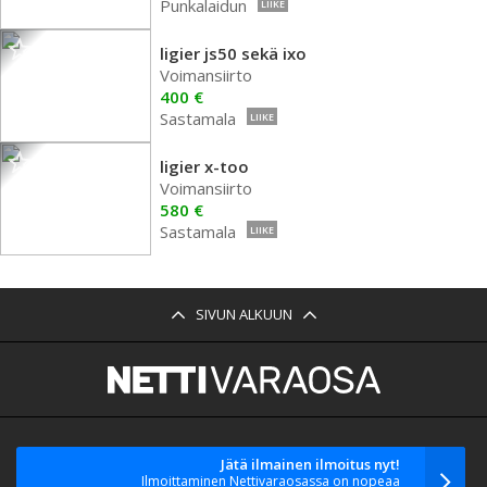
Punkalaidun
LIIKE
ligier js50 sekä ixo
Voimansiirto
400 €
Sastamala
LIIKE
ligier x-too
Voimansiirto
580 €
Sastamala
LIIKE
SIVUN ALKUUN
Jätä ilmainen ilmoitus nyt!
Ilmoittaminen Nettivaraosassa on nopeaa