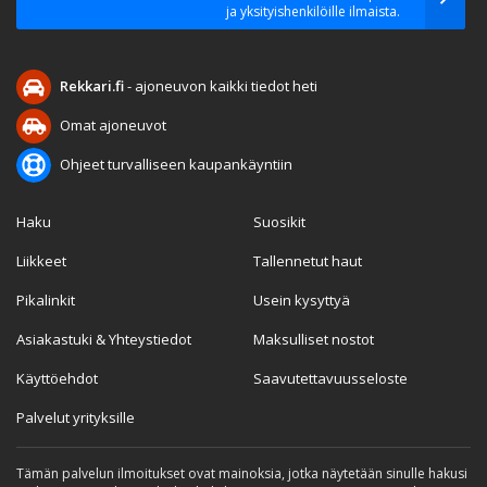
ja yksityishenkilöille ilmaista.
Rekkari.fi
- ajoneuvon kaikki tiedot heti
Omat ajoneuvot
Ohjeet turvalliseen kaupankäyntiin
Haku
Suosikit
Liikkeet
Tallennetut haut
Pikalinkit
Usein kysyttyä
Asiakastuki & Yhteystiedot
Maksulliset nostot
Käyttöehdot
Saavutettavuusseloste
Palvelut yrityksille
Tämän palvelun ilmoitukset ovat mainoksia, jotka näytetään sinulle hakusi