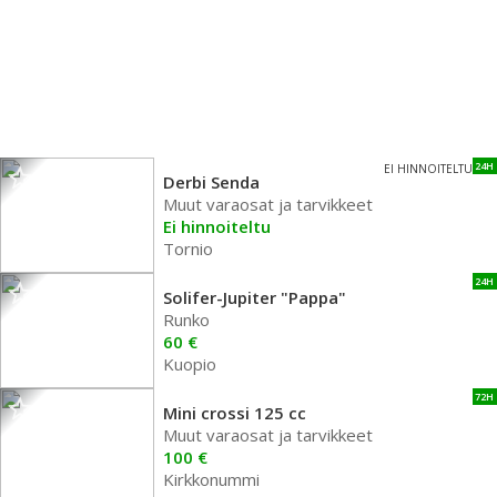
24H
EI HINNOITELTU
Derbi Senda
Muut varaosat ja tarvikkeet
Ei hinnoiteltu
Tornio
24H
Solifer-Jupiter "Pappa"
Runko
60 €
Kuopio
72H
Mini crossi 125 cc
Muut varaosat ja tarvikkeet
100 €
Kirkkonummi