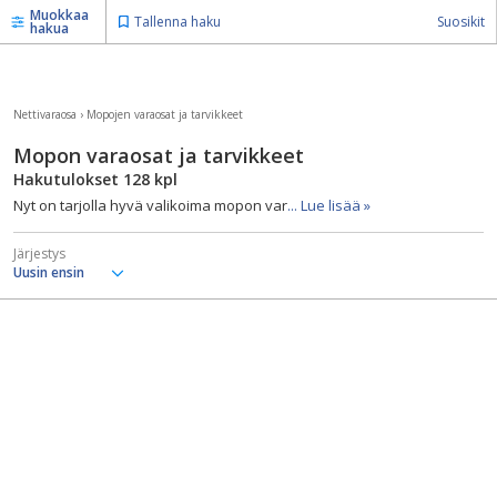
Muokkaa
Tallenna haku
Suosikit
hakua
Nettivaraosa
›
Mopojen varaosat ja tarvikkeet
Mopon varaosat ja tarvikkeet
Hakutulokset
128
kpl
Nyt on tarjolla hyvä valikoima mopon var
... Lue lisää »
Järjestys