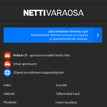
Jätä ilmainen ilmoitus nyt!
Ilmoittaminen Nettivaraosassa on nopeaa
ja yksityishenkilöille ilmaista.
Rekkari.fi
- ajoneuvon kaikki tiedot heti
Omat ajoneuvot
Ohjeet turvalliseen kaupankäyntiin
Haku
Suosikit
Liikkeet
Tallennetut haut
Pikalinkit
Usein kysyttyä