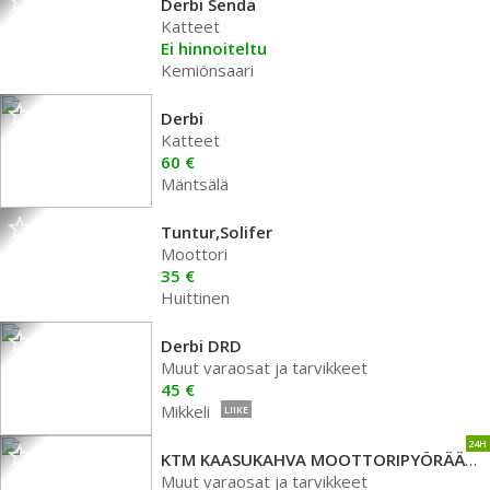
Derbi Senda
Katteet
Ei hinnoiteltu
Kemiönsaari
Derbi
Katteet
60 €
Mäntsälä
Tuntur,Solifer
Moottori
35 €
Huittinen
Derbi DRD
Muut varaosat ja tarvikkeet
45 €
Mikkeli
LIIKE
24H
KTM KAASUKAHVA MOOTTORIPYÖRÄÄN 95802010044
Muut varaosat ja tarvikkeet