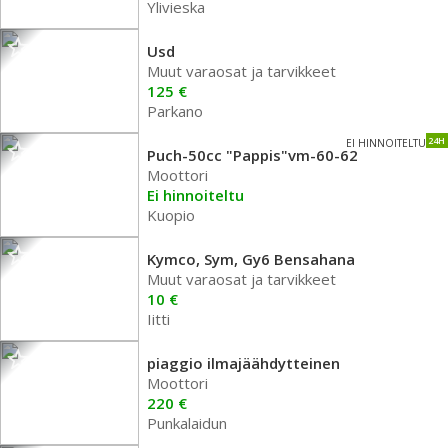
Ylivieska
Usd
Muut varaosat ja tarvikkeet
125 €
Parkano
24H
EI HINNOITELTU
Puch-50cc "Pappis"vm-60-62
Moottori
Ei hinnoiteltu
Kuopio
Kymco, Sym, Gy6 Bensahana
Muut varaosat ja tarvikkeet
10 €
Iitti
piaggio ilmajäähdytteinen
Moottori
220 €
Punkalaidun